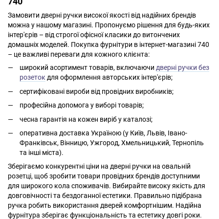
740
Замовити дверні ручки високої якості від надійних брендів
можна у нашому магазині. Пропонуємо рішення для будь-яких
інтер'єрів – від строгої офісної класики до витончених
домашніх моделей. Покупка фурнітури в інтернет-магазині 740
– це важливі переваги для кожного клієнта:
широкий асортимент товарів, включаючи
дверні ручки без
розеток
для оформлення авторських інтер'єрів;
сертифіковані вироби від провідних виробників;
професійна допомога у виборі товарів;
чесна гарантія на кожен виріб у каталозі;
оперативна доставка Україною (у Київ, Львів, Івано-
Франківськ, Вінницю, Ужгород, Хмельницький, Тернопіль
та інші міста).
Зберігаємо конкурентні ціни на дверні ручки на овальній
розетці, щоб зробити товари провідних брендів доступними
для широкого кола споживачів. Вибирайте високу якість для
довговічності та бездоганної естетики. Правильно підібрана
ручка робить використання дверей комфортнішим. Надійна
фурнітура зберігає функціональність та естетику довгі роки.