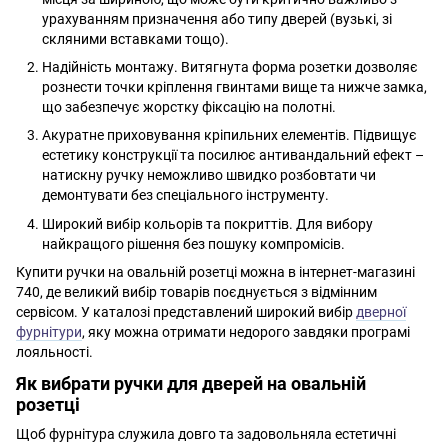
урахуванням призначення або типу дверей (вузькі, зі
скляними вставками тощо).
Надійність монтажу. Витягнута форма розетки дозволяє
рознести точки кріплення гвинтами вище та нижче замка,
що забезпечує жорстку фіксацію на полотні.
Акуратне приховування кріпильних елементів. Підвищує
естетику конструкції та посилює антивандальний ефект –
натискну ручку неможливо швидко розбовтати чи
демонтувати без спеціального інструменту.
Широкий вибір кольорів та покриттів. Для вибору
найкращого рішення без пошуку компромісів.
Купити ручки на овальній розетці можна в інтернет-магазині
740, де великий вибір товарів поєднується з відмінним
сервісом. У каталозі представлений широкий вибір
дверної
фурнітури
, яку можна отримати недорого завдяки програмі
лояльності.
Як вибрати ручки для дверей на овальній
розетці
Щоб фурнітура служила довго та задовольняла естетичні