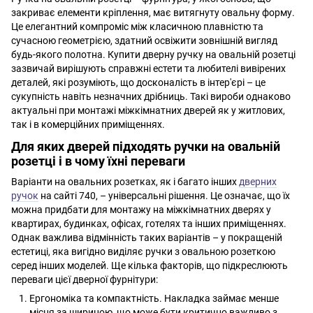
закриває елементи кріплення, має витягнуту овальну форму.
Це елегантний компроміс між класичною плавністю та
сучасною геометрією, здатний освіжити зовнішній вигляд
будь-якого полотна. Купити дверну ручку на овальній розетці
зазвичай вирішують справжні естети та любителі вивірених
деталей, які розуміють, що досконалість в інтер'єрі – це
сукупність навіть незначних дрібниць. Такі вироби однаково
актуальні при монтажі міжкімнатних дверей як у житлових,
так і в комерційних приміщеннях.
Для яких дверей підходять ручки на овальній
розетці і в чому їхні переваги
Варіанти на овальних розетках, як і багато інших
дверних
ручок
на сайті 740, – універсальні рішення. Це означає, що їх
можна придбати для монтажу на міжкімнатних дверях у
квартирах, будинках, офісах, готелях та інших приміщеннях.
Однак важлива відмінність таких варіантів – у покращеній
естетиці, яка вигідно виділяє ручки з овальною розеткою
серед інших моделей. Ще кілька факторів, що підкреслюють
переваги цієї дверної фурнітури:
Ергономіка та компактність. Накладка займає менше
місця за шириною, що може бути критично важливо з