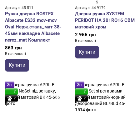
5
Артикул: 45-511
Артикул: 44-9179
Ручка дверна ROSTEX
Дверна ручка SYSTEM
Albacete ES32 mov-mov
PERIDOT HA 201RO16 CBM
Oval Нерж.сталь_мат 38-
матовий хром
45мм накладне Albacete
2 956 грн
nerez_mat Комплект
В наявності
863 грн
Купити
В наявності
Купити
Хіт
Хіт
7
7
7
7