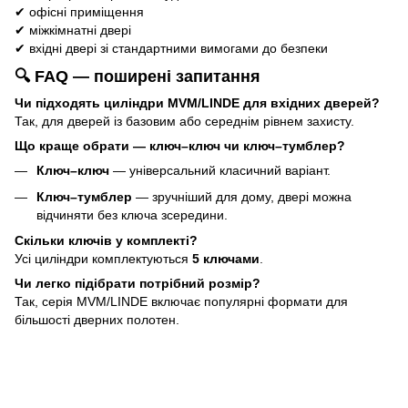
✔ офісні приміщення
✔ міжкімнатні двері
✔ вхідні двері зі стандартними вимогами до безпеки
🔍 FAQ — поширені запитання
Чи підходять циліндри MVM/LINDE для вхідних дверей?
Так, для дверей із базовим або середнім рівнем захисту.
Що краще обрати — ключ–ключ чи ключ–тумблер?
Ключ–ключ
— універсальний класичний варіант.
Ключ–тумблер
— зручніший для дому, двері можна
відчиняти без ключа зсередини.
Скільки ключів у комплекті?
Усі циліндри комплектуються
5 ключами
.
Чи легко підібрати потрібний розмір?
Так, серія MVM/LINDE включає популярні формати для
більшості дверних полотен.