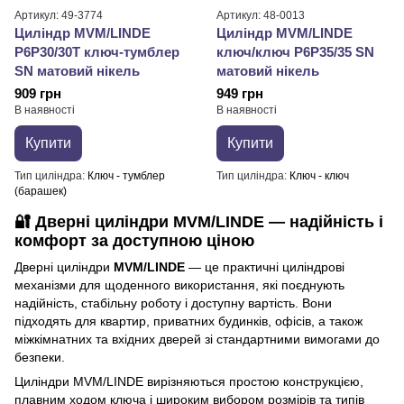
Артикул: 49-3774
Артикул: 48-0013
Циліндр MVM/LINDE
Циліндр MVM/LINDE
P6P30/30Т ключ-тумблер
ключ/ключ P6P35/35 SN
SN матовий нікель
матовий нікель
909 грн
949 грн
В наявності
В наявності
Купити
Купити
Тип циліндра
Ключ - тумблер
Тип циліндра
Ключ - ключ
(барашек)
🔐
Дверні циліндри MVM/LINDE — надійність і
комфорт за доступною ціною
Дверні циліндри
MVM/LINDE
— це практичні циліндрові
механізми для щоденного використання, які поєднують
надійність, стабільну роботу і доступну вартість. Вони
підходять для квартир, приватних будинків, офісів, а також
міжкімнатних та вхідних дверей зі стандартними вимогами до
безпеки.
Циліндри MVM/LINDE вирізняються простою конструкцією,
плавним ходом ключа і широким вибором розмірів та типів