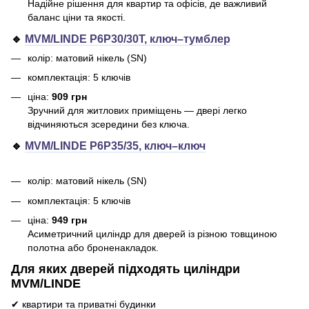
Надійне рішення для квартир та офісів, де важливий
баланс ціни та якості.
🔹
MVM/LINDE P6P30/30T, ключ–тумблер
колір: матовий нікель (SN)
комплектація: 5 ключів
ціна:
909 грн
Зручний для житлових приміщень — двері легко
відчиняються зсередини без ключа.
🔹
MVM/LINDE P6P35/35, ключ–ключ
колір: матовий нікель (SN)
комплектація: 5 ключів
ціна:
949 грн
Асиметричний циліндр для дверей із різною товщиною
полотна або броненакладок.
Для яких дверей підходять циліндри
MVM/LINDE
✔ квартири та приватні будинки