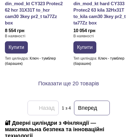
din_mod_kt CY323 Protec2
din_mod_kt hard CY333
62 hcr 31X31T to_hcr
Protec2 63 kila 32Hx31T
cam30 3key pr2_t ta77Zz
to_kila cam30 3key pr2_t
box
ta77Zz box
8 554 грн
10 054 грн
В наявності
В наявності
Купити
Купити
Тип циліндра
Ключ - тумблер
Тип циліндра
Ключ - тумблер
(барашек)
(барашек)
Показати ще 20 товарів
Назад
Вперед
1
з 4
🔐
Дверні циліндри з Фінляндії —
максимальна безпека та інноваційні
технології