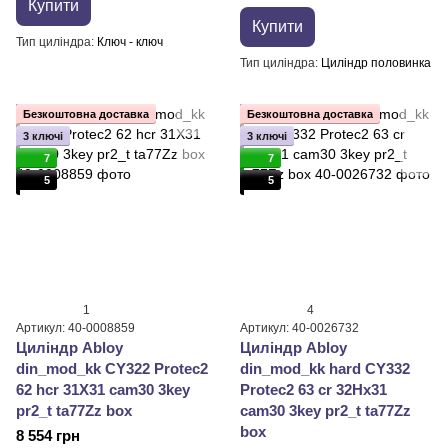
Купити
Купити
Тип циліндра
Ключ - ключ
Тип циліндра
Циліндр половинка
Безкоштовна доставка
Безкоштовна доставка
3 ключі
3 ключі
7
7
5
5
1
4
Артикул: 40-0008859
Артикул: 40-0026732
Циліндр Abloy
Циліндр Abloy
din_mod_kk CY322 Protec2
din_mod_kk hard CY332
62 hcr 31X31 cam30 3key
Protec2 63 cr 32Hx31
pr2_t ta77Zz box
cam30 3key pr2_t ta77Zz
box
8 554 грн