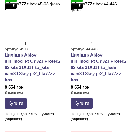
5
5
1
4
Артикул: 45-08
Артикул: 44-446
Циліндр Abloy
Циліндр Abloy
din_mod_kt CY323 Protec2
din_mod_kt CY323 Protec2
62 kila 31X31T to_kila
62 kila 31X31T to_hala
cam30 3key pr2_t ta77Zz
cam30 3key pr2_t ta77Zz
box
box
8 554 грн
8 554 грн
В наявності
В наявності
Купити
Купити
Тип циліндра
Ключ - тумблер
Тип циліндра
Ключ - тумблер
(барашек)
(барашек)