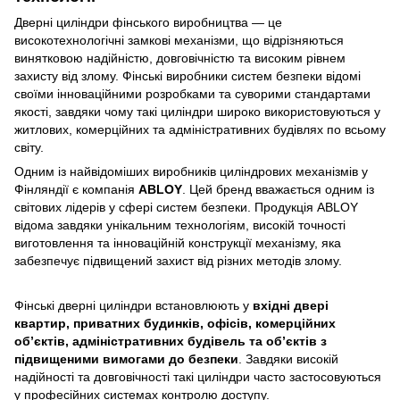
Дверні циліндри фінського виробництва — це
високотехнологічні замкові механізми, що відрізняються
винятковою надійністю, довговічністю та високим рівнем
захисту від злому. Фінські виробники систем безпеки відомі
своїми інноваційними розробками та суворими стандартами
якості, завдяки чому такі циліндри широко використовуються у
житлових, комерційних та адміністративних будівлях по всьому
світу.
Одним із найвідоміших виробників циліндрових механізмів у
Фінляндії є компанія
ABLOY
. Цей бренд вважається одним із
світових лідерів у сфері систем безпеки. Продукція ABLOY
відома завдяки унікальним технологіям, високій точності
виготовлення та інноваційній конструкції механізму, яка
забезпечує підвищений захист від різних методів злому.
Фінські дверні циліндри встановлюють у
вхідні двері
квартир, приватних будинків, офісів, комерційних
об’єктів, адміністративних будівель та об’єктів з
підвищеними вимогами до безпеки
. Завдяки високій
надійності та довговічності такі циліндри часто застосовуються
у професійних системах контролю доступу.