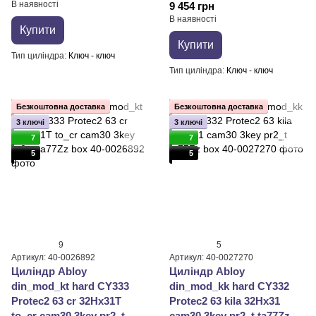
В наявності
9 454 грн
В наявності
Купити
Купити
Тип циліндра
Ключ - ключ
Тип циліндра
Ключ - ключ
Безкоштовна доставка
Безкоштовна доставка
3 ключі
3 ключі
7
7
5
5
9
5
Артикул: 40-0026892
Артикул: 40-0027270
Циліндр Abloy
Циліндр Abloy
din_mod_kt hard CY333
din_mod_kk hard CY332
Protec2 63 cr 32Hx31T
Protec2 63 kila 32Hx31
to_cr cam30 3key pr2_t
cam30 3key pr2_t ta77Zz