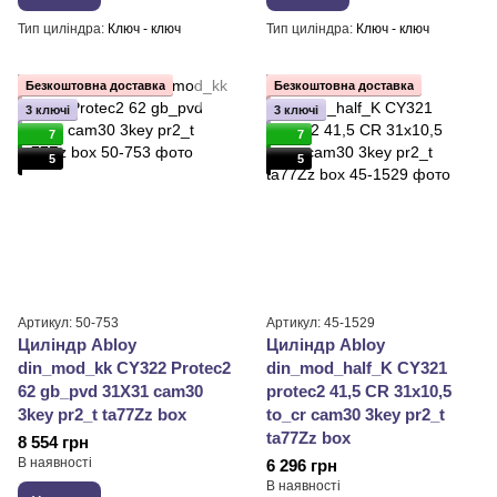
Тип циліндра
Ключ - ключ
Тип циліндра
Ключ - ключ
Безкоштовна доставка
Безкоштовна доставка
3 ключі
3 ключі
7
7
5
5
Артикул: 50-753
Артикул: 45-1529
Циліндр Abloy
Циліндр Abloy
din_mod_kk CY322 Protec2
din_mod_half_K CY321
62 gb_pvd 31X31 cam30
protec2 41,5 CR 31x10,5
3key pr2_t ta77Zz box
to_cr cam30 3key pr2_t
ta77Zz box
8 554 грн
В наявності
6 296 грн
В наявності