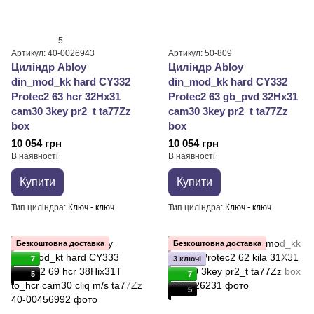
5
Артикул: 40-0026943
Артикул: 50-809
Циліндр Abloy
Циліндр Abloy
din_mod_kk hard CY332
din_mod_kk hard CY332
Protec2 63 hcr 32Hx31
Protec2 63 gb_pvd 32Hx31
cam30 3key pr2_t ta77Zz
cam30 3key pr2_t ta77Zz
box
box
10 054 грн
10 054 грн
В наявності
В наявності
Купити
Купити
Тип циліндра
Ключ - ключ
Тип циліндра
Ключ - ключ
Безкоштовна доставка
Безкоштовна доставка
7
3 ключі
5
7
5