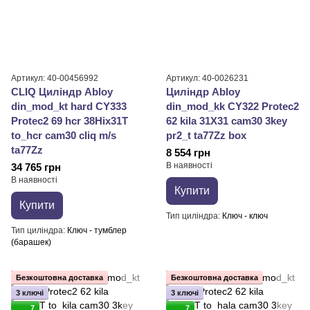
Артикул: 40-00456992
Артикул: 40-0026231
CLIQ Циліндр Abloy
Циліндр Abloy
din_mod_kt hard CY333
din_mod_kk CY322 Protec2
Protec2 69 hcr 38Hix31T
62 kila 31X31 cam30 3key
to_hcr cam30 cliq m/s
pr2_t ta77Zz box
ta77Zz
8 554 грн
В наявності
34 765 грн
В наявності
Купити
Купити
Тип циліндра
Ключ - ключ
Тип циліндра
Ключ - тумблер
(барашек)
Безкоштовна доставка
Безкоштовна доставка
3 ключі
3 ключі
7
7