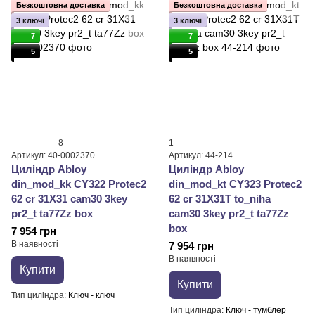
Безкоштовна доставка
Безкоштовна доставка
3 ключі
3 ключі
7
7
5
5
8
1
Артикул: 40-0002370
Артикул: 44-214
Циліндр Abloy
Циліндр Abloy
din_mod_kk CY322 Protec2
din_mod_kt CY323 Protec2
62 cr 31X31 cam30 3key
62 cr 31X31T to_niha
pr2_t ta77Zz box
cam30 3key pr2_t ta77Zz
box
7 954 грн
В наявності
7 954 грн
В наявності
Купити
Купити
Тип циліндра
Ключ - ключ
Тип циліндра
Ключ - тумблер