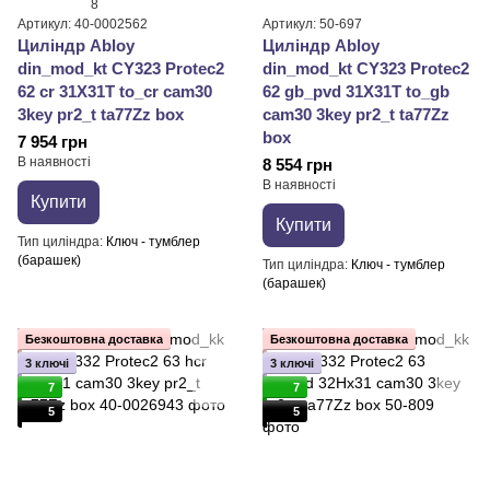
8
Артикул: 40-0002562
Артикул: 50-697
Циліндр Abloy
Циліндр Abloy
din_mod_kt CY323 Protec2
din_mod_kt CY323 Protec2
62 cr 31X31T to_cr cam30
62 gb_pvd 31X31T to_gb
3key pr2_t ta77Zz box
cam30 3key pr2_t ta77Zz
box
7 954 грн
В наявності
8 554 грн
В наявності
Купити
Купити
Тип циліндра
Ключ - тумблер
(барашек)
Тип циліндра
Ключ - тумблер
(барашек)
Безкоштовна доставка
Безкоштовна доставка
3 ключі
3 ключі
7
7
5
5