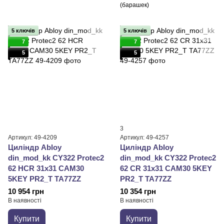
(барашек)
5 ключів
5 ключів
7
7
5
5
3
Артикул: 49-4209
Артикул: 49-4257
Циліндр Abloy
Циліндр Abloy
din_mod_kk CY322 Protec2
din_mod_kk CY322 Protec2
62 HCR 31x31 CAM30
62 CR 31x31 CAM30 5KEY
5KEY PR2_T TA77ZZ
PR2_T TA77ZZ
10 954 грн
10 354 грн
В наявності
В наявності
Купити
Купити