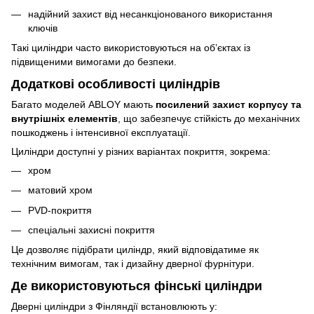
надійний захист від несанкціонованого використання
ключів
Такі циліндри часто використовуються на об’єктах із
підвищеними вимогами до безпеки.
Додаткові особливості циліндрів
Багато моделей ABLOY мають
посилений захист корпусу та
внутрішніх елементів
, що забезпечує стійкість до механічних
пошкоджень і інтенсивної експлуатації.
Циліндри доступні у різних варіантах покриття, зокрема:
хром
матовий хром
PVD-покриття
спеціальні захисні покриття
Це дозволяє підібрати циліндр, який відповідатиме як
технічним вимогам, так і дизайну дверної фурнітури.
Де використовуються фінські циліндри
Дверні циліндри з Фінляндії встановлюють у: