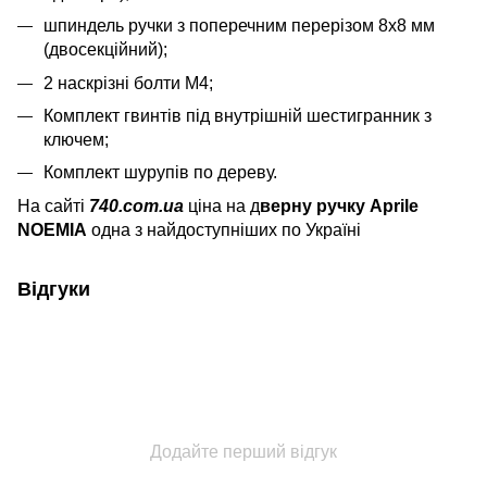
шпиндель ручки з поперечним перерізом 8x8 мм
(двосекційний);
2 наскрізні болти M4;
Комплект гвинтів під внутрішній шестигранник з
ключем;
Комплект шурупів по дереву.
На сайті
740.com.ua
ціна на д
верну ручку Aprile
NOEMIA
одна з найдоступніших по Україні
Відгуки
Додайте перший відгук