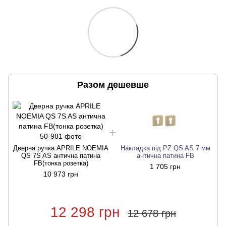
Разом дешевше
Дверна ручка APRILE NOEMIA
Накладка під PZ QS AS 7 мм
Д
QS 7S AS антична патина
антична патина FB
FB(тонка розетка)
1 705 грн
10 973 грн
12 298 грн
12 678 грн