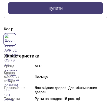
Купити
Колір
Характеристики
Бренд
APRILE
Країна-
виробник
Польща
товару
Призначення
Для вхідних дверей, Для міжкімнатних
дверей
Тип ручки
Ручки на квадратній розетці