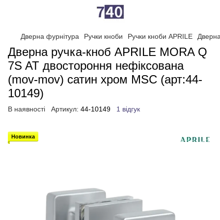
Дверна фурнітура
Ручки кноби
Ручки кноби APRILE
Дверна
Дверна ручка-кноб APRILE MORA Q
7S AT двостороння нефіксована
(mov-mov) сатин хром MSC (арт:44-
10149)
В наявності
Артикул:
44-10149
1 відгук
Новинка