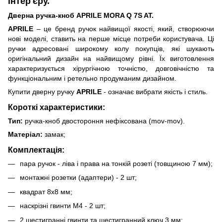
інтер'єру.
Дверна ручка-кноб APRILE MORA Q 7S AT.
APRILE
– це бренд ручок найвищої якості, який, створюючи
нові моделі, ставить на перше місце потреби користувача. Ці
ручки адресовані широкому колу покупців, які шукають
оригінальний дизайн на найвищому рівні. Їх виготовлення
характеризується хірургічною точністю, довговічністю та
функціональним і ретельно продуманим дизайном.
Купити дверну ручку
APRILE
- означає вибрати якість і стиль.
Короткі характеристики:
Тип:
ручка-кноб двостороння нефіксована (mov-mov).
Матеріал:
замак;
Комплектація:
пара ручок - ліва і права на тонкій розеті (товщиною 7 мм);
монтажні розетки (адаптери) - 2 шт;
квадрат 8х8 мм;
наскрізні гвинти М4 - 2 шт;
2 шестигранні гвинти та шестигранний ключ 3 мм;