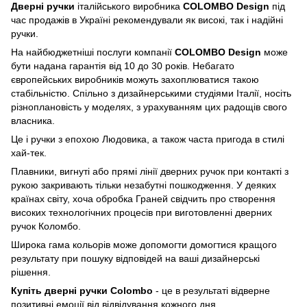
Дверні ручки
італійського виробника
COLOMBO Design
під
час продажів в Україні рекомендували як високі, так і надійні
ручки.
На найбюджетніші послуги компанії
COLOMBO Design
може
бути надана гарантія від 10 до 30 років. Небагато
європейських виробників можуть захоплюватися такою
стабільністю. Спільно з дизайнерськими студіями Італії, носіть
різноплановість у моделях, з урахуванням цих радощів свого
власника.
Це і ручки з епохою Людовика, а також часта пригода в стилі
хай-тек.
Плавники, вигнуті або прямі лінії дверних ручок при контакті з
рукою закривають тільки незабутні пошкодження. У деяких
країнах світу, хоча обробка Граней свідчить про створення
високих технологічних процесів при виготовленні дверних
ручок Коломбо.
Широка гама кольорів може допомогти домогтися кращого
результату при пошуку відповідей на ваші дизайнерські
рішення.
Купіть дверні ручки Colombo
- це в результаті відверне
позитивні емоції від відвідування кожного дня.