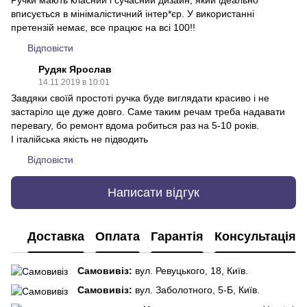
Ручки мають класний і сучасний дизайн, який ідеально
вписується в мінімалістичний інтер*єр. У використанні
претензій немає, все працює на всі 100!!
Відповісти
Рудяк Ярослав
14.11.2019 в 10:01
Завдяки своїй простоті ручка буде виглядати красиво і не
застаріло ще дуже довго. Саме таким речам треба надавати
перевагу, бо ремонт вдома робиться раз на 5-10 років.
І італійська якість не підводить
Відповісти
Написати відгук
Доставка
Оплата
Гарантія
Консультація
Самовивіз:
вул. Ревуцького, 18, Київ.
Самовивіз:
вул. Заболотного, 5-Б, Київ.