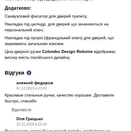
Додатково:
Санвузловий фіксатор для дверей туалету;
Накладка під циліндр, для дверей що зачиняються на
персональний ключ;
Накладка під проріз (французький ключ) для дверей, що
закривають загальним ключем.
Ціна дверної ручки
Colombo Design Robotre
відображає
високу якість італійського дизайну.
Відгуки
3
алексей федоров
01.12.2019 в 23:41
Красивые стильные ручки, качество хорошее. Доставили
быстро, спасибо
Відповісти
Оля Грицько
16.11.2019 в 22:16