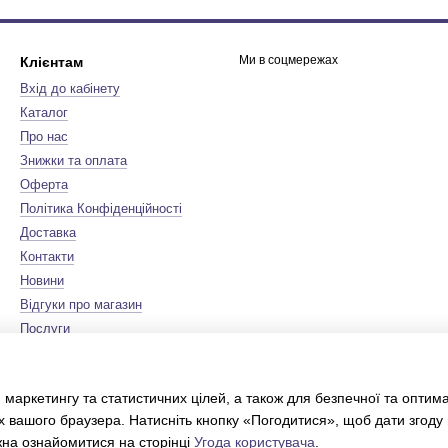
Ми в соцмережах
Клієнтам
Вхід до кабінету
Каталог
Про нас
Знижки та оплата
Оферта
Політика Конфіденційності
Доставка
Контакти
Новини
Відгуки про магазин
Послуги
Бренди
Мапа сайту
 маркетингу та статистичних цілей, а також для безпечної та оптим
Сертифікати
х вашого браузера. Натисніть кнопку «Погодитися», щоб дати згоду
Інтернет-магазин створений з
Хорошоп
жна ознайомитися на сторінці
Угода користувача
.