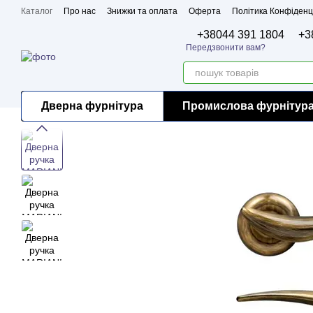
Перейти до основного контенту
Каталог
Про нас
Знижки та оплата
Оферта
Політика Конфіденц
Бренди
Сертифікати
+38044 391 1804
+3
Передзвонити вам?
Дверна фурнітура
Промислова фурнітур