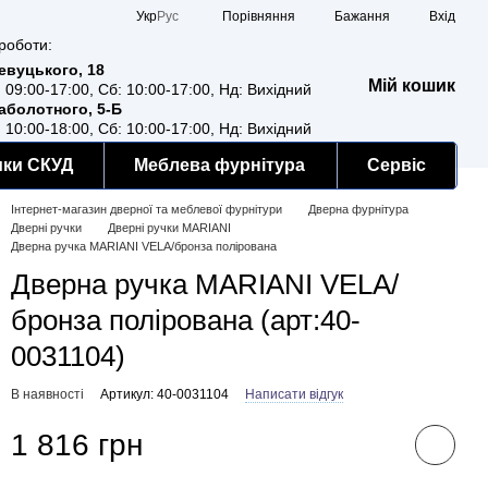
Порівняння
Укр
Рус
Бажання
Вхід
роботи:
Ревуцького, 18
Мій кошик
: 09:00-17:00, Сб: 10:00-17:00, Нд: Вихідний
Заболотного, 5-Б
: 10:00-18:00, Сб: 10:00-17:00, Нд: Вихідний
мки СКУД
Меблева фурнітура
Сервіс
Інтернет-магазин дверної та меблевої фурнітури
Дверна фурнітура
Дверні ручки
Дверні ручки MARIANI
Дверна ручка MARIANI VELA/бронза полірована
Дверна ручка MARIANI VELA/
бронза полірована (арт:40-
0031104)
В наявності
Артикул: 40-0031104
Написати відгук
1 816 грн