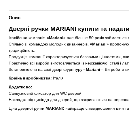
Опис
Дверні ручки MARIANI купити та надати 
Італійська компанія
«Mariani»
вже більше 50 років займається 
Спільно з командою молодих дизайнерів,
«Mariani»
пропонуют
традиційність.
Продукція компанії характеризується базовими цінностями, якими
Практично всі вироби виготовляються із нержавіючої сталі і лат
Встановлюючи на свої двері фурнітуру
«Mariani»
, Ви робите ви
Країна виробництва:
Італія
Додатково:
Санвузловий фіксатор для WC дверей;
Накладка під циліндр для дверей, що закриваються на персон
Ціна дверної ручки
MARIANI:
найкраще співвідношення ціни та 