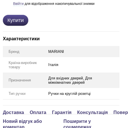
Ввійти
для відображення накопичувальної знижки
%
Купити
Характеристики
Бренд
MARIANI
Країна-виробник
Італія
товару
Для вхідних дверей, Для
Призначення
міжкімнатних дверей
Тип ручки
Ручки на круглій розетці
Доставка
Оплата
Гарантія
Консультація
Повер
Новий відгук або
Поширити у
коментар
соцмережах