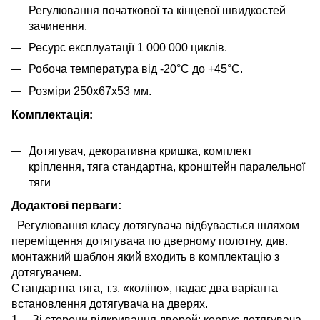
Регулювання початкової та кінцевої швидкостей
зачинення.
Ресурс експлуатації 1 000 000 циклів.
Робоча температура від -20°С до +45°С.
Розміри 250х67х53 мм.
Комплектація:
Дотягувач, декоративна кришка, комплект
кріплення, тяга стандартна, кронштейн паралельної
тяги
Додактові перваги:
Регулювання класу дотягувача відбувається шляхом
переміщення дотягувача по дверному полотну, див.
монтажний шаблон який входить в комплектацію з
дотягувачем.
Стандартна тяга, т.з. «коліно», надає два варіанта
встановлення дотягувача на дверях.
1. Зі сторони відкривання дверей: корпус дотягувача