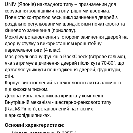
UNIV (Японія) накладного типу – призначений для
керування зовнішніми та внутрішніми дверима.
Повністю контролює весь цикл зачинення дверей з
роздільно регульованими швидкістями початкового та
кінцевого зачинення (прихлопу).
Можліве встановлення зі сторони зачинення дверей на
дверну стулку з використанням кронштейну
паралельної тяги (4 клас).
Має регульовану функцію BackCheck (вітрове гальмо),
яка затримує відчинення дверей після кута 70-80°, що
дозволяє уникнути пошкодження дверей, фурнітури,
стін.
Корпус виготовлений за технологією лиття алюмінію
під високим тиском.
Декоративна пластикова кришка у комплекті.
Внутрішній механізм - шестерно-рейкового типу
(Rack&Pinion), встановлений на якісних
шарикопідшипниках.
Основні характеристики: