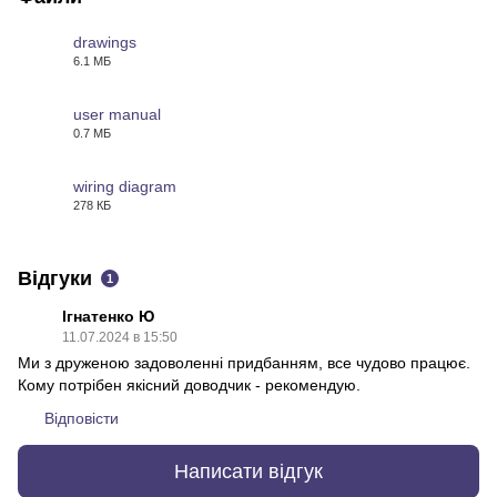
drawings
6.1 МБ
PDF
user manual
0.7 МБ
PDF
wiring diagram
278 КБ
PDF
Відгуки
1
Ігнатенко Ю
11.07.2024 в 15:50
Ми з друженою задоволенні придбанням, все чудово працює.
Кому потрібен якісний доводчик - рекомендую.
Відповісти
Написати відгук