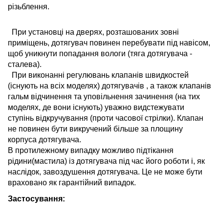
різьблення.
При установці на дверях, розташованих зовні
приміщень, дотягувач повинен перебувати під навісом,
щоб уникнути попадання вологи (тяга дотягувача -
сталева).
При виконанні регулювань клапанів швидкостей
(існують на всіх моделях) дотягувачів , а також клапанів
гальм відчинення та уповільнення зачинення (на тих
моделях, де вони існують) уважно видстежувати
ступінь відкручування (проти часової стрілки). Клапан
не повинен бути викручений більше за площину
корпуса дотягувача.
В протилежному випадку можливо підтікання
рідини(мастила) із дотягувача під час його роботи і, як
наслідок, завоздушення дотягувача. Це не може бути
враховано як гарантійний випадок.
Застосування: