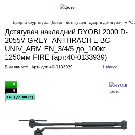
Дверна фурнітура
Дверні дотягувачі
Дверні дотягувачі RYO
Дотягувач накладний RYOBI 2000 D-
2055V GREY_ANTHRACITE BC
UNIV_ARM EN_3/4/5 до_100кг
1250мм FIRE (арт:40-0133939)
В наявності
Артикул:
40-0133939
1 відгук
5
5
EN5 ( до 100 кг )