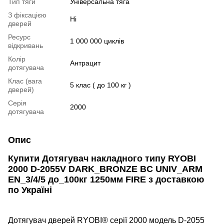
Тип тяги
Універсальна тяга
З фіксацією
Ні
дверей
Ресурс
1 000 000 циклів
відкривань
Колір
Антрацит
дотягувача
Клас (вага
5 клас ( до 100 кг )
дверей)
Серія
2000
дотягувача
Опис
Купити
Дотягувач накладного типу
RYOBI
2000 D-2055V DARK_BRONZE BC UNIV_ARM
EN_3/4/5 до_100кг 1250мм FIRE
з доставкою
по Україні
Дотягувач дверей RYOBI® серії 2000 модель D-2055