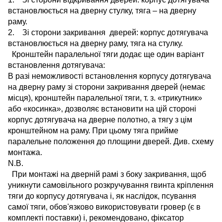
встановлюється на дверну стулку, тяга – на дверну
раму.
2. Зі сторони закривання дверей: корпус дотягувача
встановлюється на дверну раму, тяга на стулку.
Кронштейн паралельної тяги додає ще один варіант
встановлення дотягувача:
В разі неможливості встановлення корпусу дотягувача
на дверну раму зі сторони закривання дверей (немає
місця), кронштейн паралельної тяги, т. з. «трикутник»
або «косинка», дозволяє встановити на цій стороні
корпус дотягувача на дверне полотно, а тягу з цім
кронштейном на раму. При цьому тяга прийме
паралельне положення до площини дверей. Див. схему
монтажа.
N.B.
При монтажі на дверній рамі з боку закривання, щоб
уникнути самовільного розкручування гвинта кріплення
тяги до корпусу дотягувача і, як наслідок, псування
самої тяги, обов'язково використовувати гровер (є в
комплекті поставки) і, рекомендовано, фіксатор