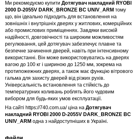
Ми рекомедуємо купити
Дотягувач накладний
RYOBI
2000 D-2055V DARK_BRONZE BC UNIV_ARM
тому
що, він ідеально підходить для встановлення на
зовнішніх і внутрішніх дверях у житлових, комерційних
або промислових приміщеннях. Завдяки високій
надійності, довговічності та широким можливостям
регулювання, цей дотягувач забезпечує плавне та
безпечне зачинення дверей, навіть при інтенсивному
використанні. Він може використовуватись на дверях
вагою до 100 кг і шириною до 1250 мм, зокрема на
протипожежних дверях, а також має функцію вітрового
гальма для захисту дверей від різких рухів.
Універсальність встановлення та стійкість до
температурних коливань роблять його чудовим
вибором для будь-яких умов експлуатації.
На сайті https://740.com.ua/ ціна на
Дотягувач
накладний RYOBI 2000 D-2055V DARK_BRONZE BC
UNIV_ARM
одна з найдоступніших в Україні.
Файли