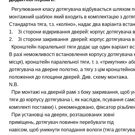
Регулювання класу дотягувача відбувається шляхом пе
монтажний шаблон який входить в комплектацію з дотя
Стандартна тяга, т.з. «коліно», надає два варіанта вст
1. Зі сторони відкривання дверей: корпус дотягувача в
2. Зі сторони закривання дверей: корпус дотягувача вс
Кронштейн паралельної тяги додає ще один варіант вс
В разі неможливості встановлення корпусу дотягувача 
місця), кронштейн паралельної тяги, т. з. «трикутник» а
дотягувача на дверне полотно, а тягу з цім кронштейн
положення до площини дверей. Див. схему монтажа.
N.B.
При монтажі на дверній рамі з боку закривання, щоб у
тяги до корпусу дотягувача і, як наслідок, псування сам
комплекті поставки) і, рекомендовано, фіксатор різьбле
При установці на дверях, розташованих зовні
приміщень, дотягувач повинен перебувати під
навісом, щоб уникнути попадання вологи (тяга дотягувач