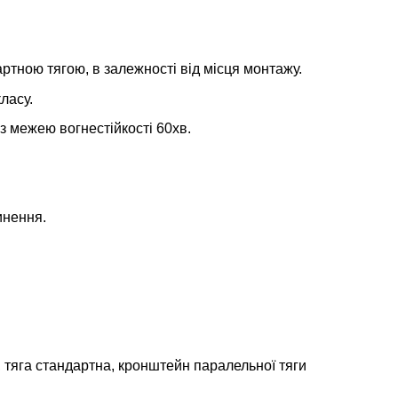
артною тягою, в залежності від місця монтажу.
ласу.
 межею вогнестійкості 60хв.
инення.
 тяга стандартна, кронштейн паралельної тяги