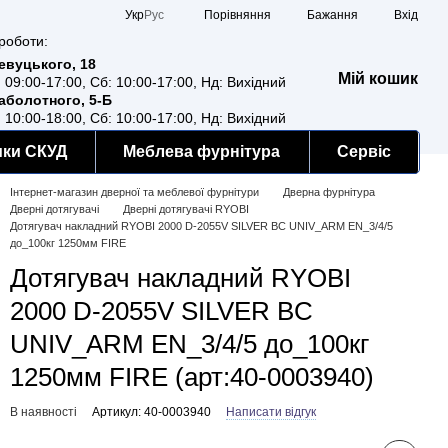
Порівняння
Укр
Рус
Бажання
Вхід
роботи:
Ревуцького, 18
Мій кошик
: 09:00-17:00, Сб: 10:00-17:00, Нд: Вихідний
Заболотного, 5-Б
: 10:00-18:00, Сб: 10:00-17:00, Нд: Вихідний
мки СКУД
Меблева фурнітура
Сервіс
Інтернет-магазин дверної та меблевої фурнітури
Дверна фурнітура
Дверні дотягувачі
Дверні дотягувачі RYOBI
Дотягувач накладний RYOBI 2000 D-2055V SILVER BC UNIV_ARM EN_3/4/5
до_100кг 1250мм FIRE
Дотягувач накладний RYOBI
2000 D-2055V SILVER BC
UNIV_ARM EN_3/4/5 до_100кг
1250мм FIRE (арт:40-0003940)
В наявності
Артикул: 40-0003940
Написати відгук