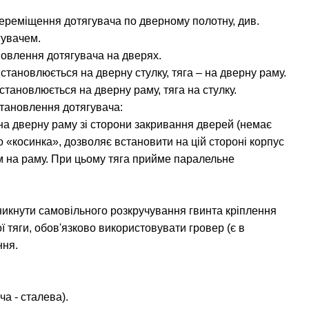
реміщення дотягувача по дверному полотну, див.
гувачем.
ановлення дотягувача на дверях.
становлюється на дверну стулку, тяга – на дверну раму.
тановлюється на дверну раму, тяга на стулку.
тановлення дотягувача:
на дверну раму зі сторони закривання дверей (немає
бо «косинка», дозволяє встановити на цій стороні корпус
ом на раму. При цьому тяга прийме паралельне
никнути самовільного розкручування гвинта кріплення
ої тяги, обов'язково використовувати гровер (є в
ння.
а - сталева).