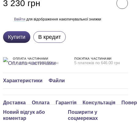
3 230 грн
Ввійти
для відображення накопичувальної знижки
%
Купити
В кредит
ОПЛАТА ЧАСТИНАМИ
ПОКУПКА ЧАСТИНАМИ
5 платежів по 646.00 грн
5 платежів по 646.00 грн
Характеристики
Файли
Доставка
Оплата
Гарантія
Консультація
Повер
Новий відгук або
Поширити у
коментар
соцмережах