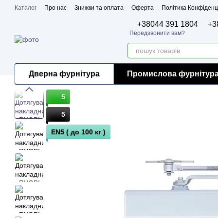
Перейти до основного контенту
Каталог
Про нас
Знижки та оплата
Оферта
Політика Конфіденц
Бренди
Сертифікати
+38044 391 1804
+3
Передзвонити вам?
Дверна фурнітура
Промислова фурнітур
5
5
EN5 ( до 100 кг )