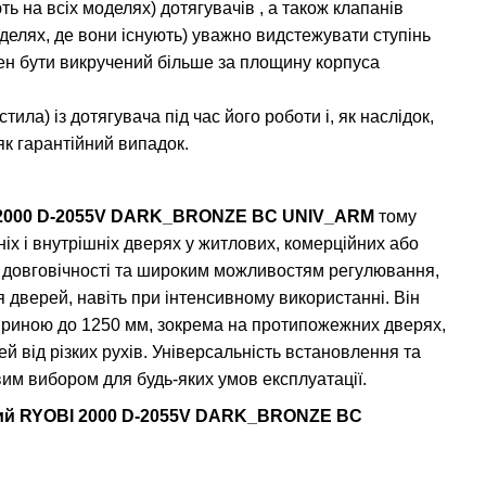
 на всіх моделях) дотягувачів , а також клапанів
делях, де вони існують) уважно видстежувати ступінь
нен бути викручений більше за площину корпуса
ла) із дотягувача під час його роботи і, як наслідок,
к гарантійний випадок.
2000 D-2055V DARK_BRONZE BC UNIV_ARM
тому
іх і внутрішніх дверях у житлових, комерційних або
, довговічності та широким можливостям регулювання,
 дверей, навіть при інтенсивному використанні. Він
шириною до 1250 мм, зокрема на протипожежних дверях,
й від різких рухів. Універсальність встановлення та
вим вибором для будь-яких умов експлуатації.
ий RYOBI 2000 D-2055V DARK_BRONZE BC