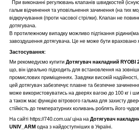
При виконанні регулювань клапанів швидкостей (існують
гальм відчинення та уповільнення зачинення (на тих мо
відкручування (проти часової стрілки). Клапан не пови
дотягувача.
В протилежному випадку можливо підтікання рідини(масти
завоздушення дотягувача. Це не може бути враховано я
Застосування:
Ми рекомедуємо купити
Дотягувач накладний
RYOBI 
що, він ідеально підходить для встановлення на зовнішн
промислових приміщеннях. Завдяки високій надійності
цей дотягувач забезпечує плавне та безпечне зачинення
може використовуватись на дверях вагою до 100 кг і 
а також має функцію вітрового гальма для захисту двере
стійкість до температурних коливань роблять його чудо
На сайті https://740.com.ua/ ціна на
Дотягувач накладн
UNIV_ARM
одна з найдоступніших в Україні.