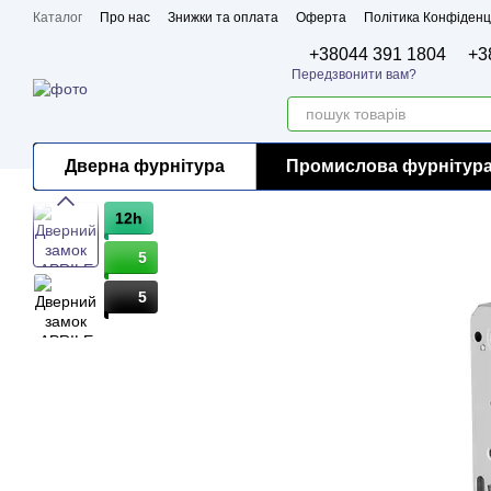
Перейти до основного контенту
Каталог
Про нас
Знижки та оплата
Оферта
Політика Конфіденц
Бренди
Сертифікати
+38044 391 1804
+3
Передзвонити вам?
Дверна фурнітура
Промислова фурнітур
12h
5
5