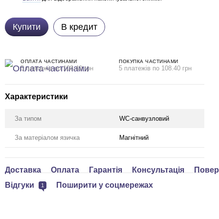
Купити
В кредит
ОПЛАТА ЧАСТИНАМИ
ПОКУПКА ЧАСТИНАМИ
5 платежів по 108.40 грн
5 платежів по 108.40 грн
Характеристики
За типом
WC-санвузловий
За матеріалом язичка
Магнітний
Доставка
Оплата
Гарантія
Консультація
Повер
Відгуки
Поширити у соцмережах
1