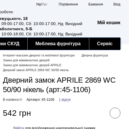
Порівняння
Укр
Рус
Бажання
Вхід
роботи:
Ревуцького, 18
Мій кошик
: 09:00-17:00, Сб: 10:00-17:00, Нд: Вихідний
Заболотного, 5-Б
: 10:00-18:00, Сб: 10:00-17:00, Нд: Вихідний
мки СКУД
Меблева фурнітура
Сервіс
Інтернет-магазин дверної та меблевої фурнітури
Дверна фурнітура
Замки для міжкімнатних дверей
Замки для міжкімнатних дверей APRILE
Дверний замок APRILE 2869 WC 50/90 нікель
Дверний замок APRILE 2869 WC
50/90 нікель (арт:45-1106)
В наявності
Артикул: 45-1106
1 відгук
542 грн
Ввійти
для відображення накопичувальної знижки
%