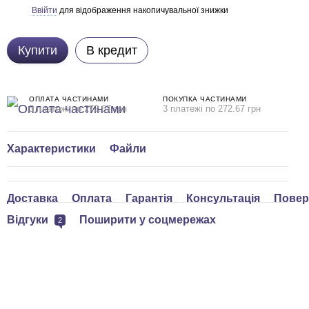
Ввійти
для відображення накопичувальної знижки
%
Купити
В кредит
ОПЛАТА ЧАСТИНАМИ
ПОКУПКА ЧАСТИНАМИ
3 платежі по 272.67 грн
3 платежі по 272.67 грн
Характеристики
Файли
Доставка
Оплата
Гарантія
Консультація
Повер
Відгуки
Поширити у соцмережах
2