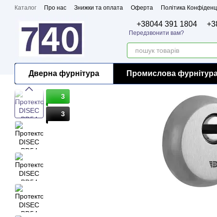
Перейти до основного контенту
Каталог
Про нас
Знижки та оплата
Оферта
Політика Конфіденц
Бренди
Сертифікати
+38044 391 1804
+3
Передзвонити вам?
Дверна фурнітура
Промислова фурнітур
3
3