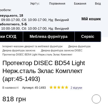
Порівняння
Укр
Рус
Бажання
Вхід
роботи:
Ревуцького, 18
Мій кошик
: 09:00-17:00, Сб: 10:00-17:00, Нд: Вихідний
Заболотного, 5-Б
: 10:00-18:00, Сб: 10:00-17:00, Нд: Вихідний
мки СКУД
Меблева фурнітура
Сервіс
Інтернет-магазин дверної та меблевої фурнітури
Дверна фурнітура
Дверна фурнітура захисна
Дверна фурнітура захисна DISEC
Протектор DISEC BD54 Light Нерж.сталь 3клас Комплект
Протектор DISEC BD54 Light
Нерж.сталь 3клас Комплект
(арт:45-1493)
В наявності
Артикул: 45-1493
2 відгуки
818 грн