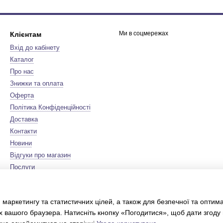
Ми в соцмережах
Клієнтам
Вхід до кабінету
Каталог
Про нас
Знижки та оплата
Оферта
Політика Конфіденційності
Доставка
Контакти
Новини
Відгуки про магазин
Послуги
Бренди
Мапа сайту
 маркетингу та статистичних цілей, а також для безпечної та оптим
Сертифікати
х вашого браузера. Натисніть кнопку «Погодитися», щоб дати згоду
Інтернет-магазин створений з
Хорошоп