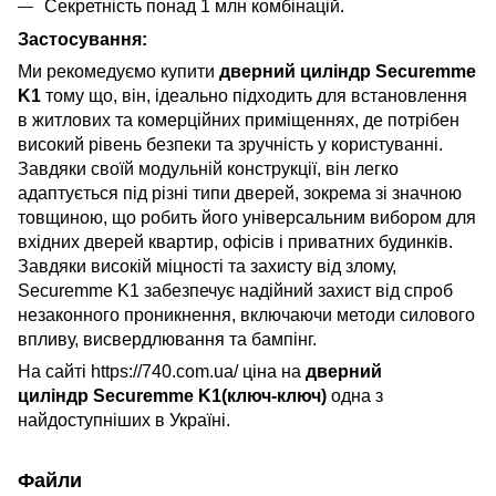
Секретність понад 1 млн комбінацій.
Застосування:
Ми рекомедуємо купити
дверний циліндр
Securemme
K1
тому що, він, ідеально підходить для встановлення
в житлових та комерційних приміщеннях, де потрібен
високий рівень безпеки та зручність у користуванні.
Завдяки своїй модульній конструкції, він легко
адаптується під різні типи дверей, зокрема зі значною
товщиною, що робить його універсальним вибором для
вхідних дверей квартир, офісів і приватних будинків.
Завдяки високій міцності та захисту від злому,
Securemme K1 забезпечує надійний захист від спроб
незаконного проникнення, включаючи методи силового
впливу, висвердлювання та бампінг.
На сайті https://740.com.ua/ ціна на
дверний
циліндр
Securemme K1(ключ-ключ)
одна з
найдоступніших в Україні.
Файли