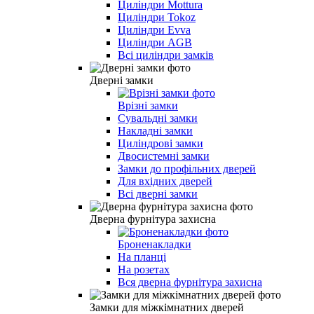
Циліндри Mottura
Циліндри Tokoz
Циліндри Evva
Циліндри AGB
Всі циліндри замків
Дверні замки
Врізні замки
Сувальдні замки
Накладні замки
Циліндрові замки
Двосистемні замки
Замки до профільних дверей
Для вхідних дверей
Всі дверні замки
Дверна фурнітура захисна
Броненакладки
На планці
На розетах
Вся дверна фурнітура захисна
Замки для міжкімнатних дверей