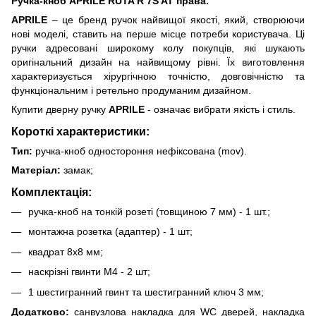
Ручка-кноб APRILE RUTA R 7S AT права.
APRILE
– це бренд ручок найвищої якості, який, створюючи
нові моделі, ставить на перше місце потреби користувача. Ці
ручки адресовані широкому колу покупців, які шукають
оригінальний дизайн на найвищому рівні. Їх виготовлення
характеризується хірургічною точністю, довговічністю та
функціональним і ретельно продуманим дизайном.
Купити дверну ручку
APRILE
- означає вибрати якість і стиль.
Короткі характеристики:
Тип:
ручка-кноб одностороння нефіксована (mov).
Матеріал:
замак;
Комплектація:
ручка-кноб на тонкій розеті (товщиною 7 мм) - 1 шт.;
монтажна розетка (адаптер) - 1 шт;
квадрат 8х8 мм;
наскрізні гвинти М4 - 2 шт;
1 шестигранний гвинт та шестигранний ключ 3 мм;
Додатково:
санвузлова накладка для WC дверей,
накладка