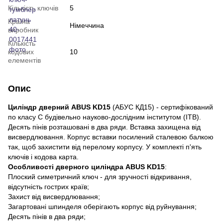
Кількість ключів
5
Країна
Німеччина
виробник
Кількість
кодових
10
елементів
Опис
Циліндр дверний ABUS KD15
(АБУС КД15) - сертифікований
по класу С будівельно науково-дослідним інститутом (ITB).
Десять пінів розташовані в два ряди. Вставка захищена від
висвердлювання. Корпус вставки посилений сталевою балкою
так, щоб захистити від перелому корпусу. У комплекті п'ять
ключів і кодова карта.
Особливості дверного циліндра ABUS KD15
:
Плоский симетричний ключ - для зручності відкривання,
відсутність гострих країв;
Захист від висвердлювання;
Загартовані шпинделя оберігають корпус від руйнування;
Десять пінів в два ряди;