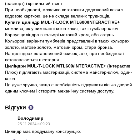
(паспорт) і кріпильний гвинт.
При необхідності, можливо виготовити додатковий ключ з
кодовою карткою, це не складе великих труднощів.
Купити циліндр MUL-T-LOCK MTL600/INTERACTIVE+
можливо, як у виконанні ключ-ключ, так і тумблер-ключ.
Корпус циліндра в кольорі матовий хром, або латунь.
Кольорові варіанти тумблерів представлені в таких кольорах:
золото, матове золото, матовий хром, стара бронза.
На циліндрах встановлений язичок, але, при необхідності
встановлюється шестерня.
Циліндри MUL-T-LOCK MTL600/INTERACTIVE+
(Інтерактив
Плюс) підлягають мастеризаціі, система майстер-ключ, один-
ключ.
Це дуже зручно, якщо є необхідність відкривати кілька дверей
одним ключем і створити механічну систему доступу.
Відгуки
5
Володимир
25.11.2024 в 09:23
Циліндр має продуману конструкцію.