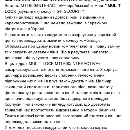
Вставка MTL600/INTERACTIVE+ ізраїльської компанії
MUL-T-
LOCK
(мультилок) класу HIGH SECURITY.
Купити циліндр надійний і довговічний, з відмінними
характеристиками і, що немало важливо, з сервісною
підтримкою в Україні.
У разі втрати ключів завжди можна звернутися у сервісний
центр і перекодувати, змінити ключову комбінацію.
Отримавши при цьому новий комплект ключів і повну заміну
всіх секретних деталей пінів. Що в результаті набагато
дешевше, ніж купувати нову серцевину.
В циліндрах MUL-T-LOCK MTL600/INTERACTIVE+
використовується технологія телескопічного піна. У корпусі
циліндра розміщено десять спарених телескопічних
підпружинених пінів і в плузі також десять пінів. Циліндр
захищений системою интерактивного піна, виконаного у
формі овалу і розташованого в іншій площині від інших пінів,
що значно підвищує зламостійкість дверного циліндра.
Корпусні піни виконані у вигляді котушок, що дозволять
тривалий час протистояти відкриванню методом бампінга.
Також в корпусі встановлений загартований сталевий пін, що
перешкоджає висвердлюванню.
У комплект поставки входить три ключі, кодова картка