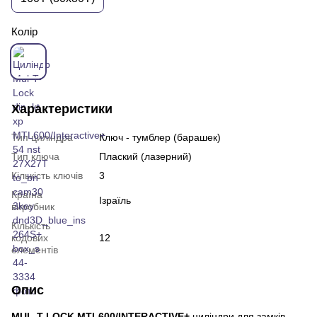
Колір
Характеристики
Тип циліндра
Ключ - тумблер (барашек)
Тип ключа
Плаский (лазерний)
Кількість ключів
3
Країна
Ізраїль
виробник
Кількість
кодових
12
елементів
Опис
MUL-T-LOCK MTL600/INTERACTIVE+
циліндри для замків.