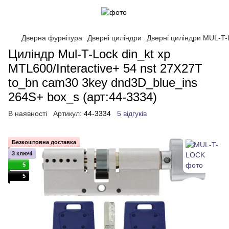
Дверна фурнітура
Дверні циліндри
Дверні циліндри MUL-T
Циліндр Mul-T-Lock din_kt xp
MTL600/Interactive+ 54 nst 27X27T
to_bn cam30 3key dnd3D_blue_ins
264S+ box_s (арт:44-3334)
В наявності
Артикул:
44-3334
5 відгуків
Безкоштовна доставка
3 ключі
5
5