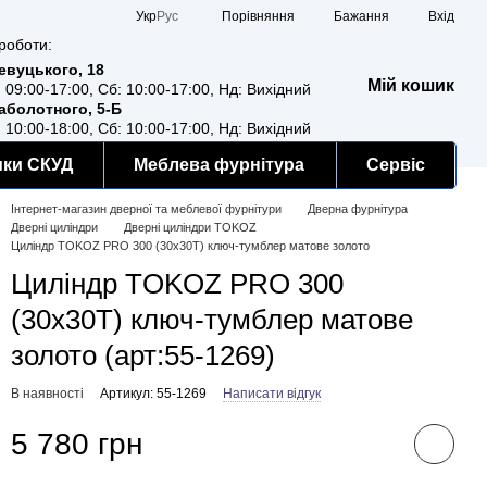
Порівняння
Укр
Рус
Бажання
Вхід
роботи:
Ревуцького, 18
Мій кошик
: 09:00-17:00, Сб: 10:00-17:00, Нд: Вихідний
Заболотного, 5-Б
: 10:00-18:00, Сб: 10:00-17:00, Нд: Вихідний
мки СКУД
Меблева фурнітура
Сервіс
Інтернет-магазин дверної та меблевої фурнітури
Дверна фурнітура
Дверні циліндри
Дверні циліндри TOKOZ
Циліндр TOKOZ PRO 300 (30x30T) ключ-тумблер матове золото
Циліндр TOKOZ PRO 300
(30x30T) ключ-тумблер матове
золото (арт:55-1269)
В наявності
Артикул: 55-1269
Написати відгук
5 780 грн