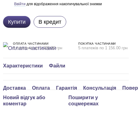
Ввійти
для відображення накопичувальної знижки
%
Купити
В кредит
ОПЛАТА ЧАСТИНАМИ
ПОКУПКА ЧАСТИНАМИ
5 платежів по 1 156.00 грн
5 платежів по 1 156.00 грн
Характеристики
Файли
Доставка
Оплата
Гарантія
Консультація
Повер
Новий відгук або
Поширити у
коментар
соцмережах