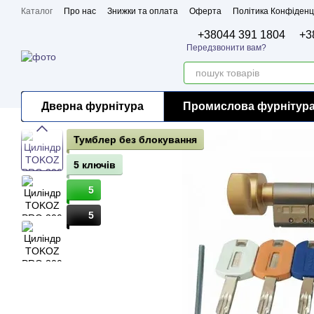
Перейти до основного контенту
Каталог
Про нас
Знижки та оплата
Оферта
Політика Конфіденц
Бренди
Сертифікати
+38044 391 1804
+3
Передзвонити вам?
Дверна фурнітура
Промислова фурнітур
Тумблер без блокування
5 ключів
5
5