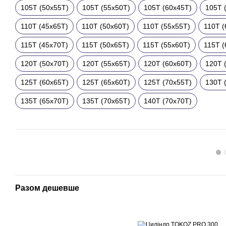
105T (50x55T)
105T (55x50T)
105T (60x45T)
105T 
110T (45x65T)
110T (50x60T)
110T (55x55T)
110T (
115T (45x70T)
115T (50x65T)
115T (55x60T)
115T (
120T (50x70T)
120T (55x65T)
120T (60x60T)
120T 
125T (60x65T)
125T (65x60T)
125T (70x55T)
130T 
135T (65x70T)
135T (70x65T)
140T (70x70T)
Разом дешевше