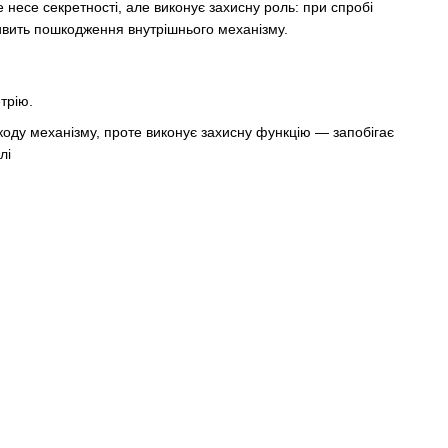
е несе секретності, але виконує захисну роль: при спробі
ивить пошкодження внутрішнього механізму.
трію.
 коду механізму, проте виконує захисну функцію — запобігає
лі