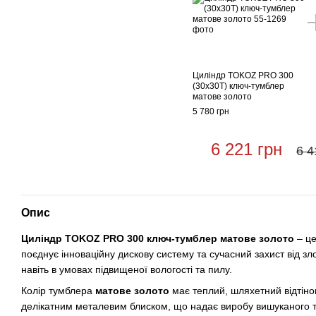
Циліндр TOKOZ PRO 300
(30x30T) ключ-тумблер
матове золото
5 780 грн
6 221 грн
6 4
Опис
Циліндр TOKOZ PRO 300 ключ-тумблер матове золото
– це
поєднує інноваційну дискову систему та сучасний захист від 
навіть в умовах підвищеної вологості та пилу.
Колір тумблера
матове золото
має теплий, шляхетний відтінок
делікатним металевим блиском, що надає виробу вишуканого 