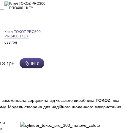
Ключ TOKOZ PRO300
PRO400 1KEY
633 грн
13 грн
Купити
 високоякісна серцевина від чеського виробника
TOKOZ
, яка
злому. Модель створена для надійного щоденного використання
 із
та