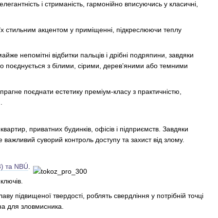
елегантність і стриманість, гармонійно вписуючись у класичні,
 їх стильним акцентом у приміщенні, підкреслюючи теплу
айже непомітні відбитки пальців і дрібні подряпини, завдяки
во поєднується з білими, сірими, дерев’яними або темними
прагне поєднати естетику преміум-класу з практичністю,
.
артир, приватних будинків, офісів і підприємств. Завдяки
 важливий суворий контроль доступу та захист від злому.
) та NBÚ
.
ключів.
аву підвищеної твердості, роблять свердління у потрібній точці
на для зловмисника.