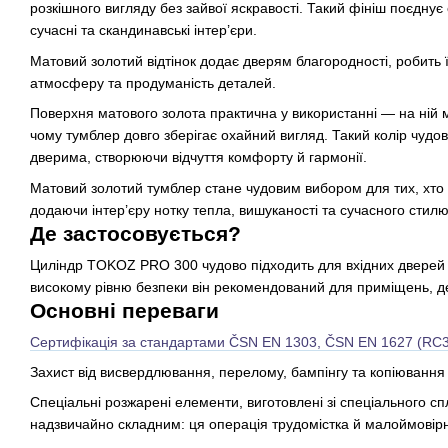
розкішного вигляду без зайвої яскравості. Такий фініш поєднує 
сучасні та скандинавські інтер’єри.
Матовий золотий відтінок додає дверям благородності, робить
атмосферу та продуманість деталей.
Поверхня матового золота практична у використанні — на ній м
чому тумблер довго зберігає охайний вигляд. Такий колір чудо
дверима, створюючи відчуття комфорту й гармонії.
Матовий золотий тумблер стане чудовим вибором для тих, хто 
додаючи інтер’єру нотку тепла, вишуканості та сучасного стилю
Де застосовується?
Циліндр TOKOZ PRO 300 чудово підходить для вхідних дверей кв
високому рівню безпеки він рекомендований для приміщень, де
Основні переваги
Сертифікація за стандартами ČSN EN 1303, ČSN EN 1627 (RC3
Захист від висвердлювання, перелому, бампінгу та копіювання 
Спеціальні розжарені елементи, виготовлені зі спеціального спл
надзвичайно складним: ця операція трудомістка й малоймовір