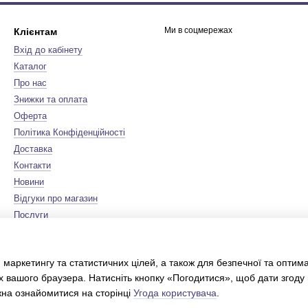
Ми в соцмережах
Клієнтам
Вхід до кабінету
Каталог
Про нас
Знижки та оплата
Оферта
Політика Конфіденційності
Доставка
Контакти
Новини
Відгуки про магазин
Послуги
Бренди
Мапа сайту
 маркетингу та статистичних цілей, а також для безпечної та оптим
Сертифікати
х вашого браузера. Натисніть кнопку «Погодитися», щоб дати згоду
Інтернет-магазин створений з
Хорошоп
жна ознайомитися на сторінці
Угода користувача
.