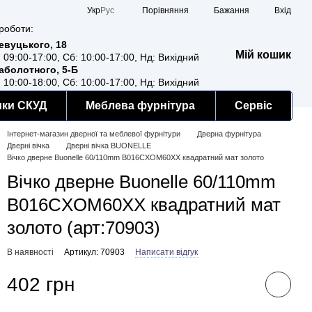
Порівняння
Укр
Рус
Бажання
Вхід
роботи:
Ревуцького, 18
Мій кошик
: 09:00-17:00, Сб: 10:00-17:00, Нд: Вихідний
Заболотного, 5-Б
: 10:00-18:00, Сб: 10:00-17:00, Нд: Вихідний
мки СКУД
Меблева фурнітура
Сервіс
Інтернет-магазин дверної та меблевої фурнітури
Дверна фурнітура
Дверні вічка
Дверні вічка BUONELLE
Вічко дверне Buonelle 60/110mm B016CXOM60XX квадратний мат золото
Вічко дверне Buonelle 60/110mm
B016CXOM60XX квадратний мат
золото (арт:70903)
В наявності
Артикул: 70903
Написати відгук
402 грн