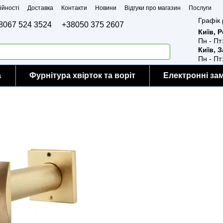
ійності
Доставка
Контакти
Новини
Відгуки про магазин
Послуги
Графік 
8067 524 3524
+38050 375 2607
Київ, 
Пн - Пт
Київ, 
Пн - Пт
а
Фурнітура хвірток та воріт
Електронні за