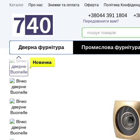
Перейти до основного контенту
Каталог
Про нас
Знижки та оплата
Оферта
Політика Конфіденц
Бренди
Сертифікати
+38044 391 1804
+3
Передзвонити вам?
Дверна фурнітура
Промислова фурнітур
Новинка