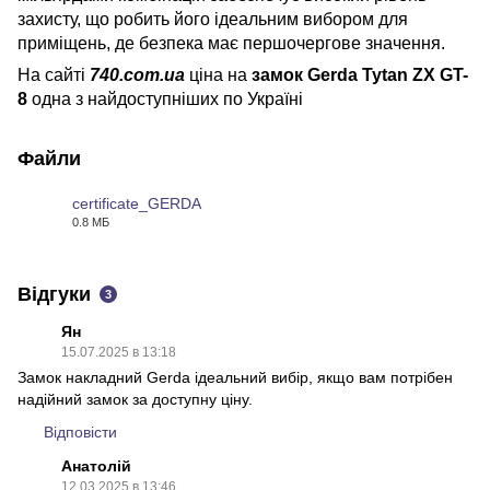
захисту, що робить його ідеальним вибором для
приміщень, де безпека має першочергове значення.
На сайті
740.com.ua
ціна на
замок Gerda Tytan ZX GT-
8​​​​​​​
одна з найдоступніших по Україні
Файли
certificate_GERDA
0.8 МБ
PDF
Відгуки
3
Ян
15.07.2025 в 13:18
Замок накладний Gerda ідеальний вибір, якщо вам потрібен
надійний замок за доступну ціну.
Відповісти
Анатолій
12.03.2025 в 13:46