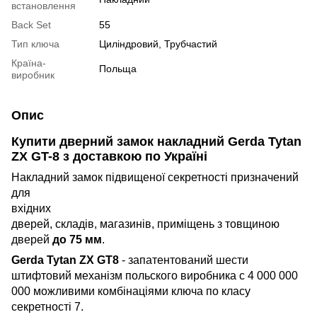
встановлення
Back Set
55
Тип ключа
Циліндровий, Трубчастий
Країна-
Польща
виробник
Опис
Купити дверний замок накладний Gerda Tytan
ZX GT-8 з доставкою по Україні
Накладний замок підвищеної с
екретності призначений
для
вхідних
дверей, складів, магазинів, приміщень з товщиною
дверей
до 75 мм
.
Gerda Tytan ZX GT8
- запатентований шести
штифтовий механізм польского виробника с 4 000 000
000 можливими комбінаціями ключа по класу
секретності 7.