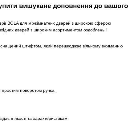
упити вишукане доповнення до вашого
серії BOLA для міжкімнатних дверей з широкою сферою
 вхідних дверей з широким асортиментом оздоблень і
й. Оснащений штифтом, який перешкоджає вільному вжиманню
и простим поворотом ручки.
ідає її якості та характеристикам.