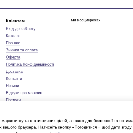
Ми в соцмережах
Клієнтам
Вхід до кабінету
Каталог
Про нас
Знижки та оплата
Оферта
Політика Конфіденційності
Доставка
Контакти
Новини
Відгуки про магазин
Послуги
Бренди
Мапа сайту
 маркетингу та статистичних цілей, а також для безпечної та оптим
Сертифікати
х вашого браузера. Натисніть кнопку «Погодитися», щоб дати згоду
Інтернет-магазин створений з
Хорошоп