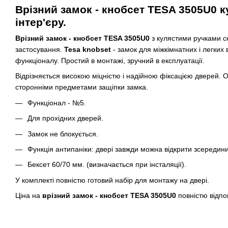
Врізний замок - кнобсет TESA 3505U0
к
інтер'єру.
Врізний замок - кнобсет TESA 3505U0
з кулястими ручками 
застосування.
Tesa knobset
- замок для міжкімнатних і легких
функціоналу. Простий в монтажі, зручний в експлуатації.
Відрізняється високою міцністю і надійною фіксацією двере
сторонніми предметами защіпки замка.
Функціонал - №5.
Для прохідних дверей.
Замок не блокується.
Функція антипаніки: двері завжди можна відкрити зсередин
Бексет 60/70 мм. (визначається при інсталяції).
У комплекті повністю готовий набір для монтажу на двері.
Ціна на
врізний замок - кнобсет TESA 3505U0
повністю відпов