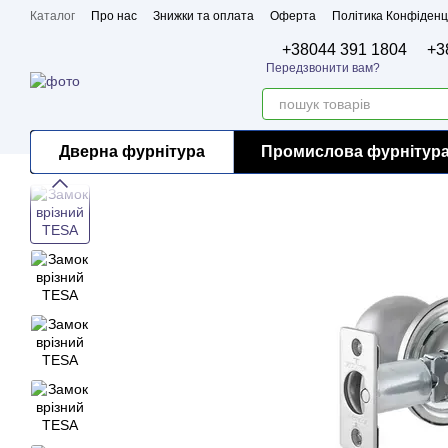
Перейти до основного контенту
Каталог
Про нас
Знижки та оплата
Оферта
Політика Конфіденц
Бренди
Сертифікати
+38044 391 1804
+3
Передзвонити вам?
Дверна фурнітура
Промислова фурнітур