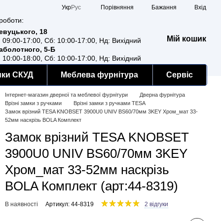
Порівняння
Укр
Рус
Бажання
Вхід
роботи:
Ревуцького, 18
Мій кошик
: 09:00-17:00, Сб: 10:00-17:00, Нд: Вихідний
Заболотного, 5-Б
: 10:00-18:00, Сб: 10:00-17:00, Нд: Вихідний
мки СКУД
Меблева фурнітура
Сервіс
Інтернет-магазин дверної та меблевої фурнітури
Дверна фурнітура
Врізні замки з ручками
Врізні замки з ручками TESA
Замок врізний TESA KNOBSET 3900U0 UNIV BS60/70мм 3KEY Хром_мат 33-
52мм наскрізь BOLA Комплект
Замок врізний TESA KNOBSET
3900U0 UNIV BS60/70мм 3KEY
Хром_мат 33-52мм наскрізь
BOLA Комплект (арт:44-8319)
В наявності
Артикул: 44-8319
2 відгуки