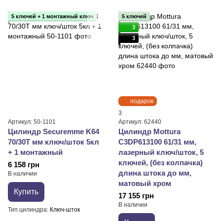
5 ключей + 1 монтажный ключ
5 ключей
3
3
подарок
3
Артикул: 50-1101
Артикул: 62440
Цилиндр Securemme K64
Цилиндр Mottura
70/30Т мм ключ/шток 5кл
C3DP613100 61/31 мм,
+ 1 монтажный
лазерный ключ/шток, 5
ключей, (без колпачка)
6 158 грн
длина штока до мм,
В наличии
матовый хром
Купить
17 155 грн
В наличии
Тип цилиндра
Ключ-шток