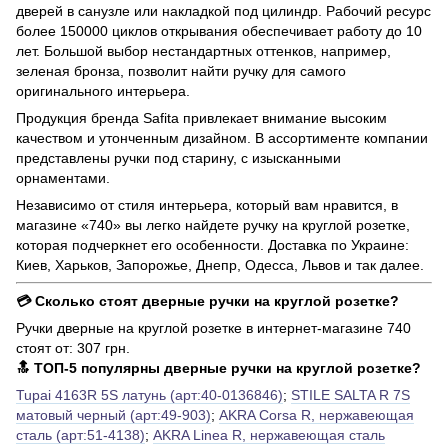
дверей в санузле или накладкой под цилиндр. Рабочий ресурс
более 150000 циклов открывания обеспечивает работу до 10
лет. Большой выбор нестандартных оттенков, например,
зеленая бронза, позволит найти ручку для самого
оригинального интерьера.
Продукция бренда Safita привлекает внимание высоким
качеством и утонченным дизайном. В ассортименте компании
представлены ручки под старину, с изысканными
орнаментами.
Независимо от стиля интерьера, который вам нравится, в
магазине «740» вы легко найдете ручку на круглой розетке,
которая подчеркнет его особенности. Доставка по Украине:
Киев, Харьков, Запорожье, Днепр, Одесса, Львов и так далее.
💳 Сколько стоят дверные ручки на круглой розетке?
Ручки дверные на круглой розетке в интернет-магазине 740
стоят от: 307 грн.
🔝 ТОП-5 популярны дверные ручки на круглой розетке?
Tupai 4163R 5S латунь (арт:40-0136846)
;
STILE SALTA R 7S
матовый черный (арт:49-903)
;
AKRA Corsa R, нержавеющая
сталь (арт:51-4138)
;
AKRA Linea R, нержавеющая сталь