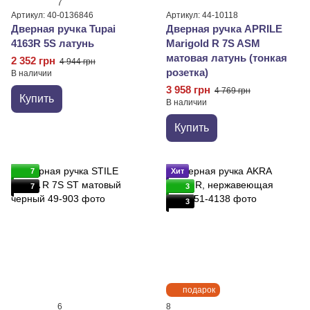
7
Артикул: 40-0136846
Артикул: 44-10118
Дверная ручка Tupai
Дверная ручка APRILE
4163R 5S латунь
Marigold R 7S ASM
матовая латунь (тонкая
2 352 грн
4 944 грн
розетка)
В наличии
3 958 грн
4 769 грн
Купить
В наличии
Купить
7
Хит
7
3
3
подарок
6
8