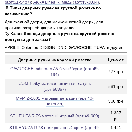
(арт:51-5487)
;
AKRA Linea R, медь (арт:49-3094)
.
🚪 Типы дверных ручек на круглой розетке по
назначению?
Для входной двери, для межкомнатной двери, для
противопожарной двери и так далее.
🏷️ Какие бренды дверных ручек на круглой розетке
доступны для заказа?
APRILE, Colombo DESIGN, DND, GAVROCHE, TUPAI и другие.
Дверные ручки на круглой розетке
Цена от
GAVROCHE Indium-In A5 белый/хром (арт:49-
477 грн
194)
COMIT Sky матовая античная латунь
581 грн
(арт:58357)
MVM Z-1801 матовый антрацит (арт:40-
906 грн
0818044)
1 357
STILE UTA R 7S матовый черный (арт:49-909)
грн
STILE YUZA R 7S полированный хром (арт:49-
1 421