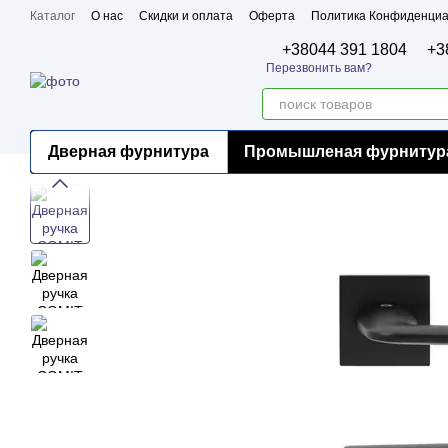
Перейти к основному контенту
Каталог
О нас
Скидки и оплата
Оферта
Политика Конфиденциа
Бренды
Сертификаты
+38044 391 1804
+3
Перезвонить вам?
Дверная фурнитура
Промышленая фурнитур