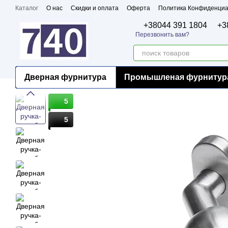
Перейти к основному контенту
Каталог
О нас
Скидки и оплата
Оферта
Политика Конфиденциа
Бренды
Сертификаты
+38044 391 1804
+3
Перезвонить вам?
Дверная фурнитура
Промышленая фурнитур
5
5