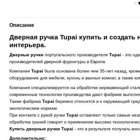
Описание
Дверная ручка Tupai купить и создать
интерьера.
Дверные ручки
португальского производителя
Tupai
- это од
производителей дверной фурнитуры в Европе.
Компания
Tupai
была основана более чем 35-лет назад, кром
оборудование для мебели, кухонь и ванных комнат, а также к
Компания специализируется на обработке нержавеющей стали и
современные технологии производства дают фабрике выполня
Также фабрика
Tupai
бережно относится и к окружающей среде
экологическим нормам.
При контакте с рукой ручки
Tupai
оставляют только самые неза
обработка граней говорит о применении высоких технологичес
Купить дверные ручки Tupai
-
это в результате получать мн
Дополнительно: