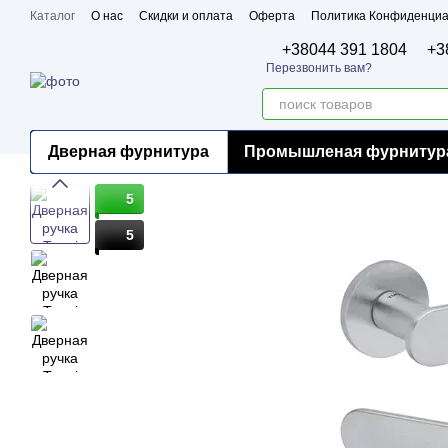
Перейти к основному контенту
Каталог
О нас
Скидки и оплата
Оферта
Политика Конфиденциа
Бренды
Сертификаты
+38044 391 1804
+3
Перезвонить вам?
Дверная фурнитура
Промышленая фурнитур
5
5