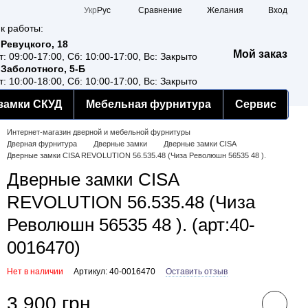
Сравнение
Укр
Рус
Желания
Вход
к работы:
 Ревуцкого, 18
Мой заказ
т: 09:00-17:00, Сб: 10:00-17:00, Вс: Закрыто
 Заболотного, 5-Б
т: 10:00-18:00, Сб: 10:00-17:00, Вс: Закрыто
замки СКУД
Мебельная фурнитура
Сервис
Интернет-магазин дверной и мебельной фурнитуры
Дверная фурнитура
Дверные замки
Дверные замки CISA
Дверные замки CISA REVOLUTION 56.535.48 (Чиза Революшн 56535 48 ).
Дверные замки CISA
REVOLUTION 56.535.48 (Чиза
Революшн 56535 48 ). (арт:40-
0016470)
Нет в наличии
Артикул: 40-0016470
Оставить отзыв
3 900 грн