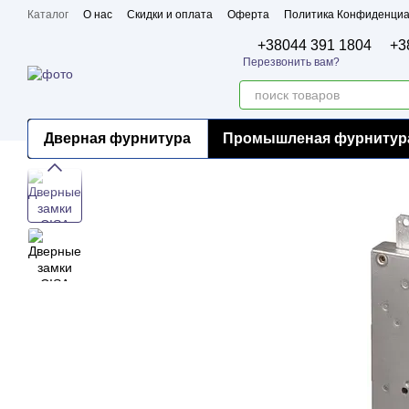
Перейти к основному контенту
Каталог
О нас
Скидки и оплата
Оферта
Политика Конфиденциа
Бренды
Сертификаты
+38044 391 1804
+3
Перезвонить вам?
Дверная фурнитура
Промышленая фурнитур