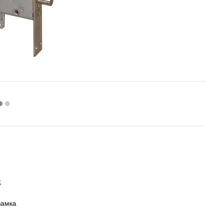
;
замка