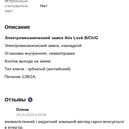
Встроенный
считыватель
Нет
карт
Описание
Электромеханический замок Atis Lock B/Ch/G
Электромеханический замок, накладной
Установка внутренняя, левая/правая
Кнопка выхода на замке
Тип ключа - зубчатый (английский)
Питание 12В/2А,
Отзывы
5
Олена
18.10.2024 в 09:06
мінімалістичний і акуратний зовнішній вигляд гарно вписується
в інтер'єр.