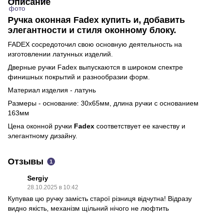
Описание
Ручка оконная Fadex купить и, добавить
элегантности и стиля оконному блоку.
FADEX сосредоточил свою основную деятельность на
изготовлении латунных изделий.
Дверные ручки Fadex выпускаются в широком спектре
финишных покрытий и разнообразии форм.
Материал изделия - латунь
Размеры - основание: 30х65мм, длина ручки с основанием
163мм
Цена оконной ручки
Fadex
соответствует ее качеству и
элегантному дизайну.
Отзывы
1
Sergiy
28.10.2025 в 10:42
Купував цю ручку замість старої різниця відчутна! Відразу
видно якість, механізм щільний нічого не люфтить