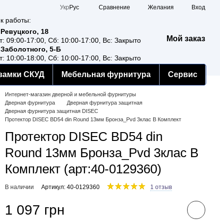
Сравнение
Укр
Рус
Желания
Вход
к работы:
 Ревуцкого, 18
Мой заказ
т: 09:00-17:00, Сб: 10:00-17:00, Вс: Закрыто
 Заболотного, 5-Б
т: 10:00-18:00, Сб: 10:00-17:00, Вс: Закрыто
замки СКУД
Мебельная фурнитура
Сервис
Интернет-магазин дверной и мебельной фурнитуры
Дверная фурнитура
Дверная фурнитура защитная
Дверная фурнитура защитная DISEC
Протектор DISEC BD54 din Round 13мм Бронза_Pvd 3клас B Комплект
Протектор DISEC BD54 din
Round 13мм Бронза_Pvd 3клас B
Комплект (арт:40-0129360)
В наличии
Артикул: 40-0129360
1 отзыв
1 097 грн