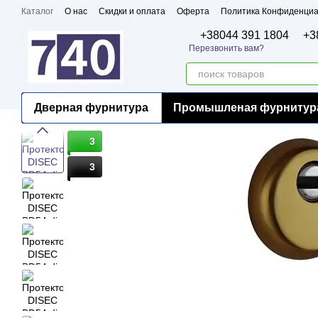
Перейти к основному контенту
Каталог
О нас
Скидки и оплата
Оферта
Политика Конфиденциа
Бренды
Сертификаты
+38044 391 1804
+3
Перезвонить вам?
Дверная фурнитура
Промышленая фурнитур
3
3