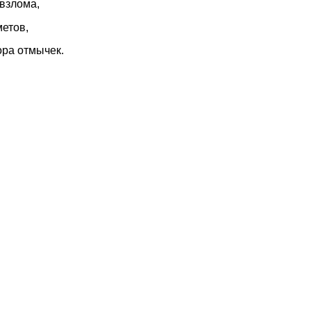
 взлома,
етов,
ора отмычек.