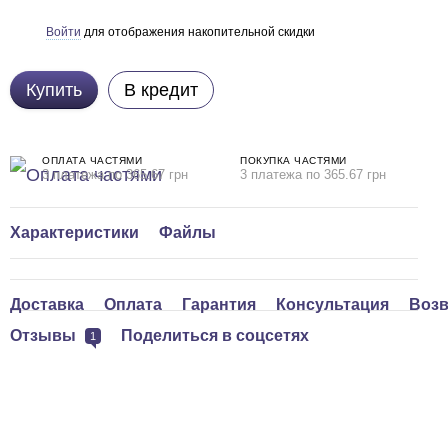
Войти
для отображения накопительной скидки
%
Купить
В кредит
ОПЛАТА ЧАСТЯМИ
ПОКУПКА ЧАСТЯМИ
3 платежа по 365.67 грн
3 платежа по 365.67 грн
Характеристики
Файлы
Доставка
Оплата
Гарантия
Консультация
Возв
Отзывы
Поделиться в соцсетях
1