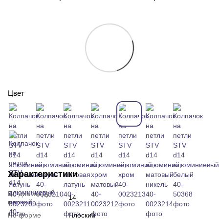
Цвет
Характеристики
По диаметру,
14
мм
По форме
Плоский