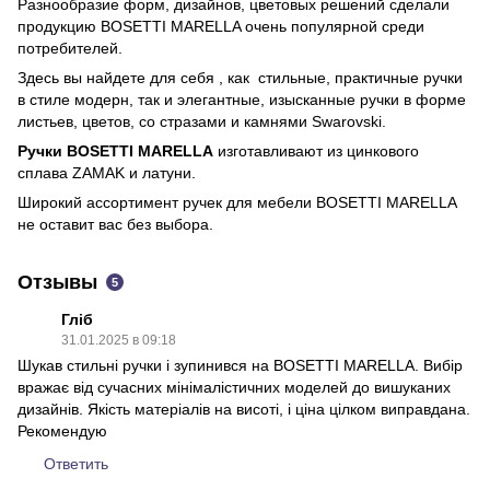
Разнообразие форм, дизайнов, цветовых решений сделали
продукцию BOSETTI MARELLA очень популярной среди
потребителей.
Здесь вы найдете для себя , как стильные, практичные ручки
в стиле модерн, так и элегантные, изысканные ручки в форме
листьев, цветов, со стразами и камнями Swarovski.
Ручки BOSETTI MARELLA
изготавливают из цинкового
сплава ZAMAK и латуни.
Широкий ассортимент ручек для мебели BOSETTI MARELLA
не оставит вас без выбора.
Отзывы
5
Гліб
31.01.2025 в 09:18
Шукав стильні ручки і зупинився на BOSETTI MARELLA. Вибір
вражає від сучасних мінімалістичних моделей до вишуканих
дизайнів. Якість матеріалів на висоті, і ціна цілком виправдана.
Рекомендую
Ответить