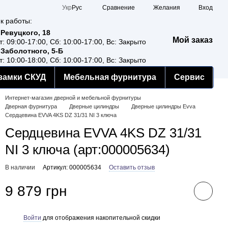
Сравнение
Укр
Рус
Желания
Вход
к работы:
 Ревуцкого, 18
Мой заказ
т: 09:00-17:00, Сб: 10:00-17:00, Вс: Закрыто
 Заболотного, 5-Б
т: 10:00-18:00, Сб: 10:00-17:00, Вс: Закрыто
замки СКУД
Мебельная фурнитура
Сервис
Интернет-магазин дверной и мебельной фурнитуры
Дверная фурнитура
Дверные цилиндры
Дверные цилиндры Evva
Сердцевина EVVA 4KS DZ 31/31 NI 3 ключа
Сердцевина EVVA 4KS DZ 31/31
NI 3 ключа (арт:000005634)
В наличии
Артикул: 000005634
Оставить отзыв
9 879 грн
Войти
для отображения накопительной скидки
%