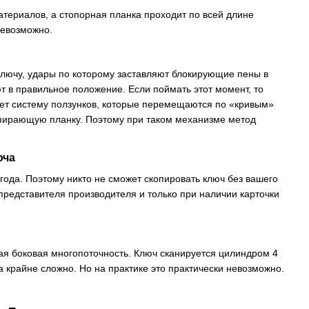
атериалов, а стопорная планка проходит по всей длине
невозможно.
лючу, удары по которому заставляют блокирующие пены в
т в правильное положение. Если поймать этот момент, то
ует систему ползунков, которые перемещаются по «кривым»
запирающую планку. Поэтому при таком механизме метод
юча
ода. Поэтому никто не сможет скопировать ключ без вашего
представителя производителя и только при наличии карточки
ая боковая многопоточность. Ключ сканируется цилиндром 4
а крайне сложно. Но на практике это практически невозможно.