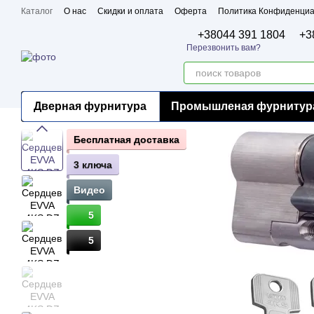
Перейти к основному контенту
Каталог
О нас
Скидки и оплата
Оферта
Политика Конфиденциа
Бренды
Сертификаты
+38044 391 1804
+3
Перезвонить вам?
Дверная фурнитура
Промышленая фурнитур
Бесплатная доставка
3 ключа
Видео
5
5