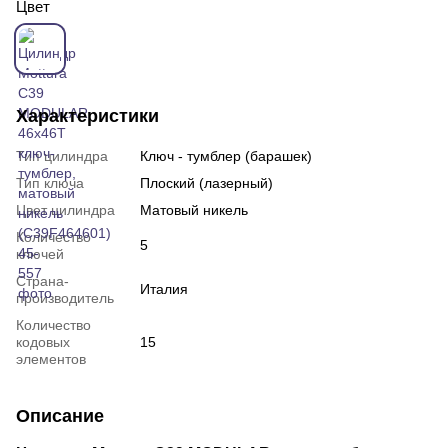
Цвет
Характеристики
Тип цилиндра
Ключ - тумблер (барашек)
Тип ключа
Плоский (лазерный)
Цвет цилиндра
Матовый никель
Количество
5
ключей
Страна-
Италия
производитель
Количество
кодовых
15
элементов
Описание