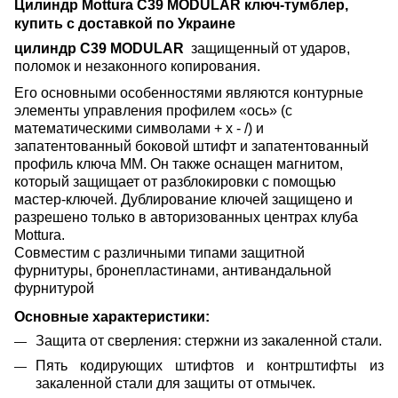
Цилиндр
Mottura C39
MODULAR ключ-тумблер,
купить с доставкой по Украине
цилиндр C39 MODULAR
защищенный от ударов,
поломок и незаконного копирования.
Его основными особенностями являются контурные
элементы управления профилем «ось» (с
математическими символами + x - /) и
запатентованный боковой штифт и запатентованный
профиль ключа MM. Он также оснащен магнитом,
который защищает от разблокировки с помощью
мастер-ключей. Дублирование ключей защищено и
разрешено только в авторизованных центрах клуба
Mottura.
Совместим с различными типами защитной
фурнитуры, бронепластинами, антивандальной
фурнитурой
Основные характеристики:
Защита от сверления: стержни из закаленной стали.
Пять кодирующих штифтов и контрштифты из
закаленной стали для защиты от отмычек.