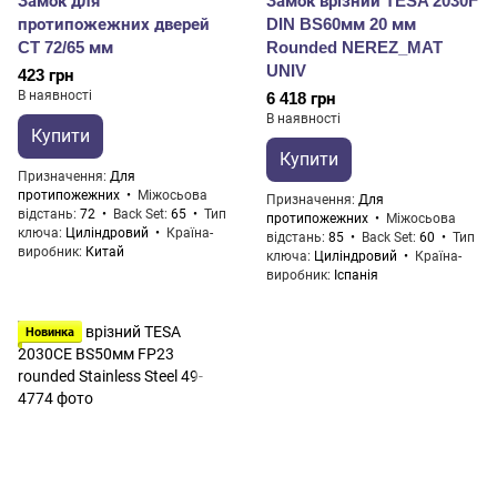
Замок для
Замок врізний TESA 2030F
протипожежних дверей
DIN BS60мм 20 мм
CT 72/65 мм
Rounded NEREZ_MAT
UNIV
423 грн
В наявності
6 418 грн
В наявності
Купити
Купити
Призначення
Для
протипожежних
Міжосьова
Призначення
Для
відстань
72
Back Set
65
Тип
протипожежних
Міжосьова
ключа
Циліндровий
Країна-
відстань
85
Back Set
60
Тип
виробник
Китай
ключа
Циліндровий
Країна-
виробник
Іспанія
Новинка