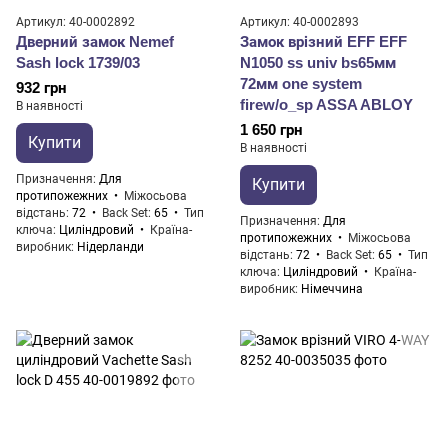
Артикул: 40-0002892
Артикул: 40-0002893
Дверний замок Nemef
Замок врізний EFF EFF
Sash lock 1739/03
N1050 ss univ bs65мм
72мм one system
932 грн
firew/o_sp ASSA ABLOY
В наявності
1 650 грн
Купити
В наявності
Призначення
Для
Купити
протипожежних
Міжосьова
відстань
72
Back Set
65
Тип
Призначення
Для
ключа
Циліндровий
Країна-
протипожежних
Міжосьова
виробник
Нідерланди
відстань
72
Back Set
65
Тип
ключа
Циліндровий
Країна-
виробник
Німеччина