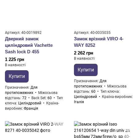
Артикул: 40-0019892
Артикул: 40-0035035
Дверний замок
Замок врізний VIRO 4-
циліндровий Vachette
WAY 8252
Sash lock D 455
2 262 грн
В наявності
1 225 грн
В наявності
Купити
Купити
Призначення
Для
протипожежних
Міжосьова
Призначення
Для
відстань
60
Тип ключа
протипожежних
Міжосьова
Циліндровий
Країна-виробник
відстань
72
Back Set
60
Тип
Італія
ключа
Циліндровий
Країна-
виробник
Франція