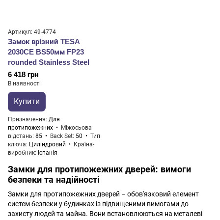
Артикул: 49-4774
Замок врізний TESA
2030CE BS50мм FP23
rounded Stainless Steel
6 418 грн
В наявності
Купити
Призначення
Для
протипожежних
Міжосьова
відстань
85
Back Set
50
Тип
ключа
Циліндровий
Країна-
виробник
Іспанія
Замки для протипожежних дверей: вимоги
безпеки та надійності
Замки для протипожежних дверей – обов'язковий елемент
систем безпеки у будинках із підвищеними вимогами до
захисту людей та майна. Вони встановлюються на металеві