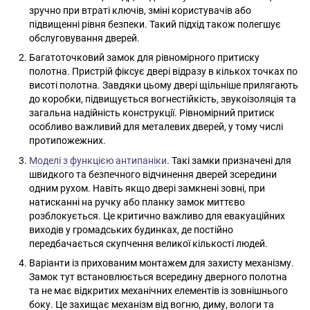
зручно при втраті ключів, зміні користувачів або
підвищенні рівня безпеки. Такий підхід також полегшує
обслуговування дверей.
Багатоточковий замок для рівномірного притиску
полотна. Пристрій фіксує двері відразу в кількох точках по
висоті полотна. Завдяки цьому двері щільніше прилягають
до коробки, підвищується вогнестійкість, звукоізоляція та
загальна надійність конструкції. Рівномірний притиск
особливо важливий для металевих дверей, у тому числі
протипожежних.
Моделі з функцією антипаніки
. Такі замки призначені для
швидкого та безпечного відчинення дверей зсередини
одним рухом. Навіть якщо двері замкнені зовні, при
натисканні на ручку або планку замок миттєво
розблокується. Це критично важливо для евакуаційних
виходів у громадських будинках, де постійно
передбачається скупчення великої кількості людей.
Варіанти із прихованим монтажем для захисту механізму.
Замок тут встановлюється всередину дверного полотна
та не має відкритих механічних елементів із зовнішнього
боку. Це захищає механізм від вогню, диму, вологи та