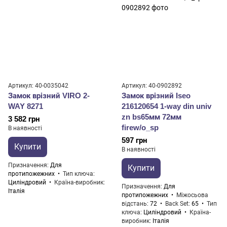
Артикул: 40-0035042
Артикул: 40-0902892
Замок врізний VIRO 2-
Замок врізний Iseo
WAY 8271
216120654 1-way din univ
zn bs65мм 72мм
3 582 грн
firew/o_sp
В наявності
597 грн
Купити
В наявності
Призначення
Для
Купити
протипожежних
Тип ключа
Циліндровий
Країна-виробник
Призначення
Для
Італія
протипожежних
Міжосьова
відстань
72
Back Set
65
Тип
ключа
Циліндровий
Країна-
виробник
Італія