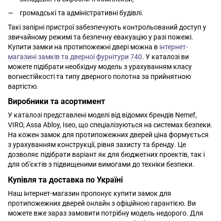
громадські та адміністративні будівлі.
Такі запірні пристрої забезпечують контрольований доступ у
звичайному режимі та безпечну евакуацію у разі пожежі.
Купити замки на протипожежні двері можна в
інтернет-
магазині замків та дверної фурнітури 740
. У каталозі ви
можете підібрати необхідну модель з урахуванням класу
вогнестійкості та типу дверного полотна за прийнятною
вартістю.
Виробники та асортимент
У каталозі представлені моделі від відомих брендів Nemef,
VIRO, Assa Abloy, Iseo, що спеціалізуються на системах безпеки.
На кожен замок для протипожежних дверей ціна формується
з урахуванням конструкції, рівня захисту та бренду. Це
дозволяє підібрати варіант як для бюджетних проектів, так і
для об'єктів з підвищеними вимогами до техніки безпеки.
Купівля та доставка по Україні
Наш інтернет-магазин пропонує купити замок для
протипожежних дверей онлайн з офіційною гарантією. Ви
можете вже зараз замовити потрібну модель недорого. Для