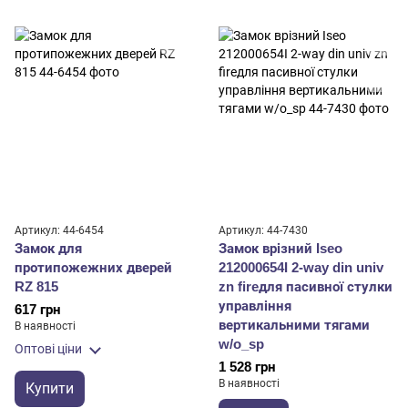
Артикул: 44-6454
Артикул: 44-7430
Замок для
Замок врізний Iseo
протипожежних дверей
212000654I 2-way din univ
RZ 815
zn fireдля пасивної стулки
управління
617 грн
вертикальними тягами
В наявності
w/o_sp
Оптові ціни
1 528 грн
В наявності
Купити