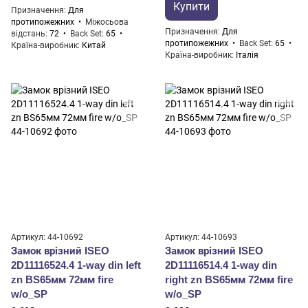
Купити
Призначення
Для
протипожежних
Міжосьова
Призначення
Для
відстань
72
Back Set
65
протипожежних
Back Set
65
Країна-виробник
Китай
Країна-виробник
Італія
Артикул: 44-10692
Артикул: 44-10693
Замок врізний ISEO
Замок врізний ISEO
2D11116524.4 1-way din left
2D11116514.4 1-way din
zn BS65мм 72мм fire
right zn BS65мм 72мм fire
w/o_SP
w/o_SP