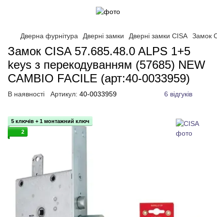
Дверна фурнітура
Дверні замки
Дверні замки CISA
Замок 
Замок CISA 57.685.48.0 ALPS 1+5
keys з перекодуванням (57685) NEW
CAMBIO FACILE (арт:40-0033959)
В наявності
Артикул:
40-0033959
6 відгуків
5 ключів + 1 монтажний ключ
2