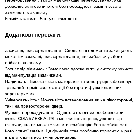
Перекодування : замок має функцію перекодування, яка
дозволяє змінювати ключі без необхідності заміни всього
замкового механізму.
Кількість ключів : 5 штук в комплекті.
Додаткові переваги:
Захист від висвердлювання : Спеціальні елементи захищають
механізм замка від висвердлювання, що забезпечує його
стійкість до злому.
Захист від відмичок : Замок має вдосконалену систему захисту
від маніпуляцій відмичками.
Надійність : Висока якість матеріалів та конструкції забезпечує
тривалий термін експлуатації без втрати функціональних
характеристик.
Універсальність : Можливість встановлення як на лівосторонні,
так і на правосторонні двері.
Функція перекодування : Однією з головних особливостей
замка CISA 57.685 ALPS є можливість перекодування. Це
означає, що ви можете змінити комбінацію без необхідності
його повної заміни. Ця функція стає особливо корисною у разі
втрати ключів або зміни орендарів.