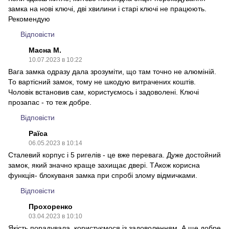
замка на нові ключі, дві хвилини і старі ключі не працюють.
Рекомендую
Відповісти
Масна М.
10.07.2023 в 10:22
Вага замка одразу дала зрозуміти, що там точно не алюміній.
То вартісний замок, тому не шкодую витрачених коштів.
Чоловік встановив сам, користуємось і задоволені. Ключі
прозапас - то теж добре.
Відповісти
Раїса
06.05.2023 в 10:14
Сталевий корпус і 5 ригелів - це вже перевага. Дуже достойний
замок, який значно краще захищає двері. ТАкож корисна
функція- блокуваня замка при спробі злому відмичками.
Відповісти
Прохоренко
03.04.2023 в 10:10
Якість порадувала, користуємося із задоволенням. А ще добре