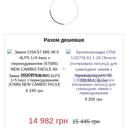
Разом дешевше
Замок CISA 57.685.48.0 ALPS
Броненакладка CISA
1+5 keys з перекодуванням
1.02716.61.1.18 (Золото
(57685) NEW CAMBIO FACILE
(полірована латунь)) для
сувальдних замків з
6 240 грн
перекодуванням
9 205 грн
14 982 грн
15 445 грн