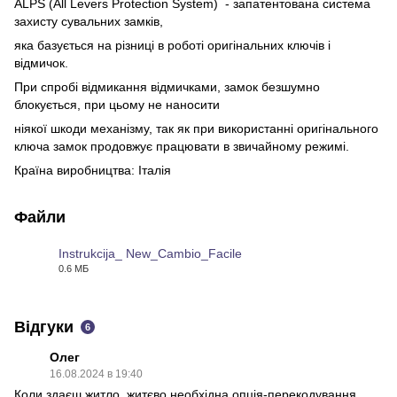
ALPS (All Levers Protection System) - запатентована система
захисту сувальних замків,
яка базується на різниці в роботі оригінальних ключів і
відмичок.
При спробі відмикання відмичками, замок безшумно
блокується, при цьому не наносити
ніякої шкоди механізму, так як при використанні оригінального
ключа замок продовжує працювати в звичайному режимі.
Країна виробництва: Італія
Файли
Instrukcija_ New_Cambio_Facile
0.6 МБ
PDF
Відгуки
6
Олег
16.08.2024 в 19:40
Коли здаєш житло, житєво необхідна опція-перекодування