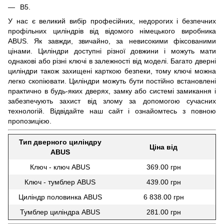
В5.
У нас є великий вибір професійних, недорогих і безпечних
профільних циліндрів від відомого німецького виробника
ABUS. Як завжди, звичайно, за невисокими фіксованими
цінами. Циліндри доступні різної довжини і можуть мати
однакові або різні ключі в залежності від моделі. Багато дверні
циліндри також захищені карткою безпеки, тому ключі можна
легко скопіювати. Циліндри можуть бути постійно встановлені
практично в будь-яких дверях, замку або системі замикання і
забезпечують захист від злому за допомогою сучасних
технологій. Відвідайте наш сайт і ознайомтесь з повною
пропозицією.
Тип дверного циліндру
Ціна від
ABUS
Ключ - ключ ABUS
369.00 грн
Ключ - тумблер ABUS
439.00 грн
Циліндр половинка ABUS
6 838.00 грн
Тумблер циліндра ABUS
281.00 грн