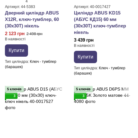
4
Артикул: 44-5383
Артикул: 40-0017427
Дверний циліндр ABUS
Циліндр ABUS KD15
X12R, ключ-тумблер, 60
(АБУС КД15) 60 мм
(30х30T) нікель
(30x30Т) ключ-тумблер
нікель
2 123 грн
2 498 грн
В наявності
3 439 грн
В наявності
Купити
Купити
Тип циліндра
Ключ - тумблер
(барашек)
Тип циліндра
Ключ - тумблер
(барашек)
5 ключів
5 ключів
3
3