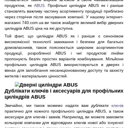
продуктом, як
ABUS
. Профільні циліндри ABUS як і раніше
становлять важливу частину асортименту продукції приблизно
через сторіччя після заснування компанії. У нашому інтернет-
магазині 740.com.ua ви також знайдете великий вибір дверних
циліндрів ABUS ціна на які доступна.
Той факт, що циліндри ABUS як і раніше є синонімом
високоякісної технології замикання і безпеки для багатьох
домовласників, також пояснюється широким асортиментом
продукції, розробленої ABUS і чиї продуктові лінійки
пропонують безліч простих варіантів комбінування. Мільйони
профільних циліндрів ABUS використовуються в дверях і
вікнах для запобігання несанкціонованому доступу та захисту
жителів і матеріальних цінностей.
Дублікати ключів і аксесуарів для профільних
циліндрів ABUS
Звичайно, ми також можемо надати вам дублікати
ключів
практично для кожного профільного циліндра ABUS, а також
аксесуари для ключів і замків. Наприклад, ви можете замовити
кольорові ковпачки для відповідних ключів нової або існуючої