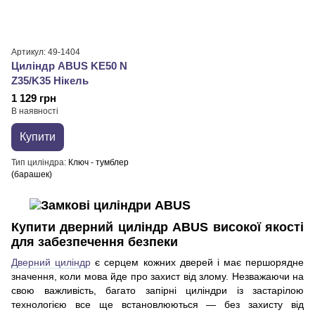
Артикул: 49-1404
Циліндр ABUS KE50 N
Z35/K35 Нікель
1 129 грн
В наявності
Купити
Тип циліндра
Ключ - тумблер
(барашек)
Купити дверний циліндр ABUS високої якості
для забезпечення безпеки
Дверний циліндр
є серцем кожних дверей і має першорядне
значення, коли мова йде про захист від злому. Незважаючи на
свою важливість, багато запірні циліндри із застарілою
технологією все ще встановлюються — без захисту від