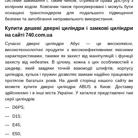
системи замикання і, таким чином, отримати права доступу з
колірним кодом. Ковпачки також пронумеровані і можуть бути
оснащені транспондером для подальшого підвищення
безпеки та запобігання неправильного використання.
Купити дешеві дверні циліндри і замкові циліндри
на сайті 740.com.ua
Сучасні дверні циліндри Абус — це високоякісні,
високотехнологічні продукти з високоефективними якісними
характеристиками, такими як захист від маніпуляцій і функції
захисту від небезпек. В цілому, кожна з цих особливостей є
шедевр, який завдяки точній взаємодії штифтів, корпусу
циліндра, кульок і пружин дозволяє замкам надійно працювати
протягом багатьох років. На даній сторінці нашого сайту ви
можете купити дверні циліндри ABUS в Києві. Доставку
здійснюємо і в інші міста України. У каталозі представлені такі
серії циліндрів:
D6PS;
D15;
Е45;
Е50;