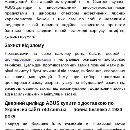
маніпуляцій, без аварійних функцій і т. д. Сьогодні сучасні
ABUSциліндри є високоякісними високотехнологічними
продуктами з широким спектром ефективних якісних
характеристик. Кожен з них сам по собі є невеликим
шедевром, який повинен надійно закриватися протягом
багатьох років завдяки точній взаємодії корпусу, штифтів,
кульок і пружин.
Захист від злому
Незважаючи на свою важливу роль, багато дверей з
циліндровими замками
і як раніше оснащені застарілою
технікою. Циліндри противовзломних замків повинні мати різні
рівні захисту і бути захищені від злому, вибивання, свердління
та інших маніпуляцій. Тому при виборі правильного
циліндрового замку зверніть увагу на вбудований захист від
висвердлювання, захист від висмикування і додатковий захист
від насильницьких маніпуляцій ззовні.
Дверний циліндр ABUS купити з доставкою по
Україні на сайті 740.com.ua — повна безпека з 1924
року
Навряд чи будь-яка інша компанія в Німеччині може
похвалитися таким міцним зв'язком зі своїм найважливішим