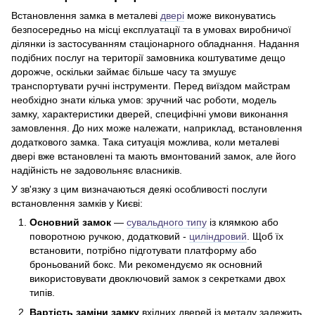
Встановлення замка в металеві
двері
може виконуватись
безпосередньо на місці експлуатації та в умовах виробничої
ділянки із застосуванням стаціонарного обладнання. Надання
подібних послуг на території замовника коштуватиме дещо
дорожче, оскільки займає більше часу та змушує
транспортувати ручні інструменти. Перед виїздом майстрам
необхідно знати кілька умов: зручний час роботи, модель
замку, характеристики дверей, специфічні умови виконання
замовлення. До них може належати, наприклад, встановлення
додаткового замка. Така ситуація можлива, коли металеві
двері вже встановлені та мають вмонтований замок, але його
надійність не задовольняє власників.
У зв'язку з цим визначаються деякі особливості послуги
встановлення замків у Києві:
Основний замок
—
сувальдного типу
із клямкою або
поворотною ручкою, додатковий -
циліндровий
. Щоб їх
встановити, потрібно підготувати платформу або
броньований бокс. Ми рекомендуємо як основний
використовувати двоключовий замок з секретками двох
типів.
Вартість заміни замку
вхідних дверей із металу залежить