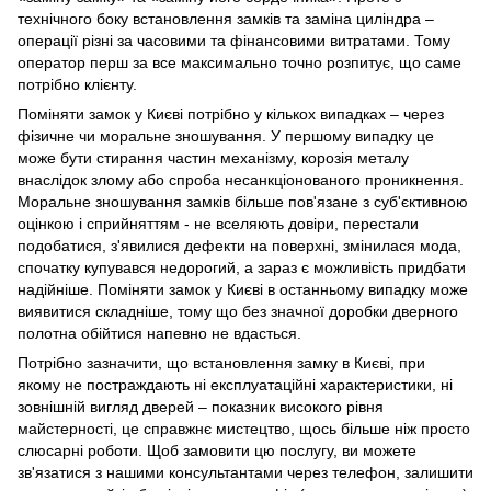
технічного боку встановлення замків та заміна циліндра –
операції різні за часовими та фінансовими витратами. Тому
оператор перш за все максимально точно розпитує, що саме
потрібно клієнту.
Поміняти замок у Києві потрібно у кількох випадках – через
фізичне чи моральне зношування. У першому випадку це
може бути стирання частин механізму, корозія металу
внаслідок злому або спроба несанкціонованого проникнення.
Моральне зношування замків більше пов'язане з суб'єктивною
оцінкою і сприйняттям - не вселяють довіри, перестали
подобатися, з'явилися дефекти на поверхні, змінилася мода,
спочатку купувався недорогий, а зараз є можливість придбати
надійніше. Поміняти замок у Києві в останньому випадку може
виявитися складніше, тому що без значної доробки дверного
полотна обійтися напевно не вдасться.
Потрібно зазначити, що встановлення замку в Києві, при
якому не постраждають ні експлуатаційні характеристики, ні
зовнішній вигляд дверей – показник високого рівня
майстерності, це справжнє мистецтво, щось більше ніж просто
слюсарні роботи. Щоб замовити цю послугу, ви можете
зв'язатися з нашими консультантами через телефон, залишити