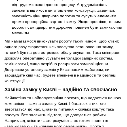
від трудомісткості даного процесу. А трудомісткість
залежить від якості виготовлення конструкції. Зазвичай,
залежність ціни дверного полотна та супутніх елементів
прямо пропорційна вартості замку. Якщо простіше, то чим
дорожчі самі двері, тим дорожче повинен бути замикаючий
механізм.
Ми намагаємося виконувати роботу таким чином, щоб клієнт,
одного разу скориставшись послугою встановлення замку,
готовий був на довгострокове обслуговування. Така співпраця
дозволяє оперативно усувати неполадки запірних систем,
замінювати і, якщо потрібно розкривати замкові щілини.
Довіривши установку замків у Києві нашим майстрам, ви
заощадите свій час, будете впевнені в надійності та безпеці
конструкції.
Заміна замку у Києві – надійно та своєчасно
Найчастіша та найпопулярніша послуга, що надається нашою
компанією – заміна замків у Києві. І багатьох з тих, хто
звертається до нас, цікавить питання – скільки коштує така
послуга. Все залежить від того, що доведеться робити.
Наприклад, клієнти часто розуміють, як тотожні поняття
«заміну замку» та «заміну його сердечника». Проте з