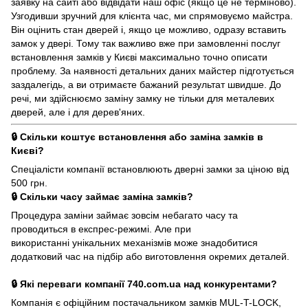
заявку на сайті або відвідати наш офіс (якщо це не терміново).
Узгодивши зручний для клієнта час, ми спрямовуємо майстра.
Він оцінить стан дверей і, якщо це можливо, одразу вставить
замок у двері. Тому так важливо вже при замовленні послуг
встановлення замків у Києві максимально точно описати
проблему. За наявності детальних даних майстер підготується
заздалегідь, а ви отримаєте бажаний результат швидше. До
речі, ми здійснюємо заміну замку не тільки для металевих
дверей, але і для дерев'яних.
🔒 Скільки коштує встановлення або заміна замків в
Києві?
Спеціалісти компанії встановлюють дверні замки за ціною від
500 грн.
🔒 Скільки часу займає заміна замків?
Процедура заміни займає зовсім небагато часу та
проводиться в експрес-режимі. Але при
використанні унікальних механізмів може знадобитися
додатковий час на підбір або виготовлення окремих деталей.
🔒 Які переваги компанії 740.com.ua над конкурентами?
Компанія є офіційним постачальником замків MUL-T-LOCK,