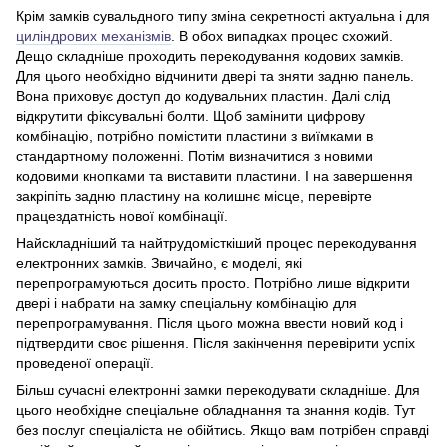
Крім замків сувальдного типу зміна секретності актуальна і для
циліндрових механізмів
. В обох випадках процес схожий.
Дещо складніше проходить перекодування кодових замків.
Для цього необхідно відчинити двері та зняти задню панель.
Вона приховує доступ до кодувальних пластин. Далі слід
відкрутити фіксувальні болти. Щоб замінити цифрову
комбінацію, потрібно помістити пластини з виїмками в
стандартному положенні. Потім визначитися з новими
кодовими кнопками та виставити пластини. І на завершення
закріпіть задню пластину на колишнє місце, перевірте
працездатність нової комбінації.
Найскладніший та найтрудомісткіший процес перекодування
електронних замків. Звичайно, є моделі, які
перепрограмуються досить просто. Потрібно лише відкрити
двері і набрати на замку спеціальну комбінацію для
перепрограмування. Після цього можна ввести новий код і
підтвердити своє рішення. Після закінчення перевірити успіх
проведеної операції.
Більш сучасні електронні замки перекодувати складніше. Для
цього необхідне спеціальне обладнання та знання кодів. Тут
без послуг спеціаліста не обійтись. Якщо вам потрібен справді