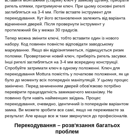
вставити монтажний (старий) ключ у замкову щілину, прибрати
ригель клямки, притримуючи ключ. При цьому основні ригелі
заглибляться на 3-4 мм. Потім вставте інструмент для
перекодування. Кут його встановлення залежить від варіанта
відчинення дверей. Після провернути інструмент у
протилежний бік у межах 30 градусів.
Тепер можна змінити ключі, тобто вставити один із нового
набору. Код повинен повністю відповідати заводському
маркуванню. Якщо він відрізнятиметься, підвищується ризик
поломки. Провертаючи новий ключ, приберіть ригель засувки.
Інші ригелі заглибляться на 3-4 мм всередину конструкції.
Спробуйте затримати ключ в одному положенні. Ключ для
перекодування Mottura помістіть у початкове положення, як це
було до моменту всіх попередніх маніпуляцій. У цьому процес
закінчено. Перед зачиненням дверей обов'язково потрібно
перевірити працездатність замикаючого механізму. Не
повинно бути навіть найменших заїдань. Процес
перекодування, очевидно, ідентичний із попереднім варіантом
замка. Ви можете зробити все самі, якщо не переживаєте за
результат. Але краще все ж таки звернутися до професіоналів.
Перекодування – розв'язання багатьох
проблем