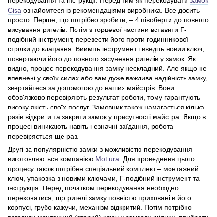
перекодування та інструкції. Перед тим як перекодувати
замок
Cisa
ознайомтеся із рекомендаціями виробника. Все досить
просто. Перше, що потрібно зробити, – 4 півоберти до повного
висування ригелів. Потім з торцевої частини вставити Г-
подібний інструмент, перевести його проти годинникової
стрілки до клацання. Вийміть інструмент і введіть новий ключ,
повертаючи його до повного засунення ригелів у замок. Як
видно, процес перекодування замку нескладний. Але якщо не
впевнені у своїх силах або вам дуже важлива надійність замку,
звертайтеся за допомогою до наших майстрів. Вони
обов'язково перевіряють результат роботи, тому гарантують
високу якість своїх послуг. Замовник також намагається кілька
разів відкрити та закрити замок у присутності майстра. Якщо в
процесі виникають навіть незначні заїдання, робота
перевіряється ще раз.
Другі за популярністю замки з можливістю перекодування
виготовляються компанією
Mottura
. Для проведення цього
процесу також потрібен спеціальний комплект – монтажний
ключ, упаковка з новими ключами, Г-подібний інструмент та
інструкція. Перед початком перекодування необхідно
переконатися, що ригелі замку повністю приховані в його
корпусі, грубо кажучи, механізм відкритий. Потім потрібно