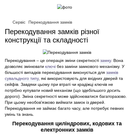
Сервіс
Перекодування замків
Перекодування замків різної
конструкції та складності
Перекодування – це операція зміни секретності
замку
. Вона
дозволяє змінювати
ключі
без заміни замкового механізму. У
більшості випадків перекодування виконується для
замків
сувальдного типу
, які використовують для вхідних дверей та
сейфів. Завдяки цьому при втраті чи крадіжці ключів не
потрібно купувати новий механізм (що здебільшого досить
дорого). Зміна секретності може здійснюватися багаторазово.
При цьому необов'язково виймати замок із дверей.
Перекодування не займає багато часу, але потребує певних
умінь та знань.
Перекодування циліндрових, кодових та
електронних замків