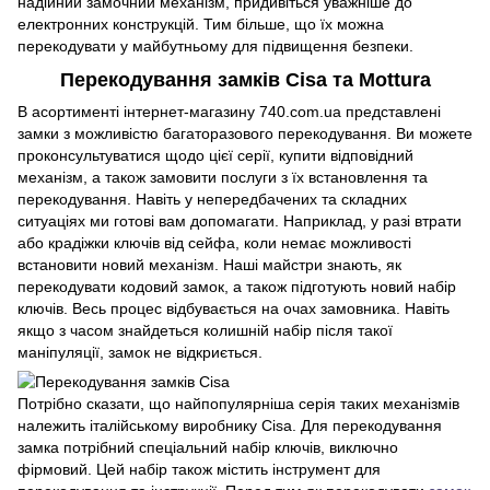
надійний замочний механізм, придивіться уважніше до
електронних конструкцій. Тим більше, що їх можна
перекодувати у майбутньому для підвищення безпеки.
Перекодування замків Cisa та Mottura
В асортименті інтернет-магазину 740.com.ua представлені
замки з можливістю багаторазового перекодування. Ви можете
проконсультуватися щодо цієї серії, купити відповідний
механізм, а також замовити послуги з їх встановлення та
перекодування. Навіть у непередбачених та складних
ситуаціях ми готові вам допомагати. Наприклад, у разі втрати
або крадіжки ключів від сейфа, коли немає можливості
встановити новий механізм. Наші майстри знають, як
перекодувати кодовий замок, а також підготують новий набір
ключів. Весь процес відбувається на очах замовника. Навіть
якщо з часом знайдеться колишній набір після такої
маніпуляції, замок не відкриється.
Потрібно сказати, що найпопулярніша серія таких механізмів
належить італійському виробнику Cisa. Для перекодування
замка потрібний спеціальний набір ключів, виключно
фірмовий. Цей набір також містить інструмент для