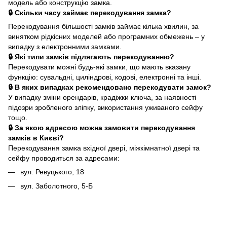
модель або конструкцію замка.
🔒 Скільки часу займає перекодування замка?
Перекодування більшості замків займає кілька хвилин, за
винятком рідкісних моделей або програмних обмежень – у
випадку з електронними замками.
🔒 Які типи замків підлягають перекодуванню?
Перекодувати можні будь-які замки, що мають вказану
функцію: сувальдні, циліндрові, кодові, електронні та інші.
🔒 В яких випадках рекомендовано перекодувати замок?
У випадку зміни орендарів, крадіжки ключа, за наявності
підозри зробленого зліпку, використання уживаного сейфу
тощо.
🔒 За якою адресою можна замовити перекодування
замків в Києві?
Перекодування замка вхідної двері, міжкімнатної двері та
сейфу проводиться за адресами:
вул. Ревуцького, 18
вул. Заболотного, 5-Б