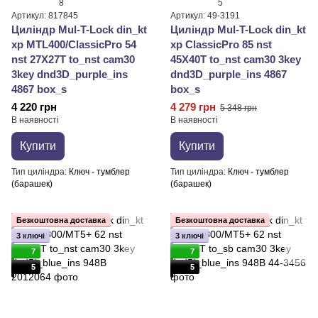
8
5
Артикул: 817845
Артикул: 49-3191
Циліндр Mul-T-Lock din_kt
Циліндр Mul-T-Lock din_kt
xp MTL400/ClassicPro 54
xp ClassicPro 85 nst
nst 27X27T to_nst cam30
45X40T to_nst cam30 3key
3key dnd3D_purple_ins
dnd3D_purple_ins 4867
4867 box_s
box_s
4 220 грн
4 279 грн
5 348 грн
В наявності
В наявності
Купити
Купити
Тип циліндра
Ключ - тумблер
Тип циліндра
Ключ - тумблер
(барашек)
(барашек)
Безкоштовна доставка
Безкоштовна доставка
3 ключі
3 ключі
7
7
5
5