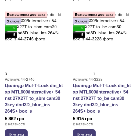
Безкоштовна доставка
Безкоштовна доставка
3 ключі
3 ключі
5
5
5
5
3
1
Артикул: 44-2746
Артикул: 44-3228
Циліндр Mul-T-Lock din_kt
Циліндр Mul-T-Lock din_kt
xp MTL600/Interactive+ 54
xp MTL600/Interactive+ 54
nst 27X27T to_sbm cam30
nst 27X27T to_be cam30
3key dnd3D_blue_ins
3key dnd3D_blue_ins
264S+ box_s
264S+ box_s
5 862 грн
5 915 грн
В наявності
В наявності
Купити
Купити