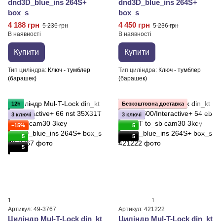
dnd3D_blue_ins 264S+
dnd3D_blue_ins 264S+
box_s
box_s
4 188 грн
4 450 грн
5 236 грн
5 236 грн
В наявності
В наявності
Купити
Купити
Тип циліндра
Ключ - тумблер
Тип циліндра
Ключ - тумблер
(барашек)
(барашек)
12h
Безкоштовна доставка
3 ключі
3 ключі
−15%
5
5
5
5
1
1
Артикул: 49-3767
Артикул: 421222
Циліндр Mul-T-Lock din_kt
Циліндр Mul-T-Lock din_kt