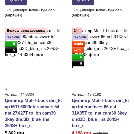
Тип циліндра
Ключ - тумблер
Тип циліндра
Ключ - тумблер
(барашек)
(барашек)
Безкоштовна доставка
24h
3 ключі
3 ключі
5
Акція
5
−20%
5
5
5
Артикул: 44-3334
Артикул: 49-3192
Циліндр Mul-T-Lock din_kt
Циліндр Mul-T-Lock din_kt
xp MTL600/Interactive+ 54
xp Interactive+ 66 nst
nst 27X27T to_bn cam30
31X35T to_nst cam30 3key
3key dnd3D_blue_ins
dnd3D_blue_ins 264S+
264S+ box_s
box_s
5 862 грн
4 188 грн
5 236 грн