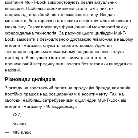
компанія Mul-T-Lock використовують безліч актуальних
інновацій. Найбільш ефективними стали такі з них, як,
наприклад, подвійний пін телескопічного типу. Він дає
можливість багаторазово поліпшити секретність закриваючого
механізму. Також покращує функціональні можливості замку
сфероїдальна технологія. За рахунок цього циліндри Mul-T-
Lock, замовити з безкоштовною доставкою які можна в нашому
інтернет-магазині, служать набагато довше. Адже ця
технологія сприяє максимальному поєднанню пінів і плуга
циліндра. В результаті істотно знижується тертя, а
проникаючий всередину пил і волога без затримки виводяться
назовні.
Різновиди циліндрів
З огляду на зростаючий попит на продукцію бренду, компанія
постійно працює над розширенням її асортименту. Так, на
сьогодні найбільш затребуваними є циліндри Mul-T-Lock від
інтернет-магазину 740 модифікації:
7Х7;
Класик;
Mt5 плюс;