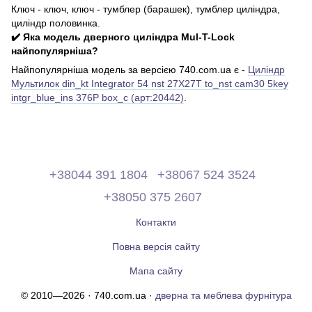
Ключ - ключ, ключ - тумблер (барашек), тумблер циліндра,
циліндр половинка.
✔️ Яка модель дверного циліндра Mul-T-Lock
найпопулярніша?
Найпопулярніша модель за версією 740.com.ua є -
Циліндр
Мультилок din_kt Integrator 54 nst 27X27T to_nst cam30 5key
intgr_blue_ins 376P box_c (арт:20442)
.
+38044 391 1804
+38067 524 3524
+38050 375 2607
Контакти
Повна версія сайту
Мапа сайту
© 2010—2026 · 740.com.ua ·
дверна та меблева фурнітура