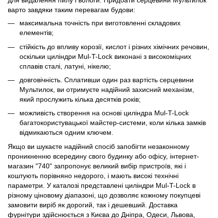
для видалення пилу і вологи. Придбати серцевини Мультилок
варто завдяки таким перевагам будови:
максимальна точність при виготовленні складових
елементів;
стійкість до впливу корозії, кислот і різних хімічних речовин,
оскільки циліндри Mul-T-Lock виконані з високоміцних
сплавів сталі, латуні, нікелю;
довговічність. Сплативши один раз вартість серцевини
Мультилок, ви отримуєте надійний захисний механізм,
який прослужить кілька десятків років;
можливість створення на основі циліндра Mul-T-Lock
багатокористувацької майстер-системи, коли кілька замків
відмикаються одним ключем.
Якщо ви шукаєте надійний спосіб запобігти незаконному
проникненню всередину свого будинку або офісу, інтернет-
магазин "740" запропонує великий вибір пристроїв, які і
коштують порівняно недорого, і мають високі технічні
параметри. У каталозі представлені циліндри Mul-T-Lock в
різному ціновому діапазоні, що дозволяє кожному покупцеві
замовити виріб як дорогий, так і дешевший. Доставка
фурнітури здійснюється з Києва до Дніпра, Одеси, Львова,