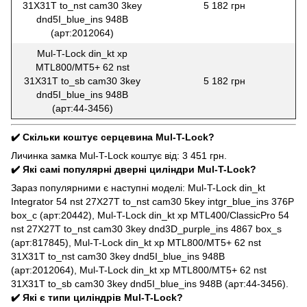
31X31T to_nst cam30 3key
5 182 грн
dnd5I_blue_ins 948B
(арт:2012064)
Mul-T-Lock din_kt xp
MTL800/MT5+ 62 nst
31X31T to_sb cam30 3key
5 182 грн
dnd5I_blue_ins 948B
(арт:44-3456)
✔️ Скільки коштує серцевина Mul-T-Lock?
Личинка замка Mul-T-Lock коштує від: 3 451 грн.
✔️ Які самі популярні дверні циліндри Mul-T-Lock?
Зараз популярними є наступні моделі: Mul-T-Lock din_kt
Integrator 54 nst 27X27T to_nst cam30 5key intgr_blue_ins 376P
box_c (арт:20442), Mul-T-Lock din_kt xp MTL400/ClassicPro 54
nst 27X27T to_nst cam30 3key dnd3D_purple_ins 4867 box_s
(арт:817845), Mul-T-Lock din_kt xp MTL800/MT5+ 62 nst
31X31T to_nst cam30 3key dnd5I_blue_ins 948B
(арт:2012064), Mul-T-Lock din_kt xp MTL800/MT5+ 62 nst
31X31T to_sb cam30 3key dnd5I_blue_ins 948B (арт:44-3456).
✔️ Які є типи циліндрів Mul-T-Lock?