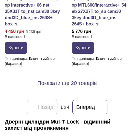
xp Interactive+ 66 nst
xp MTL600/Interactive+ 54
35X31T to_nst cam30 3key
eb 27X27T to_sb cam30
dnd3D_blue_ins 264S+
3key dnd3D_blue_ins
box_s
264S+ box_s
4 450 грн
5 776 грн
5 236 грн
В наявності
В наявності
Купити
Купити
Тип циліндра
Ключ - тумблер
Тип циліндра
Ключ - тумблер
(барашек)
(барашек)
Показати ще 20 товарів
Назад
Вперед
1
з 4
Дверні циліндри Mul-T-Lock - відмінний
захист від проникнення