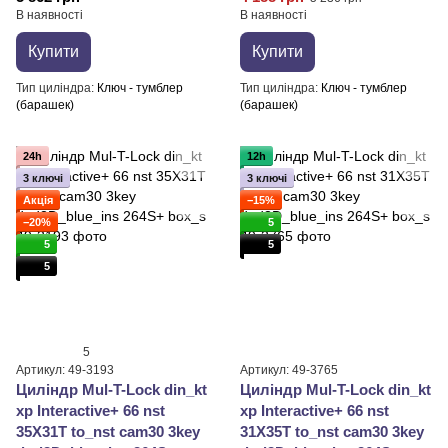
В наявності
В наявності
Купити
Купити
Тип циліндра
Ключ - тумблер
Тип циліндра
Ключ - тумблер
(барашек)
(барашек)
24h
12h
3 ключі
3 ключі
Акція
−15%
−20%
5
5
5
5
5
Артикул: 49-3193
Артикул: 49-3765
Циліндр Mul-T-Lock din_kt
Циліндр Mul-T-Lock din_kt
xp Interactive+ 66 nst
xp Interactive+ 66 nst
35X31T to_nst cam30 3key
31X35T to_nst cam30 3key