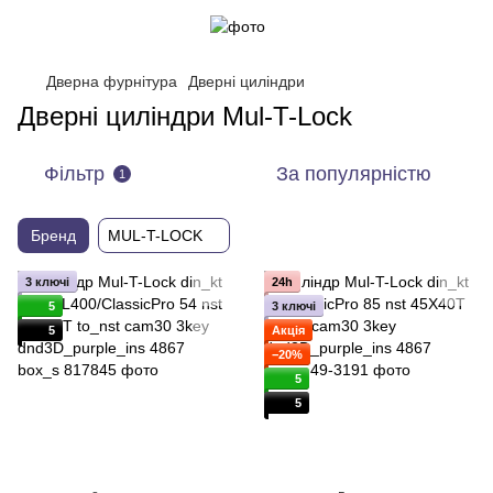
Дверна фурнітура
Дверні циліндри
Дверні циліндри Mul-T-Lock
Фільтр
За популярністю
1
Бренд
MUL-T-LOCK
3 ключі
24h
5
3 ключі
5
Акція
−20%
5
5