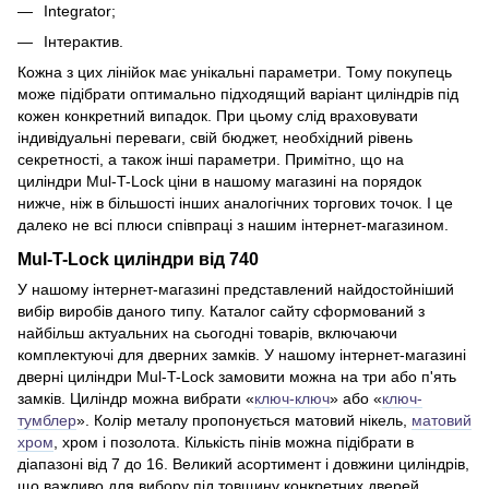
Integrator;
Інтерактив.
Кожна з цих лінійок має унікальні параметри. Тому покупець
може підібрати оптимально підходящий варіант циліндрів під
кожен конкретний випадок. При цьому слід враховувати
індивідуальні переваги, свій бюджет, необхідний рівень
секретності, а також інші параметри. Примітно, що на
циліндри Mul-T-Lock ціни в нашому магазині на порядок
нижче, ніж в більшості інших аналогічних торгових точок. І це
далеко не всі плюси співпраці з нашим інтернет-магазином.
Mul-T-Lock циліндри від 740
У нашому інтернет-магазині представлений найдостойніший
вибір виробів даного типу. Каталог сайту сформований з
найбільш актуальних на сьогодні товарів, включаючи
комплектуючі для дверних замків. У нашому інтернет-магазині
дверні циліндри Mul-T-Lock замовити можна на три або п'ять
замків. Циліндр можна вибрати «
ключ-ключ
» або «
ключ-
тумблер
». Колір металу пропонується матовий нікель,
матовий
хром
, хром і позолота. Кількість пінів можна підібрати в
діапазоні від 7 до 16. Великий асортимент і довжини циліндрів,
що важливо для вибору під товщину конкретних дверей.