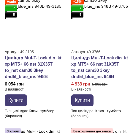
Акція
−15%
7
7
5
5
Артикул: 49-3195
Артикул: 49-3766
Циліндр Mul-T-Lock din_kt
Циліндр Mul-T-Lock din_kt
xp MT5+ 66 nst 31X35T
xp MT5+ 66 nst 31X35T
to_nst cam30 3key
to_nst cam30 3key
dnd5I_blue_ins 948B
dnd5I_blue_ins 948B
6 054 грн
4 933 грн
5 803 грн
В наявності
В наявності
Купити
Купити
Тип циліндра
Ключ - тумблер
Тип циліндра
Ключ - тумблер
(барашек)
(барашек)
3 ключі
Безкоштовна доставка