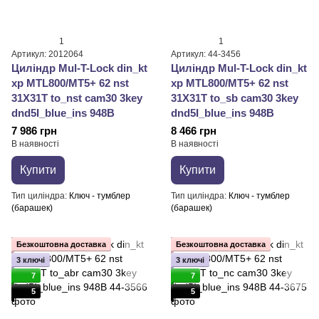
1
1
Артикул: 2012064
Артикул: 44-3456
Циліндр Mul-T-Lock din_kt
Циліндр Mul-T-Lock din_kt
xp MTL800/MT5+ 62 nst
xp MTL800/MT5+ 62 nst
31X31T to_nst cam30 3key
31X31T to_sb cam30 3key
dnd5I_blue_ins 948B
dnd5I_blue_ins 948B
7 986 грн
8 466 грн
В наявності
В наявності
Купити
Купити
Тип циліндра
Ключ - тумблер
Тип циліндра
Ключ - тумблер
(барашек)
(барашек)
Безкоштовна доставка
Безкоштовна доставка
3 ключі
3 ключі
7
7
5
5