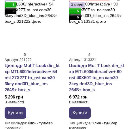
5
3 ключі
5
5
5
5
5
Артикул: 321222
Артикул: 313321
Циліндр Mul-T-Lock din_kt
Циліндр Mul-T-Lock din_kt
xp MTL600/Interactive+ 54
xp MTL600/Interactive+ 90
nst 27X27T to_nst cam30
nst 40X50T to_nc cam30
3key dnd3D_blue_ins
3key dnd3D_blue_ins
264S+ box_s
264S+ box_s
5 296 грн
6 972 грн
В наявності
В наявності
Купити
Купити
Тип циліндра
Ключ - тумблер
Тип циліндра
Ключ - тумблер
(барашек)
(барашек)