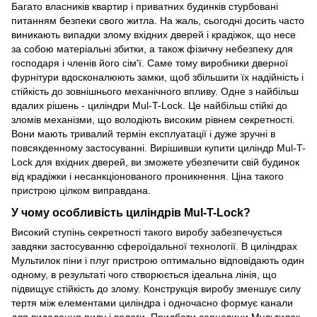
Багато власників квартир і приватних будинків стурбовані
питанням безпеки свого житла. На жаль, сьогодні досить часто
виникають випадки злому вхідних дверей і крадіжок, що несе
за собою матеріальні збитки, а також фізичну небезпеку для
господаря і членів його сім'ї. Саме тому виробники дверної
фурнітури вдосконалюють замки, щоб збільшити їх надійність і
стійкість до зовнішнього механічного впливу. Одне з найбільш
вдалих рішень - циліндри Mul-T-Lock. Це найбільш стійкі до
зломів механізми, що володіють високим рівнем секретності.
Вони мають тривалий термін експлуатації і дуже зручні в
повсякденному застосуванні. Вирішивши купити циліндр Mul-T-
Lock для вхідних дверей, ви зможете убезпечити свій будинок
від крадіжки і несанкціонованого проникнення. Ціна такого
пристрою цілком виправдана.
У чому особливість циліндрів Mul-T-Lock?
Високий ступінь секретності такого виробу забезпечується
завдяки застосуванню сфероїдальної технології. В циліндрах
Мультилок піни і плуг пристрою оптимально відповідають один
одному, в результаті чого створюється ідеальна лінія, що
підвищує стійкість до злому. Конструкція виробу зменшує силу
тертя між елементами циліндра і одночасно формує канали