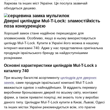
Харкова та інших міст України. Ця послуга зазвичай
обходиться дешево.
Дверні циліндри Mul-T-Lock: зламостійкість
поза конкуренцією
Хороший замок стане надійною перешкодою для
зловмисників. Особливо, якщо в ньому використовується
циліндр Mul-T-Lock. Купити в Україні його можна в нашому
інтернет-магазині 740. Адже у нас представлена оригінальна
продукція ізраїльського бренду за найдоступнішими
розцінками.
Основні характеристики циліндрів Mul-T-Lock з
каталогу 740
При всьому багатстві асортименту
циліндрів для дверних
замків
, саме продукція ізраїльської компанії Mul-T-Lock
вважається однією з найнадійніших. Їй віддають перевагу
виробники броньованих дверей по всьому світу, монтажні
фірми, а також приватні покупці, які знають толк у виробах
даного типу. Циліндри Mul-T-Lock купити в Києві, Львові, Одесі
та інших містах України рекомендується всім, хто прагне