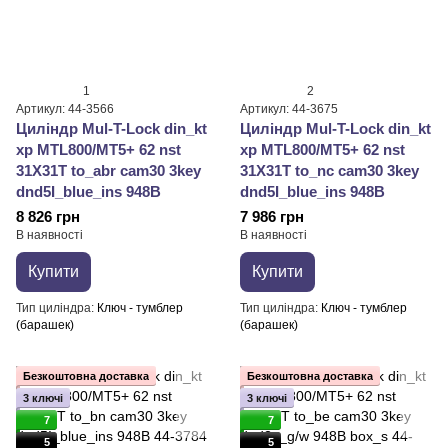
1
2
Артикул: 44-3566
Артикул: 44-3675
Циліндр Mul-T-Lock din_kt
Циліндр Mul-T-Lock din_kt
xp MTL800/MT5+ 62 nst
xp MTL800/MT5+ 62 nst
31X31T to_abr cam30 3key
31X31T to_nc cam30 3key
dnd5I_blue_ins 948B
dnd5I_blue_ins 948B
8 826 грн
7 986 грн
В наявності
В наявності
Купити
Купити
Тип циліндра
Ключ - тумблер
Тип циліндра
Ключ - тумблер
(барашек)
(барашек)
Безкоштовна доставка
Безкоштовна доставка
3 ключі
3 ключі
7
7
5
5