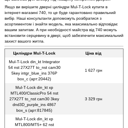
Якщо ви вирішите дверні циліндри Mul-T-Lock купити в
інтернет-магазині 740, то це буде гарантовано правильний
вибір. Наші консультанти допоможуть розібратися з
асортиментом і знайти модель, яка максимально відповідає
вашим запитам. А при необхідності майстра від 740 можуть
встановити серцевину в двері, щоб забезпечити максимальний
захист вашого житла.
Циліндри Mul-T-Lock
Ціна від
Mul-T-Lock din_kt Integrator
54 nst 27X27T to_nst cam30
1 627 грн
5key intgr_blue_ins 376P
box_c (арт:20442)
Mul-T-Lock din_kt xp
MTL400/ClassicPro 54 nst
27X27T to_nst cam30 3key
3 329 грн
dnd3D_purple_ins 4867
box_s (арт:817845)
Mul-T-Lock din_kt xp
MTL800/MT5+ 62 nst