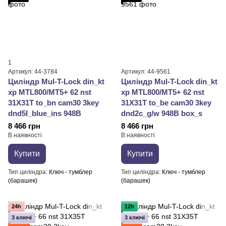
1
Артикул: 44-3784
Артикул: 44-9561
Циліндр Mul-T-Lock din_kt
Циліндр Mul-T-Lock din_kt
xp MTL800/MT5+ 62 nst
xp MTL800/MT5+ 62 nst
31X31T to_bn cam30 3key
31X31T to_be cam30 3key
dnd5I_blue_ins 948B
dnd2c_g/w 948B box_s
8 466 грн
8 466 грн
В наявності
В наявності
Купити
Купити
Тип циліндра
Ключ - тумблер
Тип циліндра
Ключ - тумблер
(барашек)
(барашек)
24h
12h
3 ключі
3 ключі