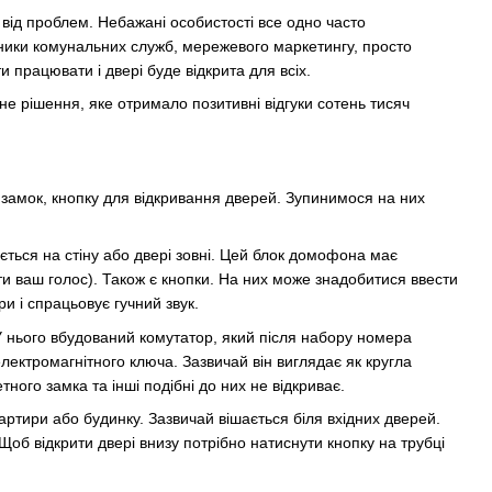
 від проблем. Небажані особистості все одно часто
ники комунальних служб, мережевого маркетингу, просто
 працювати і двері буде відкрита для всіх.
е рішення, яке отримало позитивні відгуки сотень тисяч
 замок, кнопку для відкривання дверей. Зупинимося на них
ється на стіну або двері зовні. Цей блок домофона має
ти ваш голос). Також є кнопки. На них може знадобитися ввести
и і спрацьовує гучний звук.
 нього вбудований комутатор, який після набору номера
лектромагнітного ключа. Зазвичай він виглядає як кругла
ного замка та інші подібні до них не відкриває.
ртири або будинку. Зазвичай вішається біля вхідних дверей.
 Щоб відкрити двері внизу потрібно натиснути кнопку на трубці