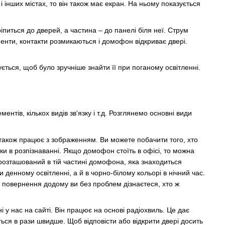
інших містах, то він також має екран. На ньому показується
іпиться до дверей, а частина – до панелі біля неї. Струм
ементи, контакти розмикаються і домофон відкриває двері.
ується, щоб було зручніше знайти її при поганому освітленні.
нтів, кількох видів зв'язку і т.д. Розглянемо основні види
 також працює з зображенням. Ви можете побачити того, хто
ки в розпізнаванні. Якщо домофон стоїть в офісі, то можна
розташований в тій частині домофона, яка знаходиться
денному освітленні, а й в чорно-білому кольорі в нічний час.
я повернення додому ви без проблем дізнаєтеся, хто ж
 нас на сайті. Він працює на основі радіохвиль. Це дає
ься в рази швидше. Щоб відповісти або відкрити двері досить