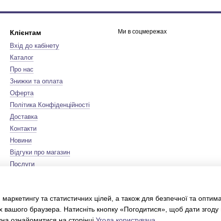
Ми в соцмережах
Клієнтам
Вхід до кабінету
Каталог
Про нас
Знижки та оплата
Оферта
Політика Конфіденційності
Доставка
Контакти
Новини
Відгуки про магазин
Послуги
Бренди
Мапа сайту
 маркетингу та статистичних цілей, а також для безпечної та оптим
Сертифікати
х вашого браузера. Натисніть кнопку «Погодитися», щоб дати згоду
Інтернет-магазин створений з
Хорошоп
жна ознайомитися на сторінці
Угода користувача
.