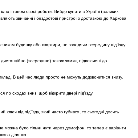
стю і типом своєї роботи. Вийде купити в Україні (великих
мовляють звичайні і бездротові пристрої з доставкою до Харкова
сником будинку або квартири, не заходячи всередину під'їзду.
дистанційно (зсередини) також замки, підключені до
риклад. В цей час люди просто не можуть додзвонитися знизу.
 по сходах вниз, щоб відкрити двері під'їзду.
 ключ від під'їзду, який часто губився, то сьогодні досить
ше можна було тільки чути через домофон, то тепер є варіанти
нкова ділянка.