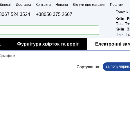
ійності
Доставка
Контакти
Новини
Відгуки про магазин
Послуги
Графік 
8067 524 3524
+38050 375 2607
Київ, 
Пн - Пт
Київ, 
Пн - Пт
а
Фурнітура хвірток та воріт
Електронні за
Домофони
за популярні
Сортування: