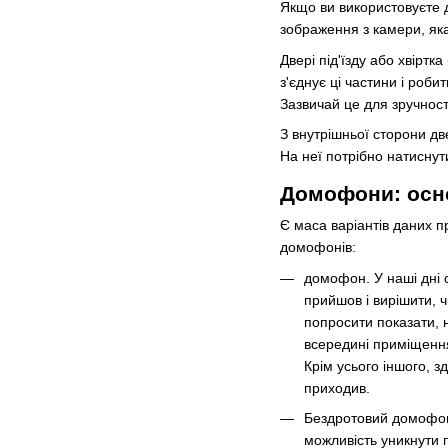
Якщо ви використовуєте д
зображення з камери, яка
Двері під'їзду або хвірт
з'єднує ці частини і роб
Зазвичай це для зручнос
З внутрішньої сторони дв
На неї потрібно натиснут
Домофони: осно
Є маса варіантів даних пр
домофонів:
домофон. У наші дні 
прийшов і вирішити, ч
попросити показати, 
всередині приміщення.
Крім усього іншого, 
приходив.
Бездротовий домофон.
можливість уникнути 