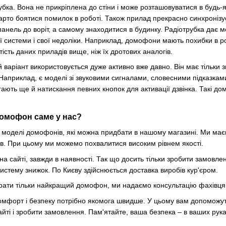
убка. Вона не прикріплена до стіни і може розташовуватися в будь-
арто боятися помилок в роботі. Також прилад прекрасно синхронізуєт
панель до воріт, а самому знаходитися в будинку. Радіотрубка дає 
ої системи і свої недоліки. Наприклад, домофони мають похибки в ро
ість даних приладів вище, ніж їх дротових аналогів.
аріант використовується дуже активно вже давно. Він має тільки зв
Наприклад, є моделі зі звуковими сигналами, словесними підказками 
гають ще й натискання певних кнопок для активації дзвінка. Такі до
домофон саме у нас?
щі моделі домофонів, які можна придбати в нашому магазині. Ми ма
тів. При цьому ми можемо похвалитися високим рівнем якості.
 на сайті, завжди в наявності. Так що досить тільки зробити замовл
истему знижок. По Києву здійснюється доставка виробів кур'єром.
рати тільки найкращий домофон, ми надаємо консультацію фахівця
комфорт і безпеку потрібно якомога швидше. У цьому вам допоможут
йті і зробити замовлення. Пам'ятайте, ваша безпека – в ваших рука