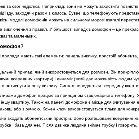
нів та свої недоліки. Наприклад, вони не можуть захистити повністю
ід'їзду, заходячи разом з кимось. Буває, що телефонують представ
кісні моделі домофонів можуть на сильному морозі взагалі перестати
 виключення з правил. У більшості випадків домофон – це прекрасн
єва) та маленьких.
 домофон?
і прилади мають такі елементи: панель виклику, пристрій абонента,
іальний прилад, який використовується для розмови. Він прикріплю
вуки всередину квартири) і динамік (який дає можливість людям чу
о натиснути кнопку виклику. Сигнал передається всередину квартир
артирами домофон працює за принципом стаціонарного телефону. У
и іншу квартиру. Також на панелі домофона є місце для зчитування е
аковці або з ручкою. Кожен ключ використовується тільки для конкрет
на входить абонентський пристрій. Воно розташоване всередині ква
бка і база для неї. Після дзвінка людина знімає трубку і говорить.