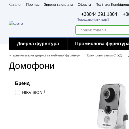
Перейти до основного контенту
Каталог
Про нас
Знижки та оплата
Оферта
Політика Конфіденц
Бренди
Сертифікати
+38044 391 1804
+3
Передзвонити вам?
Дверна фурнітура
Промислова фурнітур
Інтернет-магазин дверної та меблевої фурнітури
Електронні замки СКУД
Домофони
Бренд
1
HIKVISION