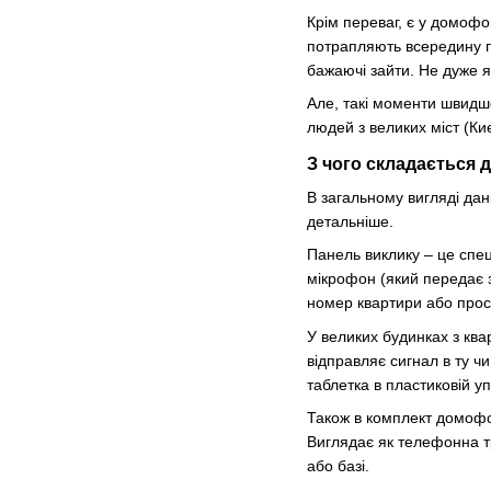
Крім переваг, є у домофо
потрапляють всередину п
бажаючі зайти. Не дуже я
Але, такі моменти швидше
людей з великих міст (Ки
З чого складається
В загальному вигляді дан
детальніше.
Панель виклику – це спец
мікрофон (який передає з
номер квартири або прост
У великих будинках з кв
відправляє сигнал в ту ч
таблетка в пластиковій уп
Також в комплект домофо
Виглядає як телефонна тру
або базі.