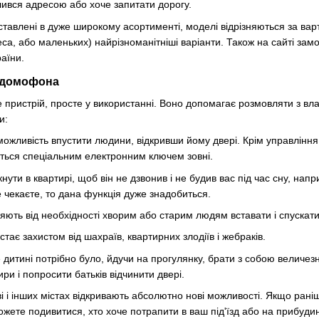
лився адресою або хоче запитати дорогу.
авлені в дуже широкому асортименті, моделі відрізняються за варті
деса, або маленьких) найрізноманітніші варіанти. Також на сайті за
раїни.
 домофона
е пристрій, просте у використанні. Воно допомагає розмовляти з вла
 ​​
ожливість впустити людини, відкривши йому двері. Крім управління 
ться спеціальним електронним ключем зовні.
ти в квартирі, щоб він не дзвонив і не будив вас під час сну, нап
е чекаєте, то дана функція дуже знадобиться.
яють від необхідності хворим або старим людям вставати і спускатися
тає захистом від шахраїв, квартирних злодіїв і жебраків.
дитині потрібно було, йдучи на прогулянку, брати з собою величезний
ри і попросити батьків відчинити двері.
ві і інших містах відкривають абсолютно нові можливості. Якщо рані
можете подивитися, хто хоче потрапити в ваш під'їзд або на прибуди