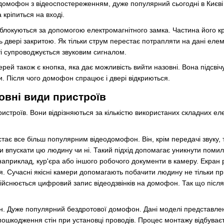
омофон з відеоспостереженням, дуже популярний сьогодні в Києві і 
 кріпиться на вході.
ка блокуються за допомогою електромагнітного замка. Частина його кр
ить двері закритою. Як тільки струм перестає потрапляти на дані ел
ті супроводжується звуковим сигналом.
ерей також є кнопка, яка дає можливість вийти назовні. Вона підсвіч
и. Після чого домофон спрацює і двері відкриються.
вні види пристроїв
истроїв. Вони відрізняються за кількістю використаних складних елеме
стає все більш популярним відеодомофон. Він, крім передачі звуку,
и впускати цю людину чи ні. Такий підхід допомагає уникнути помил
наприклад, кур'єра або іншого робочого документи в камеру. Екран 
 Сучасні якісні камери допомагають побачити людину не тільки при 
здійснюється цифровий запис відеодзвінків на домофон. Так що післ
 Дуже популярний бездротової домофон. Дані моделі представлені у
пошкодження стін при установці проводів. Процес монтажу відбуваєт