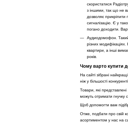
скористатися Радіотр
з іншими, так що не в
дозволяє прикріпити 
сигналізацію. Є у так
погано доходити. Варт
Аудиодомофон. Такий в
різних модифікаціях. 
квартири, а інші вима
років.
Чому варто купити 
На сайті зібрані найкра
ніж у більшості конкурен
Товари, які представлені
можуть отримати гнучку с
Щоб допомогти вам підіб
Отже, подбати про свій 
асортиментом у нас на са