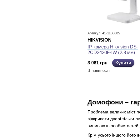
Артикул: 41-1100685
HIKVISION
IP-камера Hikvision DS-
2CD2420F-IW (2.8 мм)
3 061 грн
Купити
В наявності
Домофони – гар
Проблема великих міст по
відкривати двері тільки 
випивають особистостей, 
Крім усього іншого його 