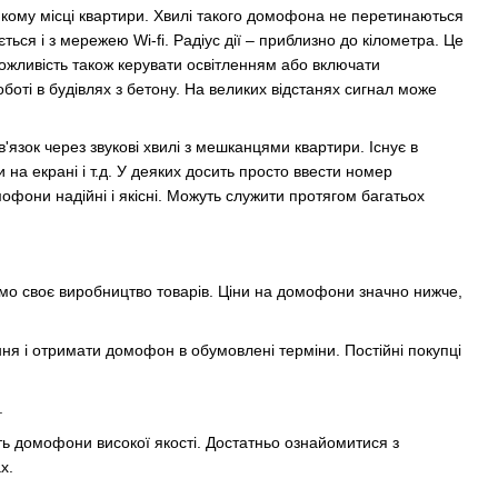
якому місці квартири. Хвилі такого домофона не перетинаються
ься і з мережею Wi-fi. Радіус дії – приблизно до кілометра. Це
можливість також керувати освітленням або включати
боті в будівлях з бетону. На великих відстанях сигнал може
'язок через звукові хвилі з мешканцями квартири. Існує в
на екрані і т.д. У деяких досить просто ввести номер
мофони надійні і якісні. Можуть служити протягом багатьох
ємо своє виробництво товарів. Ціни на домофони значно нижче,
ення і отримати домофон в обумовлені терміни. Постійні покупці
.
ь домофони високої якості. Достатньо ознайомитися з
х.