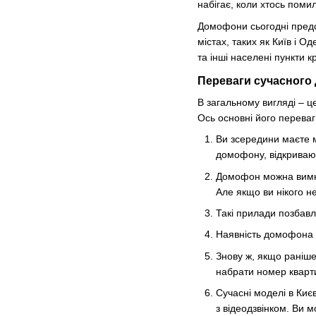
набігає, коли хтось поми
Домофони сьогодні предст
містах, таких як Київ і О
та інші населені пункти к
Переваги сучасного
В загальному вигляді – ц
Ось основні його переваги:
Ви зсередини маєте м
домофону, відкриваю
Домофон можна вимкну
Але якщо ви нікого н
Такі прилади позбавл
Наявність домофона с
Знову ж, якщо раніше 
набрати номер кварти
Сучасні моделі в Киє
з відеодзвінком. Ви 