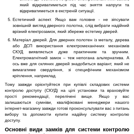
який відкриватиметься під час зняття напруги та
відкриватиметься в екстреній ситуації.
Естетичний аспект. Якщо вам головне - не зіпсувати
зовнішній вигляд дверного полотна, слід вибрати надійний
врізний електрозамок, який збереже естетику дверей.
Матеріал дверей. Для дверних полотен із металу, дерева
або ДСП використання електромеханічних механізмів
СКУД виявляється дуже практичним та зручним.
Електромагнітний замок – теж непогана альтернатива. А
ось вже для скляних дверей знадобиться варіант, який не
вимагатиме свердління, зі специфічним механізмом
кріплення, наприклад.
Тому завжди орієнтуйтеся при купівлі складових системи
контролю доступу (СКУД) на цілі установки та враховуйте
прості рекомендації, перелічені вище. Якщо у вас
залишаються сумніви, кваліфіковані менеджери нашого
інтернет-магазину завжди готові проконсультувати вас з питань
вибору та допомогти купити надійну систему контролю
доступу.
Основні види замків для системи контролю