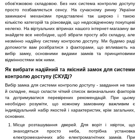
обов'язковою складовою. Без них система контролю доступу
просто позбавляється сенсу. На сучасному ринку України
замикаючі механізми представлені так широко і такою
кількістю категорій та різновидів, що недосвідченому покупцеві
нелегко. На віртуальних вітринах нашого інтернет-магазину ви
знайдете все необхідне, щоб зібрати просту або складну, але
незмінно надійну систему контролю доступу. Ми будемо раді
допомогти вам розібратися з факторами, що впливають на
вибір замку, основними видами замків та принциповими
відмінностями між ними.
Як вибрати надійний та якісний замок для системи
контролю доступу (СКУД)?
Вибір замка для системи контролю доступу - завдання не таке
й складне, якщо скласти чіткий список визначальних факторів
та дотримуватися перевірених рекомендацій. При цьому
необхідно розуміти, що кожному замовнику важливим є
індивідуальний набір якостей і характеристик, крім загальних,
основних.
Місце розташування дверей. Для воріт і хвірток, що
знаходяться просто неба, потрібна установка
електромеханічних або електромагнітних замків. При