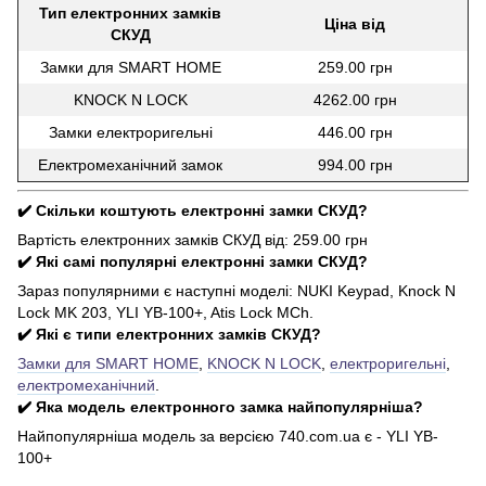
Тип електронних замків
Ціна від
СКУД
Замки для SMART HOME
259.00 грн
KNOCK N LOCK
4262.00 грн
Замки електроригельні
446.00 грн
Електромеханічний замок
994.00 грн
✔️ Скільки коштують електронні замки СКУД?
Вартість електронних замків СКУД від: 259.00 грн
✔️ Які самі популярні електронні замки СКУД?
Зараз популярними є наступні моделі: NUKI Keypad, Knock N
Lock MK 203, YLI YB-100+, Atis Lock MCh.
✔️ Які є типи електронних замків СКУД?
Замки для SMART HOME
,
KNOCK N LOCK
,
електроригельні
,
електромеханічний
.
✔️ Яка модель електронного замка найпопулярніша?
Найпопулярніша модель за версією 740.com.ua є - YLI YB-
100+