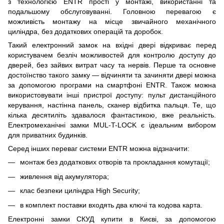
з технологією ENTR прості у монтажі, використанні та
подальшому обслуговуванні. Головною перевагою є
можливість монтажу на місце звичайного механічного
циліндра, без додаткових операцій та доробок.
Такий електронний замок на вхідні двері відкриває перед
користувачем безліч можливостей для контролю доступу до
дверей, без зайвих витрат часу та нервів. Перше та основне
достоїнство такого замку — відчиняти та зачиняти двері можна
за допомогою програми на смартфоні ENTR. Також можна
використовувати інші пристрої доступу: пульт дистанційного
керування, настінна панель, сканер відбитка пальця. Те, що
кілька десятиліть здавалося фантастикою, вже реальність.
Електромеханічні замки MUL-T-LOCK є ідеальним вибором
для приватних будинків.
Серед інших переваг системи ENTR можна відзначити:
монтаж без додаткових отворів та прокладання комутації;
живлення від акумулятора;
клас безпеки циліндра High Security;
в комплект поставки входять два ключі та кодова карта.
Електронні замки СКУД купити в Києві, за допомогою