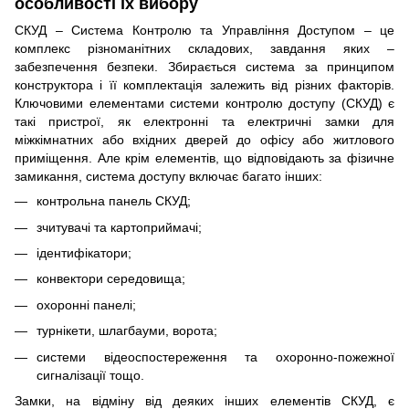
особливості їх вибору
СКУД – Система Контролю та Управління Доступом – це
комплекс різноманітних складових, завдання яких –
забезпечення безпеки. Збирається система за принципом
конструктора і її комплектація залежить від різних факторів.
Ключовими елементами системи контролю доступу (СКУД) є
такі пристрої, як електронні та електричні замки для
міжкімнатних або вхідних дверей до офісу або житлового
приміщення. Але крім елементів, що відповідають за фізичне
замикання, система доступу включає багато інших:
контрольна панель СКУД;
зчитувачі та картоприймачі;
ідентифікатори;
конвектори середовища;
охоронні панелі;
турнікети, шлагбауми, ворота;
системи відеоспостереження та охоронно-пожежної
сигналізації тощо.
Замки, на відміну від деяких інших елементів СКУД, є