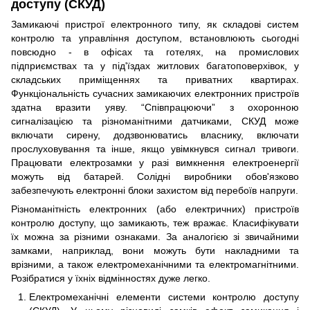
доступу (СКУД)
Замикаючі пристрої електронного типу, як складові систем
контролю та управління доступом, встановлюють сьогодні
повсюдно - в офісах та готелях, на промислових
підприємствах та у під'їздах житлових багатоповерхівок, у
складських приміщеннях та приватних квартирах.
Функціональність сучасних замикаючих електронних пристроїв
здатна вразити уяву. “Співпрацюючи” з охоронною
сигналізацією та різноманітними датчиками, СКУД може
включати сирену, додзвонюватись власнику, включати
прослуховування та інше, якщо увімкнувся сигнал тривоги.
Працювати електрозамки у разі вимкнення електроенергії
можуть від батарей. Солідні виробники обов'язково
забезпечують електронні блоки захистом від перебоїв напруги.
Різноманітність електронних (або електричних) пристроїв
контролю доступу, що замикають, теж вражає. Класифікувати
їх можна за різними ознаками. За аналогією зі звичайними
замками, наприклад, вони можуть бути накладними та
врізними, а також електромеханічними та електромагнітними.
Розібратися у їхніх відмінностях дуже легко.
Електромеханічні елементи системи контролю доступу