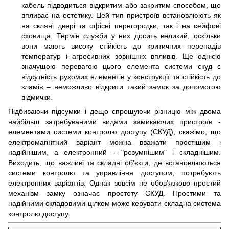
кабель підводиться відкритим або закритим способом, що
впливає на естетику. Цей тип пристроїв встановлюють як
на скляні двері та офісні перегородки, так і на сейфові
сховища. Термін служби у них досить великий, оскільки
вони мають високу стійкість до критичних перепадів
температур і агресивних зовнішніх впливів. Ще однією
значущою перевагою цього елемента системи скуд є
відсутність рухомих елементів у конструкції та стійкість до
зламів – неможливо відкрити такий замок за допомогою
відмички.
Підбиваючи підсумки і дещо спрощуючи різницю між двома
найбільш затребуваними видами замикаючих пристроїв -
елементами системи контролю доступу (СКУД), скажімо, що
електромагнітний варіант можна вважати простішим і
надійнішим, а електронний - "розумнішим" і складнішим.
Виходить, що важливі та складні об'єкти, де встановлюються
системи контролю та управління доступом, потребують
електронних варіантів. Однак зовсім не обов'язково простий
механізм замку означає простоту СКУД. Простими та
надійними складовими цілком може керувати складна система
контролю доступу.