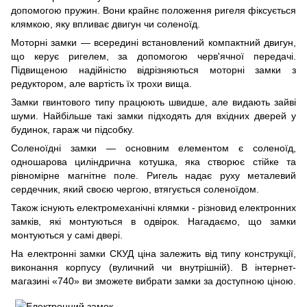
допомогою пружин. Вони крайнє положення ригеля фіксується
клямкою, яку впливає двигун чи соленоїд.
Моторні замки — всередині встановлений компактний двигун,
що керує ригелем, за допомогою черв'ячної передачі.
Підвищеною надійністю відрізняються моторні замки з
редуктором, але вартість їх трохи вища.
Замки гвинтового типу працюють швидше, але видають зайві
шуми. Найбільше такі замки підходять для вхідних дверей у
будинок, гараж чи підсобку.
Соленоїдні замки — основним елементом є соленоїд,
одношарова циліндрична котушка, яка створює стійке та
рівномірне магнітне поле. Ригель надає руху металевий
сердечник, який своєю чергою, втягується соленоїдом.
Також існують електромеханічні клямки - різновид електронних
замків, які монтуються в одвірок. Нагадаємо, що замки
монтуються у самі двері.
На електронні замки СКУД ціна залежить від типу конструкції,
виконання корпусу (вуличний чи внутрішній). В інтернет-
магазині «740» ви зможете вибрати замки за доступною ціною.