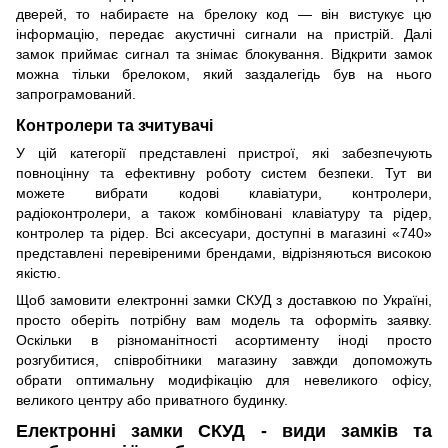
дверей, то набираєте на брелоку код — він вистукує цю
інформацію, передає акустичні сигнали на пристрій. Далі
замок приймає сигнал та знімає блокування. Відкрити замок
можна тільки брелоком, який заздалегідь був на нього
запрограмований.
Контролери та зчитувачі
У цій категорії представлені пристрої, які забезпечують
повноцінну та ефективну роботу систем безпеки. Тут ви
можете вибрати кодові клавіатури, контролери,
радіоконтролери, а також комбіновані клавіатуру та рідер,
контролер та рідер. Всі аксесуари, доступні в магазині «740»
представлені перевіреними брендами, відрізняються високою
якістю.
Щоб замовити електронні замки СКУД з доставкою по Україні,
просто оберіть потрібну вам модель та оформіть заявку.
Оскільки в різноманітності асортименту іноді просто
розгубитися, співробітники магазину завжди допоможуть
обрати оптимальну модифікацію для невеликого офісу,
великого центру або приватного будинку.
Електронні замки СКУД - види замків та