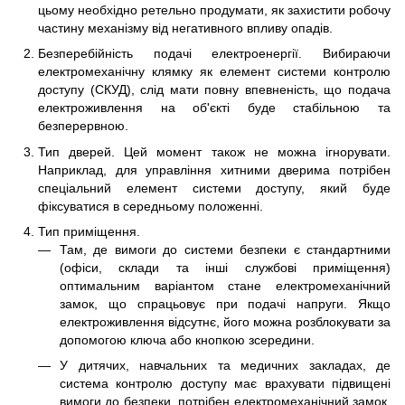
цьому необхідно ретельно продумати, як захистити робочу
частину механізму від негативного впливу опадів.
Безперебійність подачі електроенергії. Вибираючи
електромеханічну клямку як елемент системи контролю
доступу (СКУД), слід мати повну впевненість, що подача
електроживлення на об'єкті буде стабільною та
безперервною.
Тип дверей. Цей момент також не можна ігнорувати.
Наприклад, для управління хитними дверима потрібен
спеціальний елемент системи доступу, який буде
фіксуватися в середньому положенні.
Тип приміщення.
Там, де вимоги до системи безпеки є стандартними
(офіси, склади та інші службові приміщення)
оптимальним варіантом стане електромеханічний
замок, що спрацьовує при подачі напруги. Якщо
електроживлення відсутнє, його можна розблокувати за
допомогою ключа або кнопкою зсередини.
У дитячих, навчальних та медичних закладах, де
система контролю доступу має врахувати підвищені
вимоги до безпеки, потрібен електромеханічний замок,