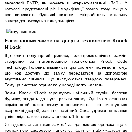
технології ENTR, ви можете в інтернет-магазині «740». У
каталозі представлені різні модифікації замків, тому, якщо у
вас виникають будь-які питання, співробітники магазину
завжди допоможуть з консультацією.
Електронний замок на двері з технологією Knock
N'Lock
Ще один популярний різновид електромеханічних замків,
створених за патентованою технологією Knock Code
Technology. Головна відмінність цієї системи полягає в тому,
що код доступу до замку передається за допомогою
акустичних сигналів, що вистукуються твердою поверхнею.
Тому ця система отримала у народі назву «дятел».
Замки Knock N'Lock гарантують найвищий ступінь безпеки
будинку, зводять до нуля ризики злому. Однією з основних
відмінностей такого замку є невидимість – він монтується
всередині дверей, зовні не помітний. Сила утримання планки
у відповідь такого замку становить 1.5 тонни.
Як відкривається такий замок? За допомогою брелока, що є
компактною цифровою панеллю. Коли ви наближаєтеся до