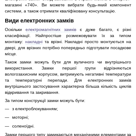
магазині «740». Ви можете вибрати будь-який компонент
системи, а також отримати кваліфіковану консультацію.
Види електронних замків
Оскільки
електромагнітних замків
є дуже багато, є різні
класифікації. Найпростіше розмежовувати їх за типом
монтажу:
накладні
та врізні. Накладні просто монтуються на
двері, для врізних потрібно попередньо підготувати посадкове
місце.
Також замки можуть бути для вуличного чи внутрішнього
використання. Замки першої групи відрізняються
вологозахисним корпусом, витримують негативні температури
та температурні перепади. Для електронних замків
внутрішнього застосування характерна більша кількість циклів
відкривання та закривання.
За типом конструкції замки можуть бути:
з електроблокуванням;
моторні;
соленоїдні.
Замки першого типу замикаються механічними елементами за