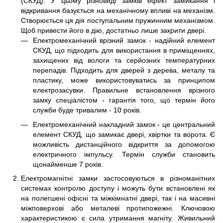
(СКУД). У цьому різновиді замків ефект замикання і
відкривання базується на механічному впливі на механізм.
Створюється ця дія поступальним пружинним механізмом.
Щоб привести його в дію, достатньо лише закрити двері.
Електромеханічний врізний замок - надійний елемент
СКУД, що підходить для використання в приміщеннях,
захищених від вологи та серйозних температурних
перепадів. Підходить для дверей з дерева, металу та
пластику, може використовуватись за принципом
електрозасувки. Правильне встановлення врізного
замку спеціалістом - гарантія того, що термін його
служби буде тривалим - 10 років.
Електромеханічний накладний замок - це центральний
елемент СКУД, що замикає двері, хвіртки та ворота. Є
можливість дистанційного відкриття за допомогою
електричного імпульсу. Термін служби становить
щонайменше 7 років.
Електромагнітні замки застосовуються в різноманітних
системах контролю доступу і можуть бути встановлені як
на полегшені офісні та міжкімнатні двері, так і на масивні
міжповерхові або металеві протипожежні. Ключовою
характеристикою є сила утримання магніту. Живильний