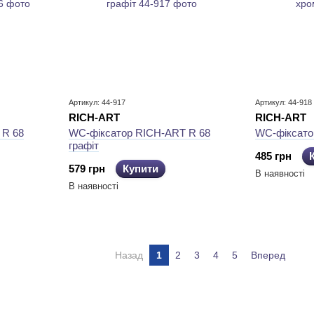
Артикул: 44-917
Артикул: 44-918
RICH-ART
RICH-ART
 R 68
WC-фіксатор RICH-ART R 68
WC-фіксато
графіт
485 грн
579 грн
Купити
В наявності
В наявності
Назад
1
2
3
4
5
Вперед