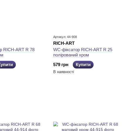
Артикул: 44-908
RICH-ART
р RICH-ART R 78
WC-фіксатор RICH-ART R 25
ом
полірований хром
Купити
579 грн
Купити
В наявності