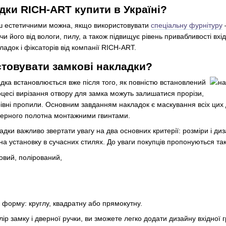
дки RICH-ART купити в Україні?
льш естетичними можна, якщо використовувати
спеціальну фурнітуру
и його від вологи, пилу, а також підвищує рівень привабливості вхі
адок і фіксаторів від компанії RICH-ART.
товувати замкові накладки?
дка встановлюється вже після того, як повністю встановлений
оцесі вирізання отвору для замка можуть залишатися прорізи,
рівні пропили. Основним завданням накладок є маскування всіх цих 
верного полотна монтажними гвинтами.
адки важливо звертати увагу на два основних критерії: розміри і ди
на установку в сучасних стилях. До уваги покупців пропонуються такі
овий, полірований,
 форму: круглу, квадратну або прямокутну.
лір замку і дверної ручки, ви зможете легко додати дизайну вхідної 