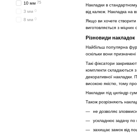
75
10 мм
Накладки в стандартному 
0
3 мм
від калюж. Накладка на в
0
8 мм
Якщо ви хочете створити 
виготовляється з міцних 
Різновиди накладок
Найбільш популярна фурні
оскільки вони призначені
Такі фіксатори закривают
комплекти складаються з 
декоративної накладки. П
високою якістю, тому про
Накладки під циліндр сум
Також розрізняють наклад
не дозволяє зловмисн
ускладнює задачу по 
захищає замок від п