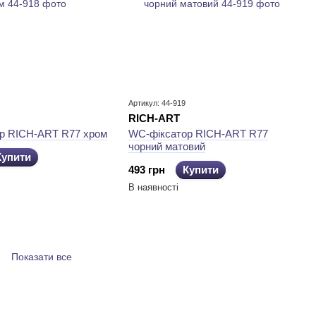
Артикул: 44-919
RICH-ART
р RICH-ART R77 хром
WC-фіксатор RICH-ART R77
чорний матовий
Купити
493 грн
Купити
В наявності
Показати все