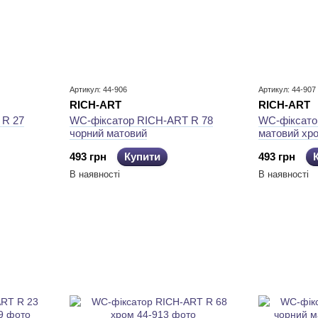
Артикул: 44-906
Артикул: 44-907
RICH-ART
RICH-ART
 R 27
WC-фіксатор RICH-ART R 78
WC-фіксато
чорний матовий
матовий хр
493 грн
Купити
493 грн
В наявності
В наявності