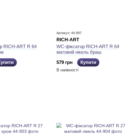
Артикул: 44-897
RICH-ART
р RICH-ART R 64
WC-фіксатор RICH-ART R 64
ом
матовий нікель браш
Купити
579 грн
Купити
В наявності