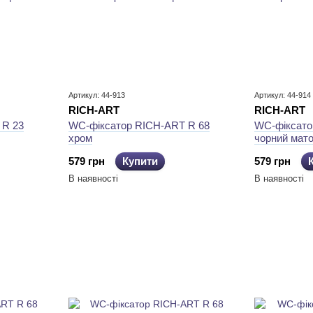
Артикул: 44-913
Артикул: 44-914
RICH-ART
RICH-ART
 R 23
WC-фіксатор RICH-ART R 68
WC-фіксато
хром
чорний мат
579 грн
Купити
579 грн
В наявності
В наявності