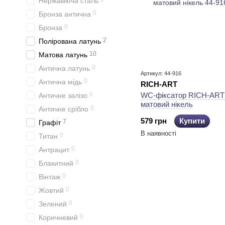
Нержавіюча сталь
0
Бронза антична
0
Бронза
2
Полірована латунь
10
Матова латунь
0
Антична латунь
Артикул: 44-916
0
Антична мідь
RICH-ART
0
WC-фіксатор RICH-ART
Античне залізо
матовий нікель
0
Античне срібло
579 грн
Купити
7
Графіт
В наявності
0
Титан
0
Антрацит
0
Блакитний
0
Вінтаж
0
Жовтий
0
Зелений
0
Коричневий