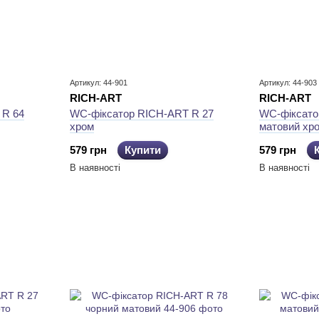
Артикул: 44-901
Артикул: 44-903
RICH-ART
RICH-ART
 R 64
WC-фіксатор RICH-ART R 27
WC-фіксато
хром
матовий хр
579 грн
Купити
579 грн
В наявності
В наявності