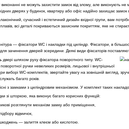
виконанні не можуть захистити замок від злому, але виконують не м
хідних дверях у будинок, квартиру або офіс надійно захищає замок в
лаконічний, сучасний і естетичний дизайн вхідної групи, вам потрі
сплавів, всі деталі покриваються захисним покриттям, яке не стирає
тура — фіксатори WC і накладки під циліндр. Фіксатори, в більшості
 для зачинення дверей зсередини. Деякі види фіксаторів поставляють
ь двері шляхом руху фіксатора поворотного типу. WC-
поворотної ручки невеликих розмірів, лицьової і внутрішньої
ри виборі WC-комплектів, звертайте увагу на зовнішній вигляд, зруч
служать багато років.
існі з замками з циліндровим механізмом. У комплект таких накладок
ки зі шторкою, яка виконує багато корисних функцій:
икові розглянути механізм замку або приміщення,
підбору відмичок,
ошкоджень — залиття клеєм або кислотою.