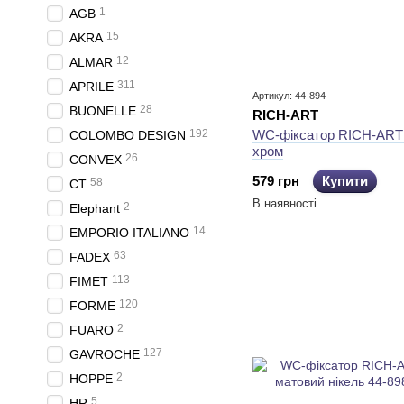
1
AGB
15
AKRA
12
ALMAR
311
APRILE
Артикул: 44-894
28
BUONELLE
RICH-ART
192
WC-фіксатор RICH-ART
COLOMBO DESIGN
хром
26
CONVEX
579 грн
Купити
58
CT
В наявності
2
Elephant
14
EMPORIO ITALIANO
63
FADEX
113
FIMET
120
FORME
2
FUARO
127
GAVROCHE
2
HOPPE
5
HR