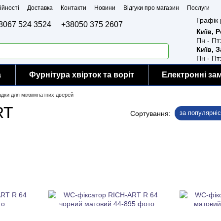
ійності
Доставка
Контакти
Новини
Відгуки про магазин
Послуги
Графік 
8067 524 3524
+38050 375 2607
Київ, 
Пн - Пт
Київ, 
Пн - Пт
а
Фурнітура хвірток та воріт
Електронні за
дки для міжкімнатних дверей
RT
за популярні
Сортування: