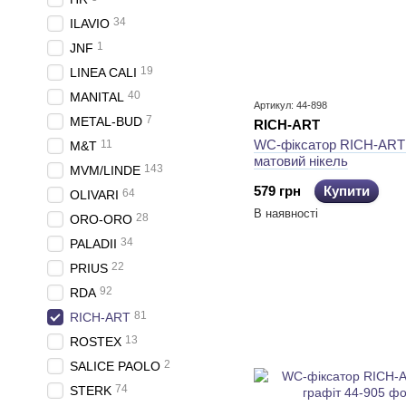
34
ILAVIO
1
JNF
19
LINEA CALI
40
MANITAL
Артикул: 44-898
7
METAL-BUD
RICH-ART
WC-фіксатор RICH-ART
11
M&T
матовий нікель
143
MVM/LINDE
579 грн
Купити
64
OLIVARI
В наявності
28
ORO-ORO
34
PALADII
22
PRIUS
92
RDA
81
RICH-ART
13
ROSTEX
2
SALICE PAOLO
74
STERK