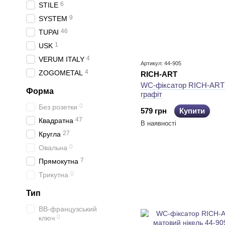
6
STILE
9
SYSTEM
46
TUPAI
1
USK
4
VERUM ITALY
Артикул: 44-905
4
ZOGOMETAL
RICH-ART
WC-фіксатор RICH-ART
Форма
графіт
0
Без розетки
579 грн
Купити
47
Квадратна
В наявності
27
Кругла
0
Овальна
7
Прямокутна
0
Трикутна
Тип
BB-французський
0
ключ