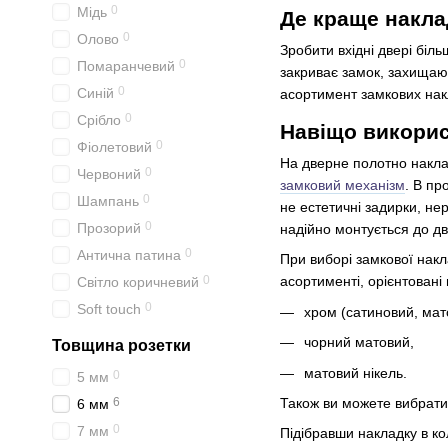
0
Мідь
Де краще накла
0
Олово
Зробити вхідні двері бі
0
Помаранчевий
закриває замок, захищаюч
0
Синій
асортимент замкових накл
0
Срібло
Навіщо викорис
0
Фіолетовий
На дверне полотно накла
0
Червоний
замковий механізм
. В пр
0
Шампань
не естетичні задирки, не
0
Прозорий
надійно монтується до д
0
Антична патина
При виборі замкової накл
0
асортименті, орієнтовані 
Світло коричневий
0
Soft touch
хром (сатиновий, мат
чорний матовий,
Товщина розетки
матовий нікель.
0
5 мм
Також ви можете вибрати
6
6 мм
0
7 мм
Підібравши накладку в ко