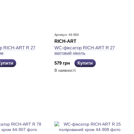
Артикул: 44-904
RICH-ART
р RICH-ART R 27
WC-фіксатор RICH-ART R 27
ом
матовий нікель
Купити
579 грн
Купити
В наявності