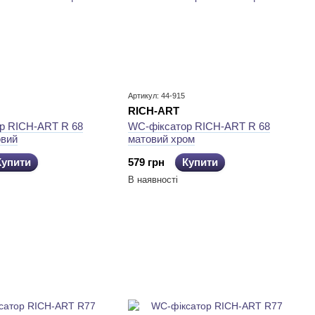
Артикул: 44-915
RICH-ART
р RICH-ART R 68
WC-фіксатор RICH-ART R 68
овий
матовий хром
Купити
579 грн
Купити
В наявності