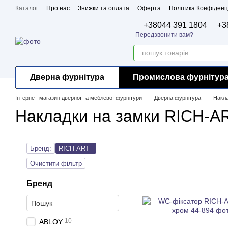
Перейти до основного контенту
Каталог
Про нас
Знижки та оплата
Оферта
Політика Конфіденц
Бренди
Сертифікати
+38044 391 1804
+3
Передзвонити вам?
Дверна фурнітура
Промислова фурнітур
Інтернет-магазин дверної та меблевої фурнітури
Дверна фурнітура
Накла
Накладки на замки RICH-A
Бренд:
RICH-ART
Очистити фільтр
Бренд
10
ABLOY