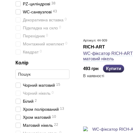
38
PZ-циліндрові
43
WC-санвузлові
0
Декоративна вставка
0
Підкладка на скло
0
Перехідник
Артикул: 44-909
0
Монтажний комплект
RICH-ART
0
Квадрат
WC-фіксатор RICH-ART
матовий нікель
Колір
493 грн
Купити
В наявності
15
Чорний матовий
0
Чорний нікель
2
Білий
13
Хром полірований
10
Хром матовий
22
Матовий нікель
0