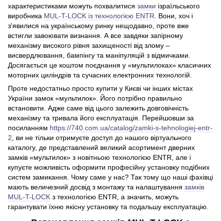
характеристиками можуть похвалитися
замки
ізраїльського
виробника
MUL-T-LOCK із технологією ENTR
. Вони, хоч і
з'явилися на українському ринку нещодавно, проте вже
встигли завоювати визнання. А все завдяки запірному
механізму високого рівня захищеності від злому –
висвердлювання, бампінгу та маніпуляцій з відмичками.
Досягається це коштом поєднання у «мультилоках» класичних
моторних циліндрів та сучасних електронних технологій.
Проте недостатньо просто купити у Києві чи інших містах
України замок «мультилок». Його потрібно правильно
встановити. Адже саме від цього залежить довговічність
механізму та тривала його експлуатація. Перейшовши за
посиланням
https://740.com.ua/catalog/zamki-s-tehnologiej-entr-
2
, ви не тільки отримуєте доступ до нашого віртуального
каталогу, де представлений великий асортимент дверних
замків «мультилок» з новітньою технологією ENTR, але і
купуєте можливість оформити професійну установку подібних
систем замикання. Чому саме у нас? Так тому що наші фахівці
мають величезний досвід з монтажу та налаштування
замків
MUL-T-LOCK
з технологією ENTR, а значить, можуть
гарантувати їхню якісну установку та подальшу експлуатацію.