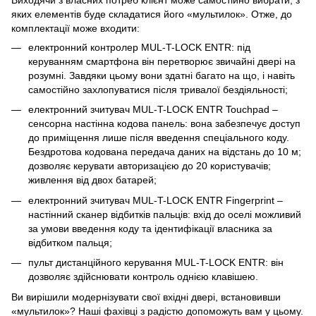
яких елементів буде складатися його «мультилок». Отже, до
комплектації може входити:
електронний контролер MUL-T-LOCK ENTR: під
керуванням смартфона він перетворює звичайні двері на
розумні. Завдяки цьому вони здатні багато на що, і навіть
самостійно захлопуватися після тривалої бездіяльності;
електронний зчитувач MUL-T-LOCK ENTR Touchpad –
сенсорна настінна кодова панель: вона забезпечує доступ
до приміщення лише після введення спеціального коду.
Бездротова кодована передача даних на відстань до 10 м;
дозволяє керувати авторизацією до 20 користувачів;
живлення від двох батарей;
електронний зчитувач MUL-T-LOCK ENTR Fingerprint –
настінний сканер відбитків пальців: вхід до оселі можливий
за умови введення коду та ідентифікації власника за
відбитком пальця;
пульт дистанційного керування MUL-T-LOCK ENTR: він
дозволяє здійснювати контроль однією клавішею.
Ви вирішили модернізувати свої вхідні двері, встановивши
«мультилок»? Наші фахівці з радістю допоможуть вам у цьому.