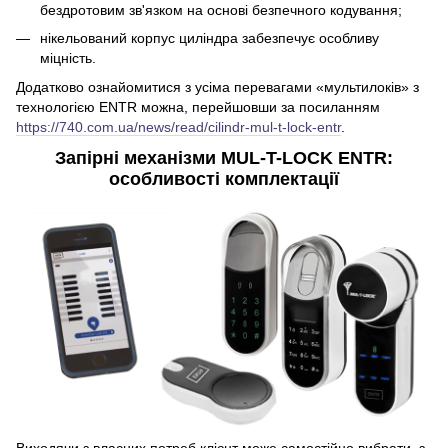
бездротовим зв'язком на основі безпечного кодування;
нікельований корпус циліндра забезпечує особливу
міцність.
Додатково ознайомитися з усіма перевагами «мультилоків» з
технологією ENTR можна, перейшовши за посиланням
https://740.com.ua/news/read/cilindr-mul-t-lock-entr
.
Запірні механізми MUL-T-LOCK ENTR:
особливості комплектації
Виходячи з власних потреб клієнт може самостійно вибрати, з