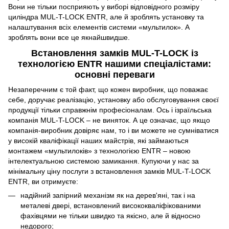
Вони не тільки посприяють у виборі відповідного розміру
циліндра MUL-T-LOCK ENTR, але й зроблять установку та
налаштування всіх елементів системи «мультилок». А
зроблять вони все це якнайшвидше.
Встановлення замків MUL-T-LOCK із
технологією ENTR нашими спеціалістами:
основні переваги
Незаперечним є той факт, що кожен виробник, що поважає
себе, доручає реалізацію, установку або обслуговування своєї
продукції тільки справжнім професіоналам. Ось і ізраїльська
компанія MUL-T-LOCK – не виняток. А це означає, що якщо
компанія-виробник довіряє нам, то і ви можете не сумніватися
у високій кваліфікації наших майстрів, які займаються
монтажем «мультилоків» з технологією ENTR – новою
інтелектуальною системою замикання. Купуючи у нас за
мінімальну ціну послуги з встановлення замків MUL-T-LOCK
ENTR, ви отримуєте:
надійний запірний механізм як на дерев'яні, так і на
металеві двері, встановлений висококваліфікованими
фахівцями не тільки швидко та якісно, але й відносно
недорого;