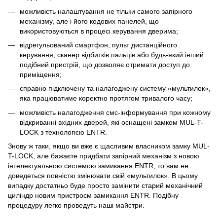
можливість налаштування не тільки самого запірного
механізму, але і його кодових панелей, що
використовуються в процесі керування дверима;
відрегульований смартфон, пульт дистанційного
керування, сканер відбитків пальців або будь-який інший
подібний пристрій, що дозволяє отримати доступ до
приміщення;
справно підключену та налагоджену систему «мультилок»,
яка працюватиме коректно протягом тривалого часу;
можливість налагодження смс-інформування при кожному
відкриванні вхідних дверей, які оснащені замком MUL-T-
LOCK з технологією ENTR.
Знову ж таки, якщо ви вже є щасливим власником замку MUL-
T-LOCK, але бажаєте придбати запірний механізм з новою
інтелектуальною системою замикання ENTR, то вам не
доведеться повністю змінювати свій «мультилок». В цьому
випадку достатньо буде просто замінити старий механічний
циліндр новим пристроєм замикання ENTR. Подібну
процедуру легко проведуть наші майстри.