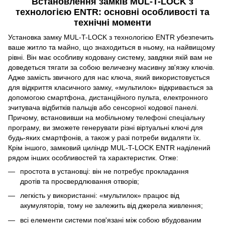
Встановлення замків MUL-T-LOCK з
технологією ENTR: основні особливості та
технічні моменти
Установка замку MUL-T-LOCK з технологією ENTR убезпечить
ваше житло та майно, що знаходиться в ньому, на найвищому
рівні. Він має особливу кодовану систему, завдяки якій вам не
доведеться тягати за собою величезну масивну зв'язку ключів.
Адже замість звичного для нас ключа, який використовується
для відкриття класичного замку, «мультилок» відкривається за
допомогою смартфона, дистанційного пульта, електронного
зчитувача відбитків пальців або сенсорної кодової панелі.
Причому, встановивши на мобільному телефоні спеціальну
програму, ви зможете генерувати різні віртуальні ключі для
будь-яких смартфонів, а також у разі потреби видаляти їх.
Крім іншого, замковий циліндр MUL-T-LOCK ENTR наділений
рядом інших особливостей та характеристик. Отже:
простота в установці: він не потребує прокладання
дротів та просвердлювання отворів;
легкість у використанні: «мультилок» працює від
акумуляторів, тому не залежить від джерела живлення;
всі елементи системи пов'язані між собою вбудованим