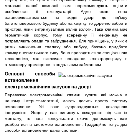
магазині нашої компанії вам порекомендують оцінити
особливості її експлуатації. Адже якщо вона
встановлюватиметься на вхідні двері до під'їзду
багатоповерхового будинку або на хвіртку, то доречно вибрати
пристрій, який витримуватиме вплив вологи. Така клямка має
герметичний корпус, тому всередину її механізму не
потрапляють опади та забруднення. Для приміщень, у яких є
ризик виникнення спалаху або вибуху, бажано придбати
клямку пневматичного типу. Вона проводиться за спеціальною
технологією, яка виключає попадання електророзряду в
атмосферу приміщення з подальшим займанням.
Основні способи
встановлення
електромеханічних засувок на двері
Переважно електромеханічні клямки, купити які можна в
нашому інтернет-магазині, мають досить просту систему
встановлення. Усі вони супроводжуються докладною
інструкцією. Якщо у вас виникнуть складності під час їх
монтажу, то наші консультанти охоче допоможуть вам
розібратися із системою встановлення. Традиційно, існує два
способи встановлення даної системи: