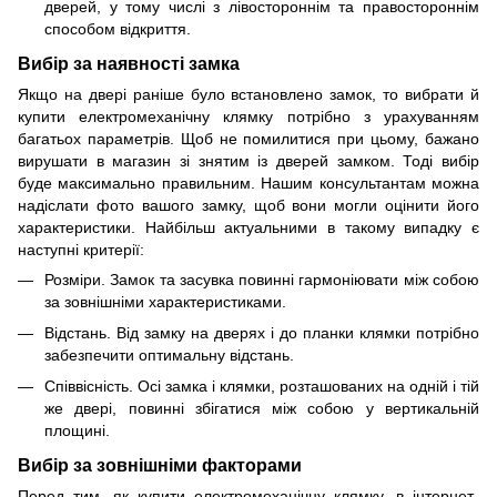
дверей, у тому числі з лівостороннім та правостороннім
способом відкриття.
Вибір за наявності замка
Якщо на двері раніше було встановлено замок, то вибрати й
купити електромеханічну клямку потрібно з урахуванням
багатьох параметрів. Щоб не помилитися при цьому, бажано
вирушати в магазин зі знятим із дверей замком. Тоді вибір
буде максимально правильним. Нашим консультантам можна
надіслати фото вашого замку, щоб вони могли оцінити його
характеристики. Найбільш актуальними в такому випадку є
наступні критерії:
Розміри. Замок та засувка повинні гармоніювати між собою
за зовнішніми характеристиками.
Відстань. Від замку на дверях і до планки клямки потрібно
забезпечити оптимальну відстань.
Співвісність. Осі замка і клямки, розташованих на одній і тій
же двері, повинні збігатися між собою у вертикальній
площині.
Вибір за зовнішніми факторами
Перед тим, як купити електромеханічну клямку, в інтернет-