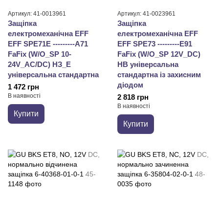
Артикул: 41-0013961
Артикул: 41-0023961
Защіпка
Защіпка
електромеханічна EFF
електромеханічна EFF
EFF SPE71E ---------A71
EFF SPE73 ---------E91
FaFix (W/O_SP 10-
FaFix (W/O_SP 12V_DC)
24V_AC/DC) НЗ_Е
НВ універсальна
універсальна стандартна
стандартна із захисним
діодом
1 472 грн
В наявності
2 818 грн
В наявності
Купити
Купити