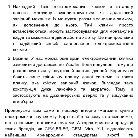
Накладний. Такі електромеханічні клямки з каталогу
нашого магазину використовуються як додатковий
запірний механізм. Їх монтують разом з основним замком,
як доповнення до нього. Такі клямки просто
встановлюються, можуть застосовуватися для монтажу на
вхідні та міжкімнатні двері або на хвіртку. Це найпростіший
і надійніший спосіб встановлення електромеханічної
клямки.
Врізний. У нас можна різні врізні електромеханічні клямки
замовити з доставкою по Україні. Вони популярні, тому що
розташовуються у внутрішній частині дверей. Користувач
бачить лише кріпильну планку даної системи, а також
планку, яка фіксує запірний язичок. Виглядає така
конструкція дуже лаконічно та акуратно. Тому її
застосовують на дизайнерських дверях та у вишуканих
інтер'єрах.
Пропонуємо вам саме в нашому інтернет-магазині купити
електромеханічну клямку. Вартість її в нашому каталозі нижче,
ніж за іншими торговими точками. А характеристики продукції
таких брендів, як
CISA
,Eff-Eff, GEM, Viro, YLI, відповідають
найвищим міжнародним стандартам якості та