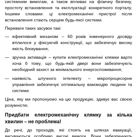
системним вимогам, а також впливає на фізичну безпеку,
простоту встановлення та експлуатації конкретного порталу.
Іншими словами: ці електромеханічні пристрої після
встановлення стають серцем будь-якої системи.
Переваги таких засувок такі:
ефективний механізм – 60 років інженерного досвіду
втілилося у фіксуючій конструкції, що забезпечує високу
якість блокування;
зручна активація – купити електромеханічні клямки варто
хоча б тому, що будь-якій двері вони забезпечують
необхідний захист за мінімального енергоспоживання;
наявність штучного інтелекту – мікропроцесорне
управління забезпечує оптимальну взаємодію людини та
системи.
Ціна, яку ми пропонуємо на цю продукцію, здивує вас своєю
розумністю.
Придбати електромеханічну клямку за кілька
хвилин – не проблема!
До речі, до проходів, які стоять на шляхах евакуації,
висуваються особливо високі вимоги. Вони забезпечують