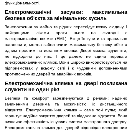
функціональності.
Електромеханічні засувки: максимальна
безпека об'єкта за мінімальних зусиль
Занепокоєння за майно та рідних переслідує кожну людину. І
найкращими ліками проти нього на сьогодні є
електромеханічні клямки (EML). Якщо їх купити та правильно
встановити, можна забезпечити максимальну безпеку об'єкта
одним простим натисканням кнопки. Двері можна відчиняти,
не підходячи до них. І це далеко не єдина перевага
електромеханічних клямок. Вони широко використовуються на
підприємствах у всьому світі і є чудовими доповненнями
протипожежних дверей та аварійних виходів.
Електромеханічна клямка на двері покликана
служити не один рік!
Безпека та комфорт забезпечуються 2 речами: надійно
зачиненими дверима та можливістю їх дистанційного
відкриття. Електромеханічна клямка – саме той пульт, який
гарантує надійне закриття дверей та віддалене відкриття. Вона
визначає ефективність існуючих систем електронного доступу.
Електромеханічна клямка для дверей відповідає електронним