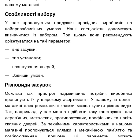
нашому магазині.
Особливості вибору
У нас пропонується продукція провідних виробників на
найпривабливіших умовах. Наші спеціалісти допоможуть
визначитися із вибором. При цьому вони рекомендують
орієнтуватися на такі параметри:
вид засувки;
тип установки;
влаштування дверей;
Зовнішні умови.
Різновиди засувок
Оскільки такі пристрої надзвичайно потрібні, виробники
пропонують їх у широкому асортименті. У нашому інтернет-
магазині електромеханічні клямки можна купити різних видів.
Так, наприклад, у нас можна підібрати таку конструкцію для
дерев'яних, металевих, протипожежних, профільних та навіть
скляних дверей. За технічними характеристиками у нашому
магазині пропонуються клямки з механічною пам'яттю та
розблокуванням, причому ці параметри можуть