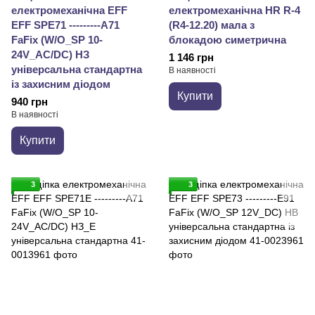
електромеханічна EFF
електромеханічна HR R-4
EFF SPE71 ---------A71
(R4-12.20) мала з
FaFix (W/O_SP 10-
блокадою симетрична
24V_AC/DC) НЗ
1 146 грн
універсальна стандартна
В наявності
із захисним діодом
Купити
940 грн
В наявності
Купити
3
3