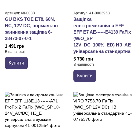
Артикул: 48-0038
Артикул: 41-0003963
GU BKS TOE ET8, 60N,
Защіпка
NC, 12V DC, нормально
електромеханічна EFF
зачиненна защіпка 6-
EFF E7 AE------E4139 FaFix
38473-07-0-1
(W/O_SP
12V_DC_100%_ED) НЗ_АЕ
1 491 грн
універсальна стандартна
В наявності
5 730 грн
Купити
В наявності
Купити