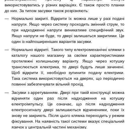
використовуватись у різних варіаціях. Є також просто планки
до них. За типом засувки також розрізняють:
Нормально закриті. Відкрити їх можна лише у разі подачі
напруги. Якщо через систему проходить змінний струм, то
при надходженні напруги виникатиме специфічний звук.
Якщо напруги не буде, то двері залишаться закритими. Це
один із найпоширеніших варіантів засувки.
Нормально відкриті. Такого типу електромеханічні клямки з
каталогу нашого магазину за своїми характеристиками
протилежні колишньому варіанту. Якщо через котушку
транслюється електрика, то двері будуть лише зачинені.
Щоб відкрити її, необхідно зупинити подачу електрики.
Така система використовується на дверях, що періодично
повинні забезпечувати вільний прохід.
Засувки з арретуванням. Двері при такій конструкції можна
відчиняти один раз після надходження на котушку
електроімпульсу. Це означає, що після надходження
електросигналу двері залишаються відчиненими, поки їх
знову не закриють. Після цього клямка переходить у режим
фіксування. На наявність такої системи вказує спеціальний
язичок у центральній частині механізму.