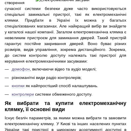
створення
сучасної системи безпеки дуже часто використовуються
спеціальні замикальні пристрої, такі як електромеханічні
клямки. Придбати в Україні їх можна у багатьох
спеціалізованих магазинах. Але найкращий вибір ви знайдете
у каталозі нашої компанії. Загалом електромеханічна клямка є
невеликим пристроєм для замикання дверей. Такий пристрій
гарантує постійне закривання дверей. Воно буває різних
розмірів, видів управління, зокрема дистанційного. Зокрема,
до систем контролю доступу належать такі пристрої для
керування електромеханічними засувками:
домофон
, включаючи відео та аудіо моделі;
різноманітні види радіо контролерів;
кнопки
як найпростіший спосіб налаштувань.
контролери
системи обмеженого доступу.
Як вибрати та купити електромеханічну
клямку, її основні види
Існує безліч параметрів, за якими можна вибрати та замовити
електромеханічну клямку. У Києві та інших населених пунктах
України такі пристрої в широкому асортименті доступні в