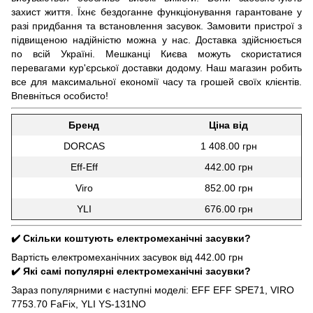
захист життя. Їхнє бездоганне функціонування гарантоване у
разі придбання та встановлення засувок. Замовити пристрої з
підвищеною надійністю можна у нас. Доставка здійснюється
по всій Україні. Мешканці Києва можуть скористатися
перевагами кур'єрської доставки додому. Наш магазин робить
все для максимальної економії часу та грошей своїх клієнтів.
Впевніться особисто!
Бренд
Ціна від
DORCAS
1 408.00 грн
Eff-Eff
442.00 грн
Viro
852.00 грн
YLI
676.00 грн
✔️ Скільки коштують електромеханічні засувки?
Вартість електромеханічних засувок від 442.00 грн
✔️ Які самі популярні електромеханічні засувки?
Зараз популярними є наступні моделі: EFF EFF SPE71, VIRO
7753.70 FaFix, YLI YS-131NO