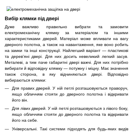
Вибір клямки під двері
Дуже важливо правильно вибрати та замовити
електромеханічну клямку за матеріалом та іншими
характеристиками дверей. Матеріал може впливати на вагу
дверного полотна, а також на навантаження, яке воно робить
на замки та інші конструкції. Найлегший варіант — пластикові
та дерев'яні двері. Для них досить невеликий легкий засув.
Металеві, а тим паче габаритні двері важчі. Для них потрібно
вибирати й відповідну клямку — потужну і міцну. Має значення
також сторона, в яку відчиняються двері. Відповідно
вибираються клямки:
Для правих дверей. У ній петлі розташовуються праворуч,
якщо обличчям стояти до дверного полотна і відкривати
його він.
Для лівих дверей. У ній петлі розташовуються з лівого боку,
якщо обличчям стояти до дверного полотна та відкривати
його на себе.
Універсальні. Такі системи підходять для будь-яких видів