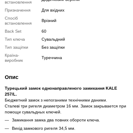
встановлення
Призначення
Для вхідних
Спосіб
Врізний
встановлення
Back Set
60
Тип ключа
Сувальдний
Тип защіпки
Без защіпки
Країна-
Туреччина
виробник
Опис
Турецький замок однонаправленого замикання KALE
257/L.
Бюджетний замок з непоганими технічними даними.
Сталеві три ригеля диаметром 16 мм. Замок закрывается при
помощи сувальдных ключей.
Замикання замка два повних обороти ключа.
Вихід замкового ригеля 34,5 мм.