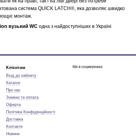
ти як на праві, так і на ліві двері без потреби
тентована система QUICK LATCH®, яка дозволяє швидко
рощує монтаж.
tion вузький WC
одна з найдоступніших в Україні
Ми в соцмережах
Клієнтам
Вхід до кабінету
Каталог
Про нас
Знижки та оплата
Оферта
Політика Конфіденційності
Доставка
Контакти
Новини