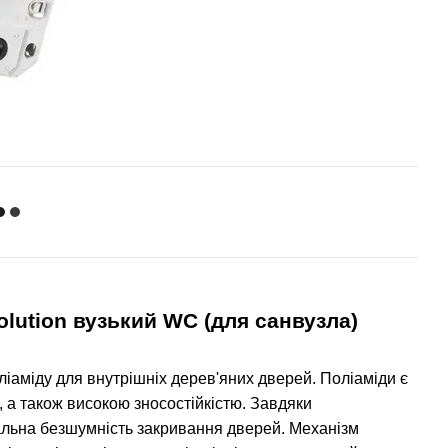
lution вузький WC (для санвузла)
оліаміду для внутрішніх дерев'яних дверей. Поліаміди є
 а також високою зносостійкістю. Завдяки
альна безшумність закривання дверей. Механізм