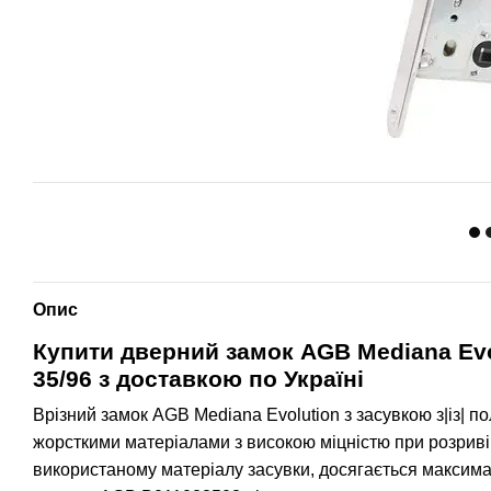
Опис
Купити дверний замок
AGB Mediana Evo
35/96
з доставкою по Україні
Врізний замок AGB Mediana Evolution з засувкою з|із| п
жорсткими матеріалами з високою міцністю при розриві,
використаному матеріалу засувки, досягається максим