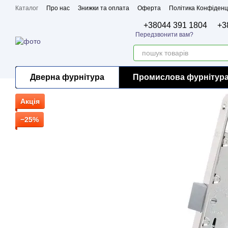
Перейти до основного контенту
Каталог
Про нас
Знижки та оплата
Оферта
Політика Конфіденц
Бренди
Сертифікати
+38044 391 1804
+3
Передзвонити вам?
Дверна фурнітура
Промислова фурнітур
Акція
−25%