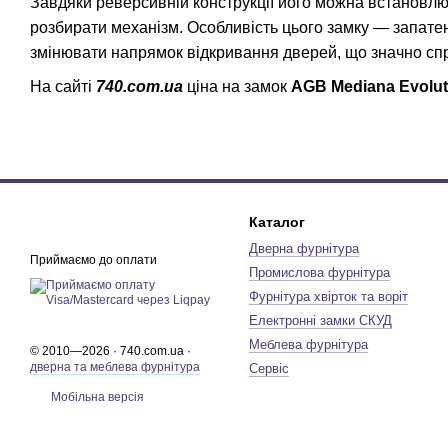
Завдяки реверсивній конструкції його можна встановлюва
розбирати механізм. Особливість цього замку — запа
змінювати напрямок відкривання дверей, що значно сп
На сайті
740.com.ua
ціна на замок
AGB Mediana Evolu
Каталог
Дверна фурнітура
Приймаємо до оплати
Промислова фурнітура
Фурнітура хвірток та воріт
Електронні замки СКУД
Меблева фурнітура
© 2010—2026 · 740.com.ua ·
дверна та меблева фурнітура
Сервіс
Мобільна версія