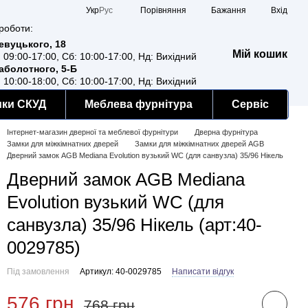
Порівняння
Укр
Рус
Бажання
Вхід
роботи:
Ревуцького, 18
Мій кошик
: 09:00-17:00, Сб: 10:00-17:00, Нд: Вихідний
Заболотного, 5-Б
: 10:00-18:00, Сб: 10:00-17:00, Нд: Вихідний
мки СКУД
Меблева фурнітура
Сервіс
Інтернет-магазин дверної та меблевої фурнітури
Дверна фурнітура
Замки для міжкімнатних дверей
Замки для міжкімнатних дверей AGB
Дверний замок AGB Mediana Evolution вузький WC (для санвузла) 35/96 Нікель
Дверний замок AGB Mediana
Evolution вузький WC (для
санвузла) 35/96 Нікель (арт:40-
0029785)
Під замовлення
Артикул: 40-0029785
Написати відгук
576 грн
768 грн