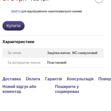
Ввійти
для відображення накопичувальної знижки
%
Купити
Характеристики
За типом
Защіпка-язичок, WC-санвузловий
За матеріалом язичка
Пластиковий
Доставка
Оплата
Гарантія
Консультація
Повер
Новий відгук або
Поширити у
коментар
соцмережах