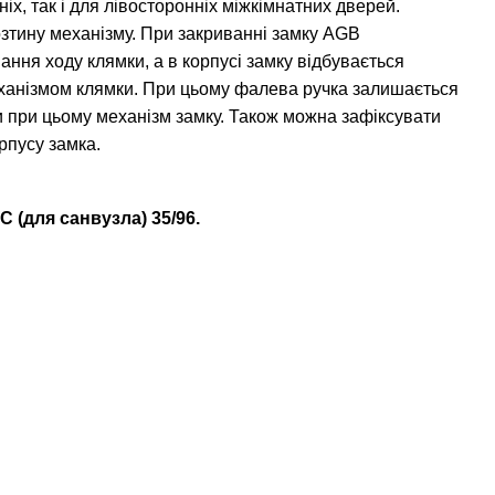
х, так і для лівосторонніх міжкімнатних дверей.
зтину механізму. При закриванні замку AGB
ння ходу клямки, а в корпусі замку відбувається
механізмом клямки. При цьому фалева ручка залишається
и при цьому механізм замку. Також можна зафіксувати
рпусу замка.
 (для санвузла) 35/96.