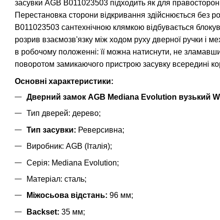
засувки AGB B011023503 підходить як для правосторонні
Перестановка сторони відкривання здійснюється без ро
B011023503 сантехнічною клямкою відбувається блокува
розрив взаємозв'язку між ходом руху дверної ручки і 
в робочому положенні: її можна натиснути, не зламавш
поворотом замикаючого пристрою засувку всередині ко
Основні характеристики:
Дверний замок AGB Mediana Evolution вузький WC
Тип дверей: дерево;
Тип засувки:
Реверсивна;
Виробник: AGB (Італія);
Серія: Mediana Evolution;
Матеріал: сталь;
Міжосьова відстань:
96 мм;
Backset:
35 мм;