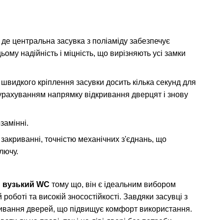
 де центральна засувка з поліаміду забезпечує
ому надійність і міцність, що вирізняють усі замки
идкого кріплення засувки досить кілька секунд для
з урахуванням напрямку відкривання дверцят і знову
замінні.
акриванні, точністю механічних з'єднань, що
лючу.
n вузький WC
тому що, він є ідеальним вибором
роботі та високій зносостійкості. Завдяки засувці з
ривання дверей, що підвищує комфорт використання.