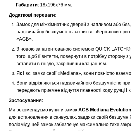
Габарити
: 18x196x76 мм.
Додаткові переваги:
Замок для міжкімнатних дверей з напливом або без,
надзвичайну безшумність закриття, зберігаючи при ць
«AGB».
З новою запатентованою системою QUICK LATCH® шв
того, щоб її витягти, повернути в потрібну сторону 
вставити в гніздо, закріпивши клацанням.
Як і всі замки серії «Mediana», вони повністю взаємо
Вони відрізняються надзвичайною безшумністю при з
передають приємне відчуття плавності ходу ручці і к
Застосування:
Ми рекомендуємо купити замок
AGB Mediana Evolutio
для встановлення в санвузлах, завдяки своїй безшумній 
поліаміду, цей замок забезпечує максимально тихе зак