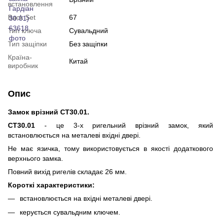
встановлення
Back Set
67
Тип ключа
Сувальдний
Тип защіпки
Без защіпки
Країна-
Китай
виробник
Опис
Замок врізний CТ30.01.
CТ30.01
- це 3-х ригельний врізний замок, який
встановлюється на металеві вхідні двері.
Не має язичка, тому використовується в якості додаткового
верхнього замка.
Повний вихід ригелів складає 26 мм.
Короткі характеристики:
встановлюється на вхідні металеві двері.
керується сувальдним ключем.