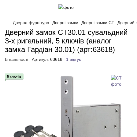
Дверна фурнітура
Дверні замки
Дверні замки CT
Дверний з
Дверний замок CТ30.01 сувальдний
3-х ригельний, 5 ключів (аналог
замка Гардіан 30.01) (арт:63618)
В наявності
Артикул:
63618
1 відгук
5 ключів