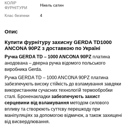
КОЛІР
Нікель сатин
ФУРНІТУРИ
Клас безпеки
4
Опис
Купити ф
урнітуру захисну GERDA TD1000
ANCONA 90PZ
з доставкою по Україні
Ручка GERDA TD – 1000 ANCONA 90PZ
платина
анодована – дверна ручка відомого польського
виробника Gerda.
Ручка GERDA TD – 1000 ANCONA 90PZ платина
забезпечують високу стійкість до взламування завдяки
використанням сучасних технологій термообробки
сталі. Броненакладки
забезпечують захист
серцевини від взламування
методом силового
впливу та створюють суттєву перешкоду при
маніпуляціях за допомогою відмичок, а також захищені
від висвердлювання.