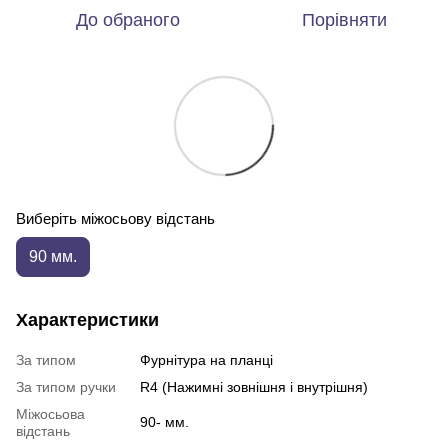
До обраного
Порівняти
Виберіть міжосьову відстань
90 мм.
Характеристики
За типом
Фурнітура на планці
За типом ручки
R4 (Нажимні зовнішня і внутрішня)
Міжосьова
90- мм.
відстань