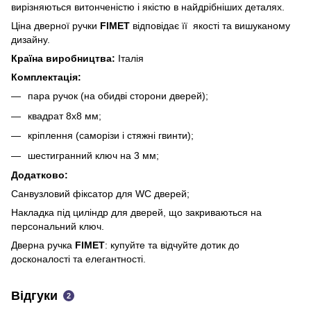
вирізняються витонченістю і якістю в найдрібніших деталях.
Ціна дверної ручки
FIMET
відповідає її якості та вишуканому
дизайну.
Країна виробництва:
Італія
Комплектація:
пара ручок (на обидві сторони дверей);
квадрат 8х8 мм;
кріплення (саморізи і стяжні гвинти);
шестигранний ключ на 3 мм;
Додатково:
Санвузловий фіксатор для WC дверей;
Накладка під циліндр для дверей, що закриваються на
персональний ключ.
Дверна ручка
FIMET
: купуйте та відчуйте дотик до
досконалості та елегантності.
Відгуки
2