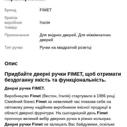
Бренд
FIMET
Країна-
виробник
Італія
товару
Призначення
Для вхідних дверей, Для міжкімнатних
дверей
Тип ручки
Ручки на квадратній розетці
Опис
Придбайте дверні ручки FIMET, щоб отримати
бездоганну якість та функціональність.
Дверні ручки FIMET.
Виробництво
Fimet
(Вестон, Італія) стартувало в 1986 році.
Сімейний бізнес
Fimet
за невеликий час показав себе на
світовому ринку надійним виробником якісної продукції в
області дверної фурнітури. На сьогоднішній день
Fimet
пропонує великий вибір дверних ручок в різних кольорах.
Дверні ручки Fimet
не залишать Вас байдужими, оскільки