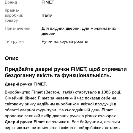
Бренд
FIMET
Країна-
виробник
Італія
товару
Призначення
Для вхідних дверей, Для міжкімнатних
дверей
Тип ручки
Ручки на круглій розетці
Опис
Придбайте дверні ручки FIMET, щоб отримати
бездоганну якість та функціональність.
Дверні ручки FIMET.
Виробництво
Fimet
(Вестон, Італія) стартувало в 1986 році.
Сімейний бізнес
Fimet
за невеликий час показав себе на
світовому ринку надійним виробником якісної продукції в
області дверної фурнітури. На сьогоднішній день
Fimet
пропонує великий вибір дверних ручок в різних кольорах.
Дверні ручки Fimet
не залишать Вас байдужими, оскільки
вирізняються витонченістю і якістю в найдрібніших деталях.