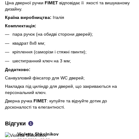
Ціна дверної ручки
FIMET
відповідає її якості та вишуканому
дизайну.
Країна виробництва:
Італія
Комплектація:
пара ручок (на обидві сторони дверей);
квадрат 8х8 мм;
кріплення (саморізи і стяжні гвинти);
шестигранний ключ на 3 мм;
Додатково:
Санвузловий фіксатор для WC дверей;
Накладка під циліндр для дверей, що закриваються на
персональний ключ.
Дверна ручка
FIMET
: купуйте та відчуйте дотик до
досконалості та елегантності.
Відгуки
1
Violetta Shkolnikov